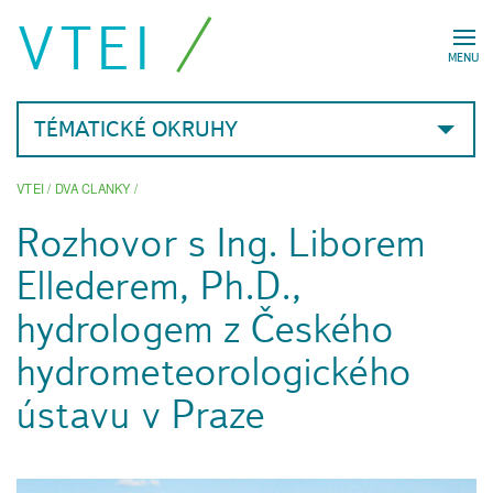
VTEI
MENU
TÉMATICKÉ OKRUHY
VTEI
/
DVA CLANKY
/
Rozhovor s Ing. Liborem
Ellederem, Ph.D.,
hydrologem z Českého
hydrometeorologického
ústavu v Praze