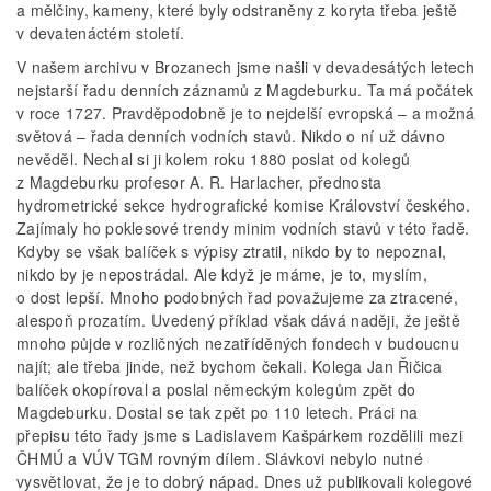
a mělčiny, kameny, které byly odstraněny z koryta třeba ještě
v devatenáctém století.
V našem archivu v Brozanech jsme našli v devadesátých letech
nejstarší řadu denních záznamů z Magdeburku. Ta má počátek
v roce 1727. Pravděpodobně je to nejdelší evropská – a možná
světová – řada denních vodních stavů. Nikdo o ní už dávno
nevěděl. Nechal si ji kolem roku 1880 poslat od kolegů
z Magdeburku profesor A. R. Harlacher, přednosta
hydrometrické sekce hydrografické komise Království českého.
Zajímaly ho poklesové trendy minim vodních stavů v této řadě.
Kdyby se však balíček s výpisy ztratil, nikdo by to nepoznal,
nikdo by je nepostrádal. Ale když je máme, je to, myslím,
o dost lepší. Mnoho podobných řad považujeme za ztracené,
alespoň prozatím. Uvedený příklad však dává naději, že ještě
mnoho půjde v rozličných nezatříděných fondech v budoucnu
najít; ale třeba jinde, než bychom čekali. Kolega Jan Řičica
balíček okopíroval a poslal německým kolegům zpět do
Magdeburku. Dostal se tak zpět po 110 letech. Práci na
přepisu této řady jsme s Ladislavem Kašpárkem rozdělili mezi
ČHMÚ a VÚV TGM rovným dílem. Slávkovi nebylo nutné
vysvětlovat, že je to dobrý nápad. Dnes už publikovali kolegové