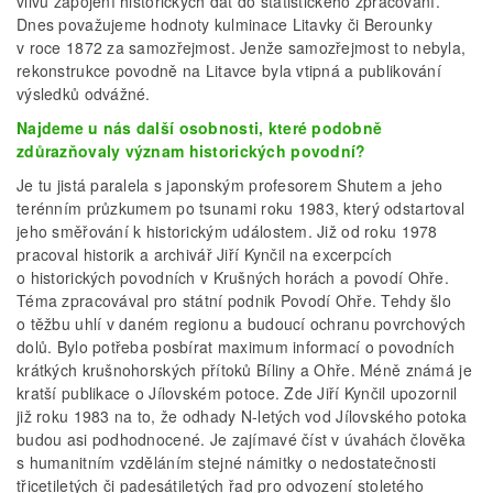
vlivu zapojení historických dat do statistického zpracování.
Dnes považujeme hodnoty kulminace Litavky či Berounky
v roce 1872 za samozřejmost. Jenže samozřejmost to nebyla,
rekonstrukce povodně na Litavce byla vtipná a publikování
výsledků odvážné.
Najdeme u nás další osobnosti, které podobně
zdůrazňovaly význam historických povodní?
Je tu jistá paralela s japonským profesorem Shutem a jeho
terénním průzkumem po tsunami roku 1983, který odstartoval
jeho směřování k historickým událostem. Již od roku 1978
pracoval historik a archivář Jiří Kynčil na excerpcích
o historických povodních v Krušných horách a povodí Ohře.
Téma zpracovával pro státní podnik Povodí Ohře. Tehdy šlo
o těžbu uhlí v daném regionu a budoucí ochranu povrchových
dolů. Bylo potřeba posbírat maximum informací o povodních
krátkých krušnohorských přítoků Bíliny a Ohře. Méně známá je
kratší publikace o Jílovském potoce. Zde Jiří Kynčil upozornil
již roku 1983 na to, že odhady N-letých vod Jílovského potoka
budou asi podhodnocené. Je zajímavé číst v úvahách člověka
s humanitním vzděláním stejné námitky o nedostatečnosti
třicetiletých či padesátiletých řad pro odvození stoletého