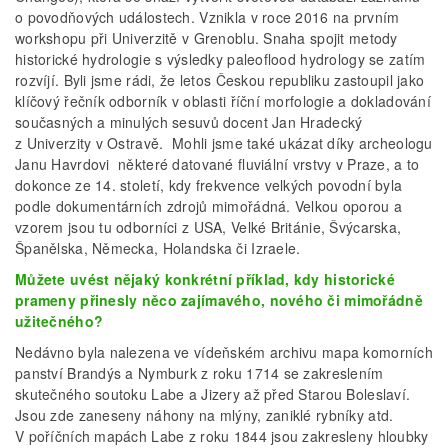
o povodňových událostech. Vznikla v roce 2016 na prvním
workshopu při Univerzitě v Grenoblu. Snaha spojit metody
historické hydrologie s výsledky paleoflood hydrology se zatím
rozvíjí. Byli jsme rádi, že letos Českou republiku zastoupil jako
klíčový řečník odborník v oblasti říční morfologie a dokladování
současných a minulých sesuvů docent Jan Hradecký
z Univerzity v Ostravě. Mohli jsme také ukázat díky archeologu
Janu Havrdovi některé datované fluviální vrstvy v Praze, a to
dokonce ze 14. století, kdy frekvence velkých povodní byla
podle dokumentárních zdrojů mimořádná. Velkou oporou a
vzorem jsou tu odborníci z USA, Velké Británie, Švýcarska,
Španělska, Německa, Holandska či Izraele.
Můžete uvést nějaký konkrétní příklad, kdy historické
prameny přinesly něco zajímavého, nového či mimořádně
užitečného?
Nedávno byla nalezena ve vídeňském archivu mapa komorních
panství Brandýs a Nymburk z roku 1714 se zakreslením
skutečného soutoku Labe a Jizery až před Starou Boleslaví.
Jsou zde zaneseny náhony na mlýny, zaniklé rybníky atd.
V poříčních mapách Labe z roku 1844 jsou zakresleny hloubky