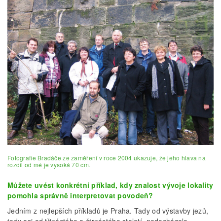
Fotografie Bradáče ze zaměření v roce 2004 ukazuje, že jeho hlava na
rozdíl od mé je vysoká 70 cm.
Můžete uvést konkrétní příklad, kdy znalost vývoje lokality
pomohla správně interpretovat povodeň?
Jedním z nejlepších příkladů je Praha. Tady od výstavby jezů,
tedy asi od třináctého a čtrnáctého století, nedocházelo