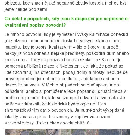
objezdu, kde snad nějaké nepatrné zbytky kostela mohou být
ještě někde pod zemí.
Co dělat v případech, kdy jsou k dispozici jen nepřesné či
kvalitativní popisy povodní?
Je mnoho povodní, kdy je vymezení výšky kulminace poněkud
„rozmlženo“ nebo máme jen doklad o velkých škodách na
majetku, kdy je popis „kvalitativní“ – šlo o škody na úrodě,
někdy již voda odnesla nějaké předměty, poškodila dům anebo
zničila most. Tady se používá bodová škála 1 až 3 a u ní je
pomocná přibližná relace k N-letostem. Je fakt, že pokud se
lidé zachraňují na střechách, padají domy a mosty, nebude se
pravděpodobně jednat ani o pětiletou, a dokonce ani ne o
dvacetiletou vodu. V těchto případech se buď spokojíme s
odhadem, anebo si pomůžeme lépe popsanou situací třeba v
profilu dál po proudu, kde se lze opřít o kvantitativní data. Je
potřeba zdůraznit, že historická hydrologie není jen
shromažďováním dat o povodních. Je nutné znát vývoj dané
lokality v čase a případné změny v záplavovém území
a v korytě řeky. To je někdy docela obtížné.