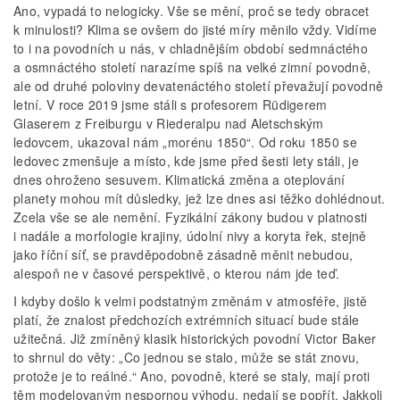
Ano, vypadá to nelogicky. Vše se mění, proč se tedy obracet
k minulosti? Klima se ovšem do jisté míry měnilo vždy. Vidíme
to i na povodních u nás, v chladnějším období sedmnáctého
a osmnáctého století narazíme spíš na velké zimní povodně,
ale od druhé poloviny devatenáctého století převažují povodně
letní. V roce 2019 jsme stáli s profesorem Rüdigerem
Glaserem z Freiburgu v Riederalpu nad Aletschským
ledovcem, ukazoval nám „morénu 1850“. Od roku 1850 se
ledovec zmenšuje a místo, kde jsme před šesti lety stáli, je
dnes ohroženo sesuvem. Klimatická změna a oteplování
planety mohou mít důsledky, jež lze dnes asi těžko dohlédnout.
Zcela vše se ale nemění. Fyzikální zákony budou v platnosti
i nadále a morfologie krajiny, údolní nivy a koryta řek, stejně
jako říční síť, se pravděpodobně zásadně měnit nebudou,
alespoň ne v časové perspektivě, o kterou nám jde teď.
I kdyby došlo k velmi podstatným změnám v atmosféře, jistě
platí, že znalost předchozích extrémních situací bude stále
užitečná. Již zmíněný klasik historických povodní Victor Baker
to shrnul do věty: „Co jednou se stalo, může se stát znovu,
protože je to reálné.“ Ano, povodně, které se staly, mají proti
těm modelovaným nespornou výhodu, nedají se popřít. Jakkoli