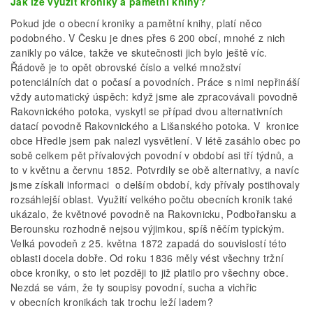
Jak lze využít kroniky a pamětní knihy?
Pokud jde o obecní kroniky a pamětní knihy, platí něco
podobného. V Česku je dnes přes 6 200 obcí, mnohé z nich
zanikly po válce, takže ve skutečnosti jich bylo ještě víc.
Řádově je to opět obrovské číslo a velké množství
potenciálních dat o počasí a povodních. Práce s nimi nepřináší
vždy automatický úspěch: když jsme ale zpracovávali povodně
Rakovnického potoka, vyskytl se případ dvou alternativních
datací povodně Rakovnického a Lišanského potoka. V kronice
obce Hředle jsem pak nalezl vysvětlení. V létě zasáhlo obec po
sobě celkem pět přívalových povodní v období asi tří týdnů, a
to v květnu a červnu 1852. Potvrdily se obě alternativy, a navíc
jsme získali informaci o delším období, kdy přívaly postihovaly
rozsáhlejší oblast. Využití velkého počtu obecních kronik také
ukázalo, že květnové povodně na Rakovnicku, Podbořansku a
Berounsku rozhodně nejsou výjimkou, spíš něčím typickým.
Velká povodeň z 25. května 1872 zapadá do souvislostí této
oblasti docela dobře. Od roku 1836 měly vést všechny tržní
obce kroniky, o sto let později to již platilo pro všechny obce.
Nezdá se vám, že ty soupisy povodní, sucha a vichřic
v obecních kronikách tak trochu leží ladem?