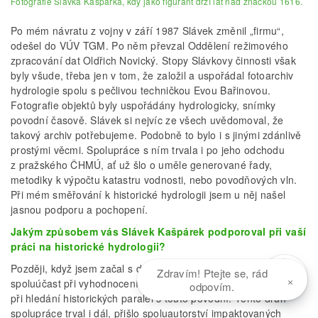
Fotografie Slávka Kašpárka, kdy jako figurant drží lať nad značkou 1616.
Po mém návratu z vojny v září 1987 Slávek změnil „firmu“,
odešel do VÚV TGM. Po něm převzal Oddělení režimového
zpracování dat Oldřich Novický. Stopy Slávkovy činnosti však
byly všude, třeba jen v tom, že založil a uspořádal fotoarchiv
hydrologie spolu s pečlivou techničkou Evou Bařinovou.
Fotografie objektů byly uspořádány hydrologicky, snímky
povodní časově. Slávek si nejvíc ze všech uvědomoval, že
takový archiv potřebujeme. Podobně to bylo i s jinými zdánlivě
prostými věcmi. Spolupráce s ním trvala i po jeho odchodu
z pražského ČHMÚ, ať už šlo o uměle generované řady,
metodiky k výpočtu katastru vodnosti, nebo povodňových vln.
Při mém směřování k historické hydrologii jsem u něj našel
jasnou podporu a pochopení.
Jakým způsobem vás Slávek Kašpárek podporoval při vaší
práci na historické hydrologii?
Později, když jsem začal s disertační prací, nabídl mi
Zdravím! Ptejte se, rád
×
spoluúčast při vyhodnocení povodně z roku 2002, respektive
odpovím.
při hledání historických paralel s touto povodní. Tento druh
spolupráce trval i dál, přišlo spoluautorství impaktovaných