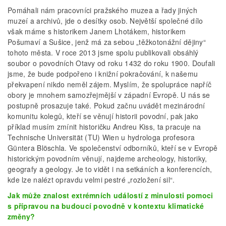
Pomáhali nám pracovníci pražského muzea a řady jiných
muzeí a archivů, jde o desítky osob. Největší společné dílo
však máme s historikem Janem Lhotákem, historikem
Pošumaví a Sušice, jenž má za sebou „těžkotonážní dějiny“
tohoto města. V roce 2013 jsme spolu publikovali obsáhlý
soubor o povodních Otavy od roku 1432 do roku 1900. Doufali
jsme, že bude podpořeno i knižní pokračování, k našemu
překvapení nikdo neměl zájem. Myslím, že spolupráce napříč
obory je mnohem samozřejmější v západní Evropě. U nás se
postupně prosazuje také. Pokud začnu uvádět mezinárodní
komunitu kolegů, kteří se věnují historii povodní, pak jako
příklad musím zmínit historičku Andreu Kiss, ta pracuje na
Technische Universität (TU) Wien u hydrologa profesora
Güntera Blöschla. Ve společenství odborníků, kteří se v Evropě
historickým povodním věnují, najdeme archeology, historiky,
geografy a geology. Je to vidět i na setkáních a konferencích,
kde lze nalézt opravdu velmi pestré „rozložení sil“.
Jak může znalost extrémních událostí z minulosti pomoci
s přípravou na budoucí povodně v kontextu klimatické
změny?