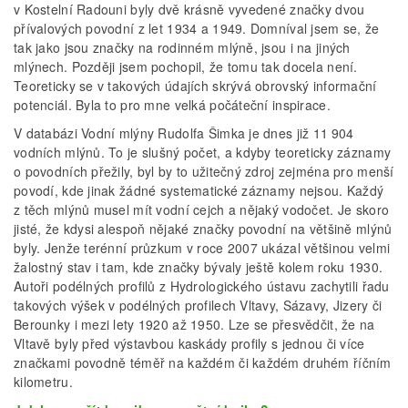
v Kostelní Radouni byly dvě krásně vyvedené značky dvou
přívalových povodní z let 1934 a 1949. Domníval jsem se, že
tak jako jsou značky na rodinném mlýně, jsou i na jiných
mlýnech. Později jsem pochopil, že tomu tak docela není.
Teoreticky se v takových údajích skrývá obrovský informační
potenciál. Byla to pro mne velká počáteční inspirace.
V databázi Vodní mlýny Rudolfa Šimka je dnes již 11 904
vodních mlýnů. To je slušný počet, a kdyby teoreticky záznamy
o povodních přežily, byl by to užitečný zdroj zejména pro menší
povodí, kde jinak žádné systematické záznamy nejsou. Každý
z těch mlýnů musel mít vodní cejch a nějaký vodočet. Je skoro
jisté, že kdysi alespoň nějaké značky povodní na většině mlýnů
byly. Jenže terénní průzkum v roce 2007 ukázal většinou velmi
žalostný stav i tam, kde značky bývaly ještě kolem roku 1930.
Autoři podélných profilů z Hydrologického ústavu zachytili řadu
takových výšek v podélných profilech Vltavy, Sázavy, Jizery či
Berounky i mezi lety 1920 až 1950. Lze se přesvědčit, že na
Vltavě byly před výstavbou kaskády profily s jednou či více
značkami povodně téměř na každém či každém druhém říčním
kilometru.