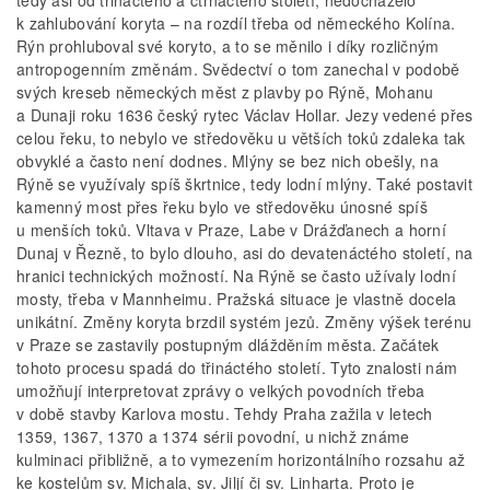
k zahlubování koryta – na rozdíl třeba od německého Kolína.
Rýn prohluboval své koryto, a to se měnilo i díky rozličným
antropogenním změnám. Svědectví o tom zanechal v podobě
svých kreseb německých měst z plavby po Rýně, Mohanu
a Dunaji roku 1636 český rytec Václav Hollar. Jezy vedené přes
celou řeku, to nebylo ve středověku u větších toků zdaleka tak
obvyklé a často není dodnes. Mlýny se bez nich obešly, na
Rýně se využívaly spíš škrtnice, tedy lodní mlýny. Také postavit
kamenný most přes řeku bylo ve středověku únosné spíš
u menších toků. Vltava v Praze, Labe v Drážďanech a horní
Dunaj v Řezně, to bylo dlouho, asi do devatenáctého století, na
hranici technických možností. Na Rýně se často užívaly lodní
mosty, třeba v Mannheimu. Pražská situace je vlastně docela
unikátní. Změny koryta brzdil systém jezů. Změny výšek terénu
v Praze se zastavily postupným dlážděním města. Začátek
tohoto procesu spadá do třináctého století. Tyto znalosti nám
umožňují interpretovat zprávy o velkých povodních třeba
v době stavby Karlova mostu. Tehdy Praha zažila v letech
1359, 1367, 1370 a 1374 sérii povodní, u nichž známe
kulminaci přibližně, a to vymezením horizontálního rozsahu až
ke kostelům sv. Michala, sv. Jiljí či sv. Linharta. Proto je