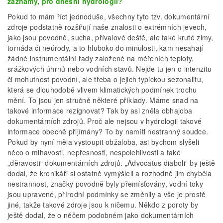
záznamy, pro dnešní hydrologii?
Pokud to mám říct jednoduše, všechny tyto tzv. dokumentární
zdroje podstatně rozšiřují naše znalosti o extrémních jevech,
jako jsou povodně, sucha, přívalové deště, ale také kruté zimy,
tornáda či neúrody, a to hluboko do minulosti, kam nesahají
žádné instrumentální řady založené na měřeních teploty,
srážkových úhrnů nebo vodních stavů. Nejde tu jen o intenzitu
či mohutnost povodní, ale třeba o jejich typickou sezonalitu,
která se dlouhodobě vlivem klimatických podmínek trochu
mění. To jsou jen stručně některé příklady. Máme snad na
takové informace rezignovat? Tak by asi zněla obhajoba
dokumentárních zdrojů. Proč ale nejsou v hydrologii takové
informace obecně přijímány? To by namítl nestranný soudce.
Pokud by nyní měla vystoupit obžaloba, asi bychom slyšeli
něco o mlhavosti, nepřesnosti, nespolehlivosti a také
„děravosti“ dokumentárních zdrojů. „Advocatus diaboli“ by ještě
dodal, že kronikáři si ostatně vymýšleli a rozhodně jim chyběla
nestrannost, značky povodně byly přemísťovány, vodní toky
jsou upravené, přírodní podmínky se změnily a vše je prostě
jiné, takže takové zdroje jsou k ničemu. Někdo z poroty by
ještě dodal, že o něčem podobném jako dokumentárních