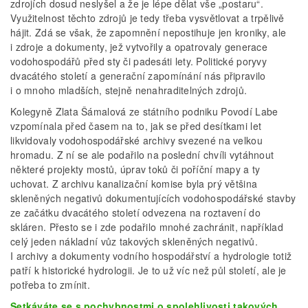
zdrojích dosud neslyšel a že je lépe dělat vše „postaru“.
Využitelnost těchto zdrojů je tedy třeba vysvětlovat a trpělivě
hájit. Zdá se však, že zapomnění nepostihuje jen kroniky, ale
i zdroje a dokumenty, jež vytvořily a opatrovaly generace
vodohospodářů před sty či padesáti lety. Politické poryvy
dvacátého století a generační zapomínání nás připravilo
i o mnoho mladších, stejně nenahraditelných zdrojů.
Kolegyně Zlata Šámalová ze státního podniku Povodí Labe
vzpomínala před časem na to, jak se před desítkami let
likvidovaly vodohospodářské archivy svezené na velkou
hromadu. Z ní se ale podařilo na poslední chvíli vytáhnout
některé projekty mostů, úprav toků či poříční mapy a ty
uchovat. Z archivu kanalizační komise byla prý většina
skleněných negativů dokumentujících vodohospodářské stavby
ze začátku dvacátého století odvezena na roztavení do
skláren. Přesto se i zde podařilo mnohé zachránit, například
celý jeden nákladní vůz takových skleněných negativů.
I archivy a dokumenty vodního hospodářství a hydrologie totiž
patří k historické hydrologii. Je to už víc než půl století, ale je
potřeba to zmínit.
Setkáváte se s pochybnostmi o spolehlivosti takových