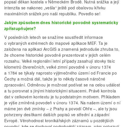
popsal děkan kostela v Německém Brodě. Nutná srážka a její
intenzita se nakonec „vešla“ ještě pod obalovou křivku
maximálních srážek pro naši republiku. Povedlo se!
Jakým způsobem dnes historické povodně systematicky
zpřístupňujete?
V posledních letech se snažíme soustředit informace
o vybraných extrémech do mapové aplikace MEF. Ta je
založena na aplikaci ArcGIS a znamená jednoduše zhruba to,
že chceme historické povodně prezentovat v jejich celém
rozsahu. Velké regionální letní případy zasahují stovky tisíc
kilometrů čtverečních, velké zimní povodně v únoru 1374
a 1784 se týkaly naprosto výjimečného území od Francie po
Čechy a možná dál, takže je to někdy časově náročné
zpracování. Odměnou je možnost podívat se na celou událost
a tu porovnat s jinými historickými situacemi. Právě kontrola
dat v celkovém kontextu je tu podstatným motivem. Příkladem
je výše zmíněná povodeň v únoru 1374. Na našem území o ní
máme jen dvě zmínky – z Prahy a povodí Ohře –, ale ty jsou
potvrzeny desítkami dalších popisů ve střední a západní
Evropě. Věrohodnost kronikářských záznamů u pozdějších
povodní, kde se dochoval podrobnější záznam, nám potvrzují