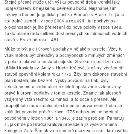
Stejně přesně může určit výšku povodně třeba kronikářský
údaj vztažený k nějakému pevnému bodu. Nejznámějším
takovým bodem je gotická plastika Bradáče v Praze. Tu jsme
kontrolně zaměřili v roce 2004 a rozptýlili tím pochybnosti
o okolnostech jejího přenesení do nové polohy v roce 1848.
Takto máme řadu celkem dost přesných kulminačních vodních
stavů v Praze od roku 1481.
Může to být ale i úroveň podlahy v nějakém kostele. Vždy tu
však mohou být překážky a pochybnosti o minulých změnách
v poloze takového místa či objektu. S velkou lítostí lze uvést
příklad kostela sv. Anny v Hradci Králové, jenž byl zbořen při
stavbě opevnění kolem roku 1775. Zbyl tam dokonce stavební
plán kostela, ale bez kót. Výšky povodní na Labi byly
v šestnáctém a sedmnáctém století opakovaně vztahovány
právě k úrovni podlahy v tomto kostele. Známe tak alespoň
vzájemný vztah těchto kulminací, a to docela přesně. Ale
propojit tuto řadu s dalšími extrémními povodněmi, třeba se
zničující povodní právě v roce 1775 nebo s asi nejhoršími
povodněmi v letech 1804 a 1846, je zatím problém. Pamatuji
si, jak mne po Hradci Králové prováděla již výše zmíněná
kolegyně Zlata Šámalová a smutně ukazovala okolí kruhového