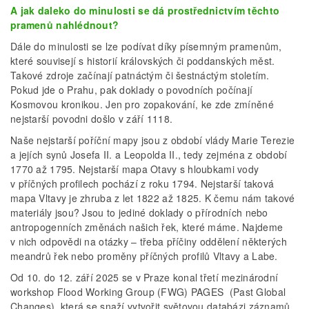
A jak daleko do minulosti se dá prostřednictvím těchto
pramenů nahlédnout?
Dále do minulosti se lze podívat díky písemným pramenům,
které souvisejí s historií královských či poddanských měst.
Takové zdroje začínají patnáctým či šestnáctým stoletím.
Pokud jde o Prahu, pak doklady o povodních počínají
Kosmovou kronikou. Jen pro zopakování, ke zde zmíněné
nejstarší povodni došlo v září 1118.
Naše nejstarší poříční mapy jsou z období vlády Marie Terezie
a jejích synů Josefa II. a Leopolda II., tedy zejména z období
1770 až 1795. Nejstarší mapa Otavy s hloubkami vody
v příčných profilech pochází z roku 1794. Nejstarší taková
mapa Vltavy je zhruba z let 1822 až 1825. K čemu nám takové
materiály jsou? Jsou to jediné doklady o přírodních nebo
antropogenních změnách našich řek, které máme. Najdeme
v nich odpovědi na otázky – třeba příčiny oddělení některých
meandrů řek nebo proměny příčných profilů Vltavy a Labe.
Od 10. do 12. září 2025 se v Praze konal třetí mezinárodní
workshop Flood Working Group (FWG) PAGES (Past Global
Changes), která se snaží vytvořit světovou databázi záznamů