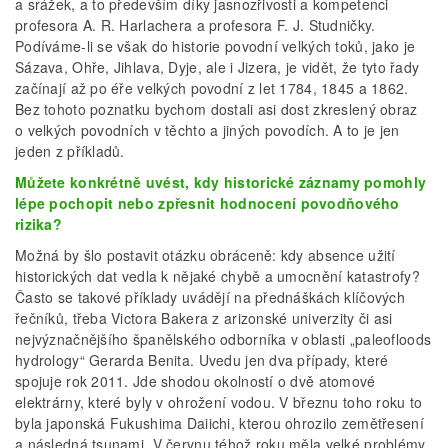
a srážek, a to především díky jasnozřivosti a kompetenci
profesora A. R. Harlachera a profesora F. J. Studničky.
Podíváme-li se však do historie povodní velkých toků, jako je
Sázava, Ohře, Jihlava, Dyje, ale i Jizera, je vidět, že tyto řady
začínají až po éře velkých povodní z let 1784, 1845 a 1862.
Bez tohoto poznatku bychom dostali asi dost zkreslený obraz
o velkých povodních v těchto a jiných povodích. A to je jen
jeden z příkladů.
Můžete konkrétně uvést, kdy historické záznamy pomohly
lépe pochopit nebo zpřesnit hodnocení povodňového
rizika?
Možná by šlo postavit otázku obráceně: kdy absence užití
historických dat vedla k nějaké chybě a umocnění katastrofy?
Často se takové příklady uvádějí na přednáškách klíčových
řečníků, třeba Victora Bakera z arizonské univerzity či asi
nejvýznačnějšího španělského odborníka v oblasti „paleofloods
hydrology“ Gerarda Benita. Uvedu jen dva případy, které
spojuje rok 2011. Jde shodou okolností o dvě atomové
elektrárny, které byly v ohrožení vodou. V březnu toho roku to
byla japonská Fukushima Daiichi, kterou ohrozilo zemětřesení
a následná tsunami. V červnu téhož roku měla velké problémy