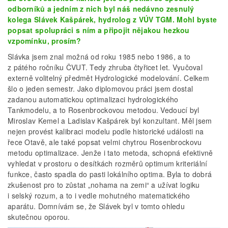
odborníků a jedním z nich byl náš nedávno zesnulý
kolega Slávek Kašpárek, hydrolog z VÚV TGM. Mohl byste
popsat spolupráci s ním a připojit nějakou hezkou
vzpomínku, prosím?
Slávka jsem znal možná od roku 1985 nebo 1986, a to
z pátého ročníku ČVUT. Tedy zhruba čtyřicet let. Vyučoval
externě volitelný předmět Hydrologické modelování. Celkem
šlo o jeden semestr. Jako diplomovou práci jsem dostal
zadanou automatickou optimalizaci hydrologického
Tankmodelu, a to Rosenbrockovou metodou. Vedoucí byl
Miroslav Kemel a Ladislav Kašpárek byl konzultant. Měl jsem
nejen provést kalibraci modelu podle historické události na
řece Otavě, ale také popsat velmi chytrou Rosenbrockovu
metodu optimalizace. Jenže i tato metoda, schopná efektivně
vyhledat v prostoru o desítkách rozměrů optimum kriteriální
funkce, často spadla do pasti lokálního optima. Byla to dobrá
zkušenost pro to zůstat „nohama na zemi“ a užívat logiku
i selský rozum, a to i vedle mohutného matematického
aparátu. Domnívám se, že Slávek byl v tomto ohledu
skutečnou oporou.