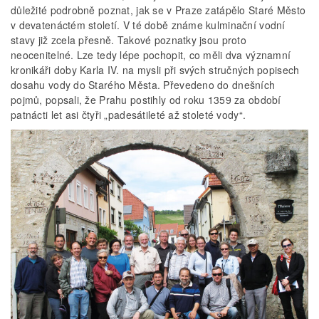
důležité podrobně poznat, jak se v Praze zatápělo Staré Město
v devatenáctém století. V té době známe kulminační vodní
stavy již zcela přesně. Takové poznatky jsou proto
neocenitelné. Lze tedy lépe pochopit, co měli dva významní
kronikáři doby Karla IV. na mysli při svých stručných popisech
dosahu vody do Starého Města. Převedeno do dnešních
pojmů, popsali, že Prahu postihly od roku 1359 za období
patnácti let asi čtyři „padesátileté až stoleté vody“.