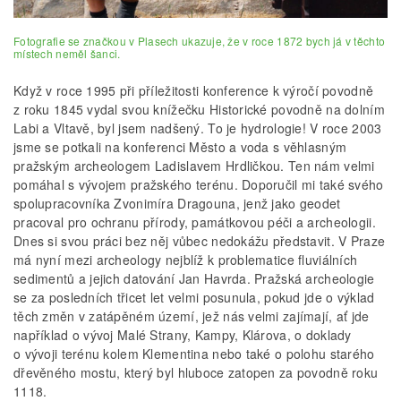
Fotografie se značkou v Plasech ukazuje, že v roce 1872 bych já v těchto
místech neměl šanci.
Když v roce 1995 při příležitosti konference k výročí povodně
z roku 1845 vydal svou knížečku Historické povodně na dolním
Labi a Vltavě, byl jsem nadšený. To je hydrologie! V roce 2003
jsme se potkali na konferenci Město a voda s věhlasným
pražským archeologem Ladislavem Hrdličkou. Ten nám velmi
pomáhal s vývojem pražského terénu. Doporučil mi také svého
spolupracovníka Zvonimíra Dragouna, jenž jako geodet
pracoval pro ochranu přírody, památkovou péči a archeologii.
Dnes si svou práci bez něj vůbec nedokážu představit. V Praze
má nyní mezi archeology nejblíž k problematice fluviálních
sedimentů a jejich datování Jan Havrda. Pražská archeologie
se za posledních třicet let velmi posunula, pokud jde o výklad
těch změn v zatápěném území, jež nás velmi zajímají, ať jde
například o vývoj Malé Strany, Kampy, Klárova, o doklady
o vývoji terénu kolem Klementina nebo také o polohu starého
dřevěného mostu, který byl hluboce zatopen za povodně roku
1118.