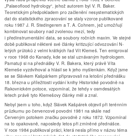
„Palaeoflood hydrology“, jehož autorem byl V. R. Baker.
Teoretickým předpokladem pro začlenění nesystematických
dat do statistického zpracování se staly vzorce publikované
roku 1987 J. R. Stedingerem a T. A. Cohnem, jež umožňují
kombinovat soubory nad zvolenou mezí, tedy
i předinstrumentální data, se soubory ročních maxim. Ve stejné
době publikoval některé své články kritizující odvozování N-
letých průtoků z velmi krátkých řad Vít Klemeš. Ten emigroval
v roce 1968 do Kanady, kde se stal uznávaným hydrologem.
Pamatuji si na přednášky V. R. Bakera, který právě Víta
Klemeše vyzdvihoval a hlásil se k jeho myšlenkám. Když jsme
se se Slávkem Kašpárkem připravovali na letošní přednášku
18. března u příležitosti vydání knihy Historické povodně na
Rakovnickém potoce, vzpomínal, že tehdy v osmdesátých
letech právě tyto Klemešovy články měl a znal.
Nebyl jsem u toho, když Slávek Kašpárek objevil při terénním
průzkumu po červencové povodni 1981 na skále nad
Červeným potokem značku povodně z roku 1872. Vzpomínal
na to opakovaně, naposledy letos při zmíněné přednášce.
V roce 1984 publikoval práci, která nesla přímo v názvu téma