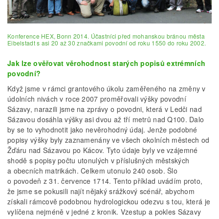
Konference HEX, Bonn 2014. Účastníci před mohanskou bránou města
Eibelstadt s asi 20 až 30 značkami povodní od roku 1550 do roku 2002.
Jak lze ověřovat věrohodnost starých popisů extrémních
povodní?
Když jsme v rámci grantového úkolu zaměřeného na změny v
údolních nivách v roce 2007 proměřovali výšky povodní
Sázavy, narazili jsme na zprávy o povodni, která v Ledči nad
Sázavou dosáhla výšky asi dvou až tří metrů nad Q100. Dalo
by se to vyhodnotit jako nevěrohodný údaj. Jenže podobné
popisy výšky byly zaznamenány ve všech okolních městech od
Žďáru nad Sázavou po Kácov. Tyto údaje byly ve vzájemné
shodě s popisy počtu utonulých v příslušných městských
a obecních matrikách. Celkem utonulo 240 osob. Šlo
o povodeň z 31. července 1714. Tento příklad uvádím proto,
že jsme se pokusili najít nějaký srážkový scénář, abychom
získali rámcově podobnou hydrologickou odezvu s tou, která je
vylíčena nejméně v jedné z kronik. Vzestup a pokles Sázavy