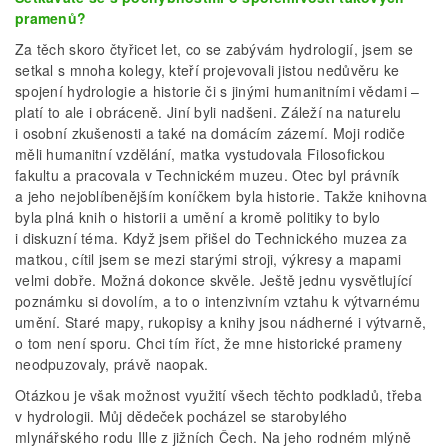
pramenů?
Za těch skoro čtyřicet let, co se zabývám hydrologií, jsem se
setkal s mnoha kolegy, kteří projevovali jistou nedůvěru ke
spojení hydrologie a historie či s jinými humanitními vědami –
platí to ale i obráceně. Jiní byli nadšeni. Záleží na naturelu
i osobní zkušenosti a také na domácím zázemí. Moji rodiče
měli humanitní vzdělání, matka vystudovala Filosofickou
fakultu a pracovala v Technickém muzeu. Otec byl právník
a jeho nejoblíbenějším koníčkem byla historie. Takže knihovna
byla plná knih o historii a umění a kromě politiky to bylo
i diskuzní téma. Když jsem přišel do Technického muzea za
matkou, cítil jsem se mezi starými stroji, výkresy a mapami
velmi dobře. Možná dokonce skvěle. Ještě jednu vysvětlující
poznámku si dovolím, a to o intenzivním vztahu k výtvarnému
umění. Staré mapy, rukopisy a knihy jsou nádherné i výtvarně,
o tom není sporu. Chci tím říct, že mne historické prameny
neodpuzovaly, právě naopak.
Otázkou je však možnost využití všech těchto podkladů, třeba
v hydrologii. Můj dědeček pocházel se starobylého
mlynářského rodu Ille z jižních Čech. Na jeho rodném mlýně