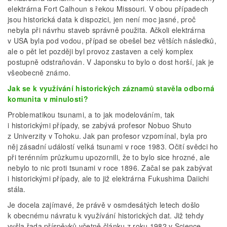
elektrárna Fort Calhoun s řekou Missouri. V obou případech
jsou historická data k dispozici, jen není moc jasné, proč
nebyla při návrhu staveb správně použita. Ačkoli elektrárna
v USA byla pod vodou, případ se obešel bez větších následků,
ale o pět let později byl provoz zastaven a celý komplex
postupně odstraňován. V Japonsku to bylo o dost horší, jak je
všeobecně známo.
Jak se k využívání historických záznamů stavěla odborná
komunita v minulosti?
Problematikou tsunami, a to jak modelováním, tak
i historickými případy, se zabývá profesor Nobuo Shuto
z Univerzity v Tohoku. Jak pan profesor vzpomínal, byla pro
něj zásadní událostí velká tsunami v roce 1983. Očití svědci ho
při terénním průzkumu upozornili, že to bylo sice hrozné, ale
nebylo to nic proti tsunami v roce 1896. Začal se pak zabývat
i historickými případy, ale to již elektrárna Fukushima Daiichi
stála.
Je docela zajímavé, že právě v osmdesátých letech došlo
k obecnému návratu k využívání historických dat. Již tehdy
vyšla řada příspěvků včetně článku z roku 1982 v Science