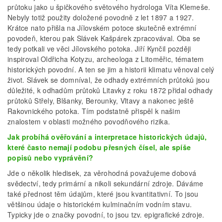
průtoku jako u špičkového světového hydrologa Víta Klemeše.
Nebyly totiž použity doložené povodně z let 1897 a 1927.
Krátce nato přišla na Jílovském potoce skutečně extrémní
povodeň, kterou pak Slávek Kašpárek zpracovával. Oba se
tedy potkali ve věci Jílovského potoka. Jiří Kynčil později
inspiroval Oldřicha Kotyzu, archeologa z Litoměřic, tématem
historických povodní. A ten se jim a historii klimatu věnoval celý
život. Slávek se domníval, že odhady extrémních průtoků jsou
důležité, k odhadům průtoků Litavky z roku 1872 přidal odhady
průtoků Střely, Blšanky, Berounky, Vltavy a nakonec ještě
Rakovnického potoka. Tím podstatně přispěl k našim
znalostem v oblasti možného povodňového rizika.
Jak probíhá ověřování a interpretace historických údajů,
které často nemají podobu přesných čísel, ale spíše
popisů nebo vyprávění?
Jde o několik hledisek, za věrohodná považujeme dobová
svědectví, tedy primární a nikoli sekundární zdroje. Dáváme
také přednost těm údajům, které jsou kvantitativní. To jsou
většinou údaje o historickém kulminačním vodním stavu.
Typicky jde o značky povodní, to jsou tzv. epigrafické zdroje.