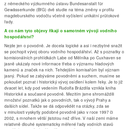
z německého výzkumného ústavu Bundesanstalt für
Gewässerkunde (BfG) dvě studie na téma změny v profilu
magdeburského vodočtu včetně vyčíslení unikátní průtokové
řady.
A co nám tyto objevy říkají o samotném vývoji vodního
hospodářství?
Nejde jen o povodně. Je docela logické a asi i nezbytné snažit
se pochopit vývoj oboru vodního hospodářství. Až s poznatky o
komisionálních prohlídkách Labe od Mělníka po Cuxhaven se
jasně ukázaly nové informace třeba o významu hladových
kamenů a značek na nich. Tehdejším komisařům byl význam
jasný. Pokud se zabýváme povodněmi a suchem, musíme se
pokoušet poznat i historický vývoj osídlení kolem řeky. Je to již
dvacet let, kdy pod vedením Rudolfa Brázdila vznikla kniha
Historické a současné povodně. Mezitím jsme shromáždili
množství poznatků jak o povodních, tak o vývoji Prahy a
dalších sídel. Takže se dá odpovědět na otázky, zda se
v minulosti vyskytly podobné povodně jako v roce 1997 či
2002, s mnohem větší jistotou než dříve. V naší zemi máme
relativně dlouhé systematicky měřené řady vodních stavů