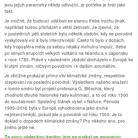
jsou jejich parametry někdy udivující, je potřeba je brát jako
fakt.
Je možné, že budoucí události se stanou třeba trochu jinak,
například budou přicházet s větší četností. Je zjevné, že
v posledních pěti stoletích bylo několik období, kdy se povodně
vyskytovaly víc a byly intenzivnější. Často to bylo v dobách,
kdy troposféra měla za sebou nějaký mohutný impulz, třeba
po silných erupcích velkých vulkánů na Islandu a v Japonsku
v roce 1783. Právě v následném období docházelo v Evropě ke
krutým zimám, ničivým povodním i k dalším anomáliím.
Je obtížné prokázat přímo vliv klimatické změny, respektive
oteplování na poslední povodně. Výsledkem našeho snažení
v tomto směru byl projekt profesora G. Blöschla, který
zhodnotil dlouhé historické řady kulminací, a to od roku 1500
do současnosti. Společný článek vyšel v Nature. Perioda
1993–2016 byla v Evropě vyhodnocena jako druhá
nejintenzivnější, pokud jde o povodně od roku 1500. Je to
doklad o dopadech klimatické změny? Pro někoho ano, pro
jiného ještě ne.
Za svou vědeckou kariéru jste se potkal se spoustou