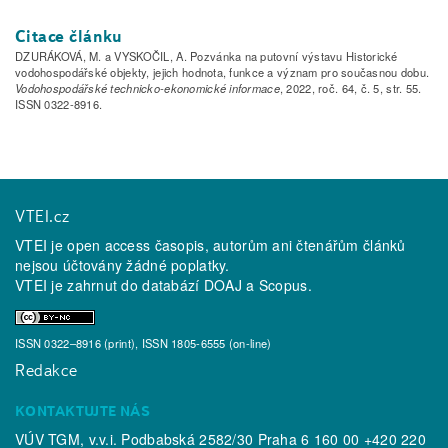
Citace článku
DZURÁKOVÁ, M. a VYSKOČIL, A. Pozvánka na putovní výstavu Historické
vodohospodářské objekty, jejich hodnota, funkce a význam pro současnou dobu.
Vodohospodářské technicko-ekonomické informace
, 2022, roč. 64, č. 5, str. 55.
ISSN 0322-8916.
VTEI.cz
VTEI je open access časopis, autorům ani čtenářům článků
nejsou účtovány žádné poplatky.
VTEI je zahrnut do databází
DOAJ
a
Scopus
.
ISSN 0322–8916 (print), ISSN 1805-6555 (on-line)
Redakce
KONTAKTUJTE NÁS
VÚV TGM, v.v.i. Podbabská 2582/30 Praha 6 160 00 +420 220