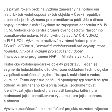
Již pátým rokem probíhá výzkum zaměřený na hodnocení
historických vodohospodářských objektů v České republice
z pohledu jejich významu pro památkovou péči. Jde o široce
pojatý interdisciplinární výzkum se zapojením odborníků z VÚV
TGM, Metodického centra průmyslového dědictví Národního
památkového ústavu, Historického ústavu AV ČR, VÚKOZ
a PřF UPOL. Výzkum je realizován v rámci řešení projektu
DG18P02OVV019
„Historické vodohospodářské objekty, jejich
hodnota, funkce a význam pro současnou dobu“
financovaného programem NAKI II Ministerstva kultury.
Historické vodohospodářské objekty představují jeden ze
segmentů industriálního dědictví. Jsou dokladem technologické
vyspělosti společnosti i jejího přístupu k nakládání s vodou
v krajině. Tento doposud poněkud opomíjený typ staveb se tým
odborníků zmíněného konsorcia pokusil zdokumentovat,
identifikovat jejich hodnotu a sestavit komplex kritérií pro
hodnocení jejich památkového významu i pro jejich ochranu
a obnovu.
Výstava uspořádaná na konci řešení projektu seznámí zájemce