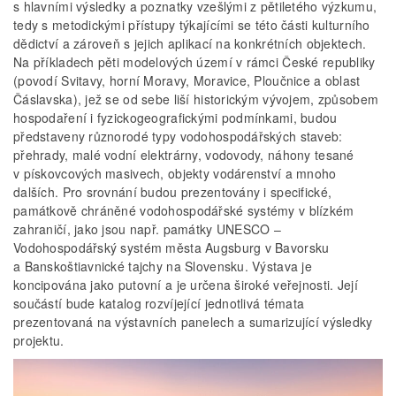
s hlavními výsledky a poznatky vzešlými z pětiletého výzkumu,
tedy s metodickými přístupy týkajícími se této části kulturního
dědictví a zároveň s jejich aplikací na konkrétních objektech.
Na příkladech pěti modelových území v rámci České republiky
(povodí Svitavy, horní Moravy, Moravice, Ploučnice a oblast
Čáslavska), jež se od sebe liší historickým vývojem, způsobem
hospodaření i fyzickogeografickými podmínkami, budou
představeny různorodé typy vodohospodářských staveb:
přehrady, malé vodní elektrárny, vodovody, náhony tesané
v pískovcových masivech, objekty vodárenství a mnoho
dalších. Pro srovnání budou prezentovány i specifické,
památkově chráněné vodohospodářské systémy v blízkém
zahraničí, jako jsou např. památky UNESCO –
Vodohospodářský systém města Augsburg v Bavorsku
a Banskoštiavnické tajchy na Slovensku. Výstava je
koncipována jako putovní a je určena široké veřejnosti. Její
součástí bude katalog rozvíjející jednotlivá témata
prezentovaná na výstavních panelech a sumarizující výsledky
projektu.