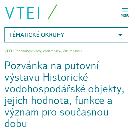
VTEI
MENU
TÉMATICKÉ OKRUHY
VTEI
/
Technologie vody, vodárenství, čistírenství
/
Pozvánka na putovní
výstavu Historické
vodohospodářské objekty,
jejich hodnota, funkce a
význam pro současnou
dobu