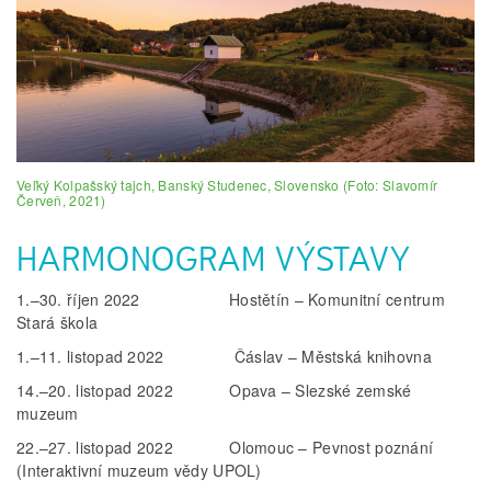
Veľký Kolpašský tajch, Banský Studenec, Slovensko (Foto: Slavomír
Červeň, 2021)
HARMONOGRAM VÝSTAVY
1.–30. říjen 2022 Hostětín – Komunitní centrum
Stará škola
1.–11. listopad 2022 Čáslav – Městská knihovna
14.–20. listopad 2022 Opava – Slezské zemské
muzeum
22.–27. listopad 2022 Olomouc – Pevnost poznání
(Interaktivní muzeum vědy UPOL)