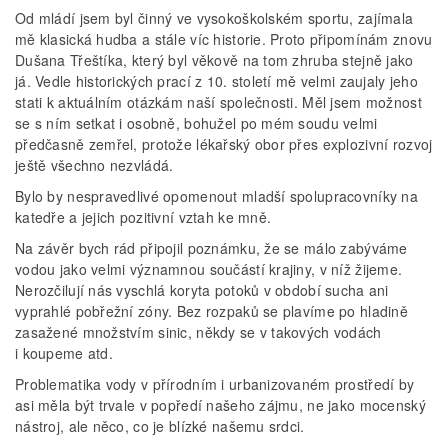
Od mládí jsem byl činný ve vysokoškolském sportu, zajímala
mě klasická hudba a stále víc historie. Proto připomínám znovu
Dušana Třeštíka, který byl věkově na tom zhruba stejně jako
já. Vedle historických prací z 10. století mě velmi zaujaly jeho
stati k aktuálním otázkám naší společnosti. Měl jsem možnost
se s ním setkat i osobně, bohužel po mém soudu velmi
předčasně zemřel, protože lékařský obor přes explozivní rozvoj
ještě všechno nezvládá.
Bylo by nespravedlivé opomenout mladší spolupracovníky na
katedře a jejich pozitivní vztah ke mně.
Na závěr bych rád připojil poznámku, že se málo zabýváme
vodou jako velmi významnou součástí krajiny, v níž žijeme.
Nerozčilují nás vyschlá koryta potoků v období sucha ani
vyprahlé pobřežní zóny. Bez rozpaků se plavíme po hladině
zasažené množstvím sinic, někdy se v takových vodách
i koupeme atd.
Problematika vody v přírodním i urbanizovaném prostředí by
asi měla být trvale v popředí našeho zájmu, ne jako mocenský
nástroj, ale něco, co je blízké našemu srdci.