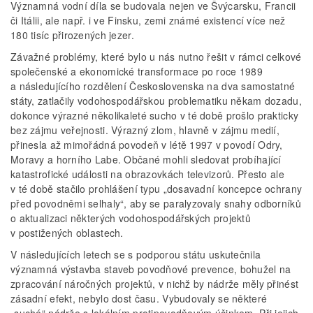
Významná vodní díla se budovala nejen ve Švýcarsku, Francii
či Itálii, ale např. i ve Finsku, zemi známé existencí více než
180 tisíc přirozených jezer.
Závažné problémy, které bylo u nás nutno řešit v rámci celkové
společenské a ekonomické transformace po roce 1989
a následujícího rozdělení Československa na dva samostatné
státy, zatlačily vodohospodářskou problematiku někam dozadu,
dokonce výrazné několikaleté sucho v té době prošlo prakticky
bez zájmu veřejnosti. Výrazný zlom, hlavně v zájmu medií,
přinesla až mimořádná povodeň v létě 1997 v povodí Odry,
Moravy a horního Labe. Občané mohli sledovat probíhající
katastrofické události na obrazovkách televizorů. Přesto ale
v té době stačilo prohlášení typu „dosavadní koncepce ochrany
před povodněmi selhaly“, aby se paralyzovaly snahy odborníků
o aktualizaci některých vodohospodářských projektů
v postižených oblastech.
V následujících letech se s podporou státu uskutečnila
významná výstavba staveb povodňové prevence, bohužel na
zpracování náročných projektů, v nichž by nádrže měly přinést
zásadní efekt, nebylo dost času. Vybudovaly se některé