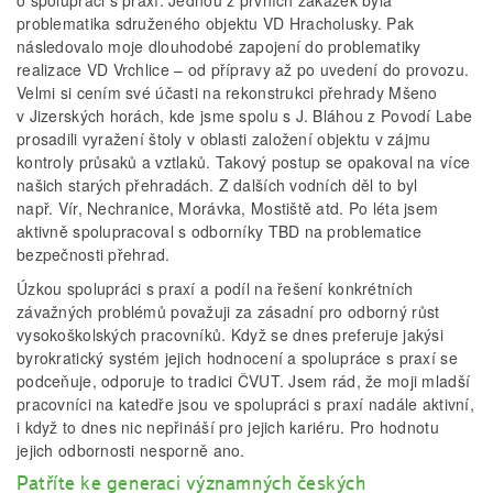
o spolupráci s praxí. Jednou z prvních zakázek byla
problematika sdruženého objektu VD Hracholusky. Pak
následovalo moje dlouhodobé zapojení do problematiky
realizace VD Vrchlice – od přípravy až po uvedení do provozu.
Velmi si cením své účasti na rekonstrukci přehrady Mšeno
v Jizerských horách, kde jsme spolu s J. Bláhou z Povodí Labe
prosadili vyražení štoly v oblasti založení objektu v zájmu
kontroly průsaků a vztlaků. Takový postup se opakoval na více
našich starých přehradách. Z dalších vodních děl to byl
např. Vír, Nechranice, Morávka, Mostiště atd. Po léta jsem
aktivně spolupracoval s odborníky TBD na problematice
bezpečnosti přehrad.
Úzkou spolupráci s praxí a podíl na řešení konkrétních
závažných problémů považuji za zásadní pro odborný růst
vysokoškolských pracovníků. Když se dnes preferuje jakýsi
byrokratický systém jejich hodnocení a spolupráce s praxí se
podceňuje, odporuje to tradici ČVUT. Jsem rád, že moji mladší
pracovníci na katedře jsou ve spolupráci s praxí nadále aktivní,
i když to dnes nic nepřináší pro jejich kariéru. Pro hodnotu
jejich odbornosti nesporně ano.
Patříte ke generaci významných českých