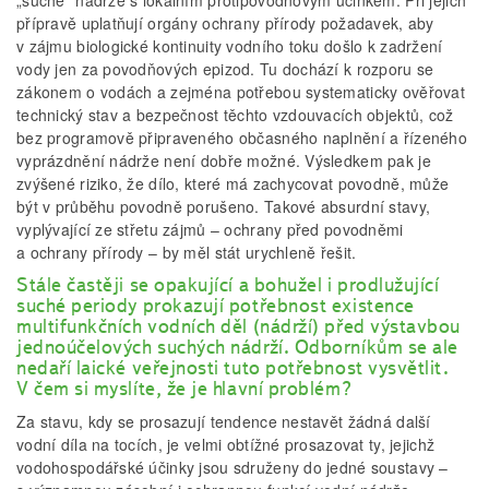
„suché“ nádrže s lokálním protipovodňovým účinkem. Při jejich
přípravě uplatňují orgány ochrany přírody požadavek, aby
v zájmu biologické kontinuity vodního toku došlo k zadržení
vody jen za povodňových epizod. Tu dochází k rozporu se
zákonem o vodách a zejména potřebou systematicky ověřovat
technický stav a bezpečnost těchto vzdouvacích objektů, což
bez programově připraveného občasného naplnění a řízeného
vyprázdnění nádrže není dobře možné. Výsledkem pak je
zvýšené riziko, že dílo, které má zachycovat povodně, může
být v průběhu povodně porušeno. Takové absurdní stavy,
vyplývající ze střetu zájmů – ochrany před povodněmi
a ochrany přírody – by měl stát urychleně řešit.
Stále častěji se opakující a bohužel i prodlužující
suché periody prokazují potřebnost existence
multifunkčních vodních děl (nádrží) před výstavbou
jednoúčelových suchých nádrží. Odborníkům se ale
nedaří laické veřejnosti tuto potřebnost vysvětlit.
V čem si myslíte, že je hlavní problém?
Za stavu, kdy se prosazují tendence nestavět žádná další
vodní díla na tocích, je velmi obtížné prosazovat ty, jejichž
vodohospodářské účinky jsou sdruženy do jedné soustavy –