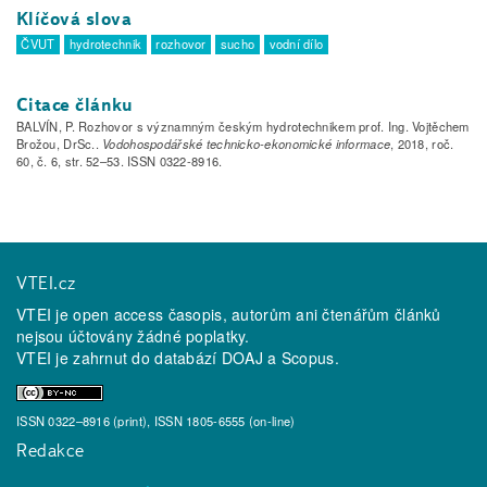
Klíčová slova
ČVUT
hydrotechnik
rozhovor
sucho
vodní dílo
Citace článku
BALVÍN, P. Rozhovor s významným českým hydrotechnikem prof. Ing. Vojtěchem
Brožou, DrSc..
Vodohospodářské technicko-ekonomické informace
, 2018, roč.
60, č. 6, str. 52–53. ISSN 0322-8916.
VTEI.cz
VTEI je open access časopis, autorům ani čtenářům článků
nejsou účtovány žádné poplatky.
VTEI je zahrnut do databází
DOAJ
a
Scopus
.
ISSN 0322–8916 (print), ISSN 1805-6555 (on-line)
Redakce