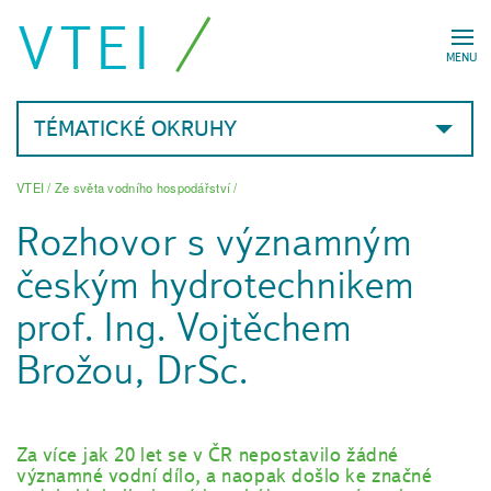
VTEI
MENU
TÉMATICKÉ OKRUHY
VTEI
/
Ze světa vodního hospodářství
/
Rozhovor s významným
českým hydrotechnikem
prof. Ing. Vojtěchem
Brožou, DrSc.
Za více jak 20 let se v ČR nepostavilo žádné
významné vodní dílo, a naopak došlo ke značné