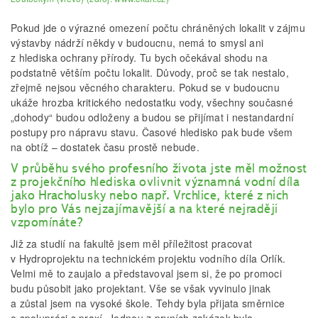
Pokud jde o výrazné omezení počtu chráněných lokalit v zájmu
výstavby nádrží někdy v budoucnu, nemá to smysl ani
z hlediska ochrany přírody. Tu bych očekával shodu na
podstatně větším počtu lokalit. Důvody, proč se tak nestalo,
zřejmě nejsou věcného charakteru. Pokud se v budoucnu
ukáže hrozba kritického nedostatku vody, všechny současné
„dohody“ budou odloženy a budou se přijímat i nestandardní
postupy pro nápravu stavu. Časové hledisko pak bude všem
na obtíž – dostatek času prostě nebude.
V průběhu svého profesního života jste měl možnost
z projekčního hlediska ovlivnit významná vodní díla
jako Hracholusky nebo např. Vrchlice, které z nich
bylo pro Vás nejzajímavější a na které nejraději
vzpomínáte?
Již za studií na fakultě jsem měl příležitost pracovat
v Hydroprojektu na technickém projektu vodního díla Orlík.
Velmi mě to zaujalo a představoval jsem si, že po promoci
budu působit jako projektant. Vše se však vyvinulo jinak
a zůstal jsem na vysoké škole. Tehdy byla přijata směrnice