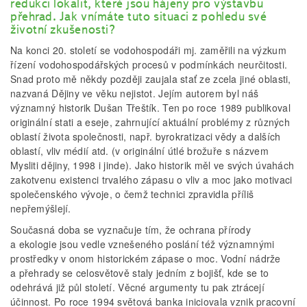
redukci lokalit, které jsou hájeny pro výstavbu
přehrad. Jak vnímáte tuto situaci z pohledu své
životní zkušenosti?
Na konci 20. století se vodohospodáři mj. zaměřili na výzkum
řízení vodohospodářských procesů v podmínkách neurčitosti.
Snad proto mě někdy později zaujala stať ze zcela jiné oblasti,
nazvaná Dějiny ve věku nejistot. Jejím autorem byl náš
významný historik Dušan Třeštík. Ten po roce 1989 publikoval
originální stati a eseje, zahrnující aktuální problémy z různých
oblastí života společnosti, např. byrokratizaci vědy a dalších
oblastí, vliv médií atd. (v originální útlé brožuře s názvem
Mysliti dějiny, 1998 i jinde). Jako historik měl ve svých úvahách
zakotvenu existenci trvalého zápasu o vliv a moc jako motivaci
společenského vývoje, o čemž technici zpravidla příliš
nepřemýšlejí.
Současná doba se vyznačuje tím, že ochrana přírody
a ekologie jsou vedle vznešeného poslání též významnými
prostředky v onom historickém zápase o moc. Vodní nádrže
a přehrady se celosvětově staly jedním z bojišť, kde se to
odehrává již půl století. Věcné argumenty tu pak ztrácejí
účinnost. Po roce 1994 světová banka iniciovala vznik pracovní