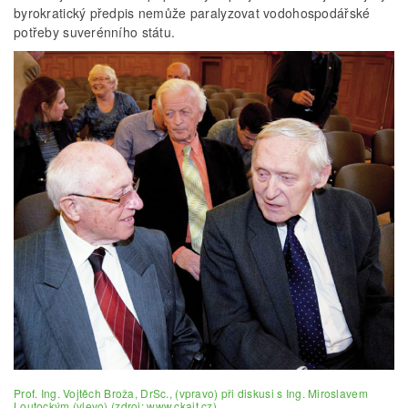
byrokratický předpis nemůže paralyzovat vodohospodářské
potřeby suverénního státu.
Prof. Ing. Vojtěch Broža, DrSc., (vpravo) při diskusi s Ing. Miroslavem
Loutockým (vlevo) (zdroj: www.ckait.cz)