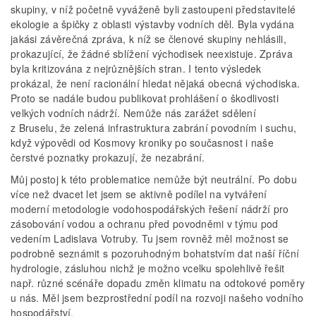
skupiny, v níž početně vyváženě byli zastoupeni představitelé
ekologie a špičky z oblasti výstavby vodních děl. Byla vydána
jakási závěrečná zpráva, k níž se členové skupiny nehlásili,
prokazující, že žádné sblížení východisek neexistuje. Zpráva
byla kritizována z nejrůznějších stran. I tento výsledek
prokázal, že není racionální hledat nějaká obecná východiska.
Proto se nadále budou publikovat prohlášení o škodlivosti
velkých vodních nádrží. Nemůže nás zarážet sdělení
z Bruselu, že zelená infrastruktura zabrání povodním i suchu,
když výpovědi od Kosmovy kroniky po současnost i naše
čerstvé poznatky prokazují, že nezabrání.
Můj postoj k této problematice nemůže být neutrální. Po dobu
více než dvacet let jsem se aktivně podílel na vytváření
moderní metodologie vodohospodářských řešení nádrží pro
zásobování vodou a ochranu před povodněmi v týmu pod
vedením Ladislava Votruby. Tu jsem rovněž měl možnost se
podrobně seznámit s pozoruhodným bohatstvím dat naší říční
hydrologie, zásluhou nichž je možno vcelku spolehlivě řešit
např. různé scénáře dopadu změn klimatu na odtokové poměry
u nás. Měl jsem bezprostřední podíl na rozvoji našeho vodního
hospodářství.