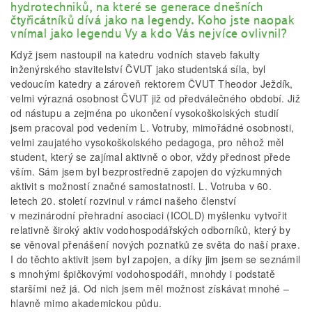
hydrotechniků, na které se generace dnešních
čtyřicátníků dívá jako na legendy. Koho jste naopak
vnímal jako legendu Vy a kdo Vás nejvíce ovlivnil?
Když jsem nastoupil na katedru vodních staveb fakulty
inženýrského stavitelství ČVUT jako studentská síla, byl
vedoucím katedry a zároveň rektorem ČVUT Theodor Ježdík,
velmi výrazná osobnost ČVUT již od předválečného období. Již
od nástupu a zejména po ukončení vysokoškolských studií
jsem pracoval pod vedením L. Votruby, mimořádné osobnosti,
velmi zaujatého vysokoškolského pedagoga, pro něhož měl
student, který se zajímal aktivně o obor, vždy přednost přede
vším. Sám jsem byl bezprostředně zapojen do výzkumných
aktivit s možností značné samostatnosti. L. Votruba v 60.
letech 20. století rozvinul v rámci našeho členství
v mezinárodní přehradní asociaci (ICOLD) myšlenku vytvořit
relativně široký aktiv vodohospodářských odborníků, který by
se věnoval přenášení nových poznatků ze světa do naší praxe.
I do těchto aktivit jsem byl zapojen, a díky jim jsem se seznámil
s mnohými špičkovými vodohospodáři, mnohdy i podstatě
staršími než já. Od nich jsem měl možnost získávat mnohé –
hlavně mimo akademickou půdu.