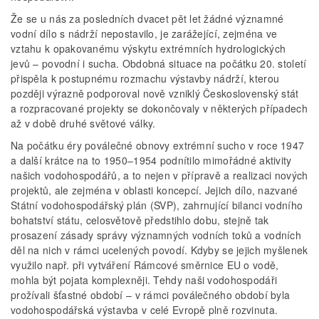
Že se u nás za posledních dvacet pět let žádné významné
vodní dílo s nádrží nepostavilo, je zarážející, zejména ve
vztahu k opakovanému výskytu extrémních hydrologických
jevů – povodní i sucha. Obdobná situace na počátku 20. století
přispěla k postupnému rozmachu výstavby nádrží, kterou
později výrazně podporoval nově vzniklý Československý stát
a rozpracované projekty se dokončovaly v některých případech
až v době druhé světové války.
Na počátku éry poválečné obnovy extrémní sucho v roce 1947
a další krátce na to 1950–1954 podnítilo mimořádné aktivity
našich vodohospodářů, a to nejen v přípravě a realizaci nových
projektů, ale zejména v oblasti koncepcí. Jejich dílo, nazvané
Státní vodohospodářský plán (SVP), zahrnující bilanci vodního
bohatství státu, celosvětově předstihlo dobu, stejně tak
prosazení zásady správy významných vodních toků a vodních
děl na nich v rámci ucelených povodí. Kdyby se jejich myšlenek
využilo např. při vytváření Rámcové směrnice EU o vodě,
mohla být pojata komplexněji. Tehdy naši vodohospodáři
prožívali šťastné období – v rámci poválečného období byla
vodohospodářská výstavba v celé Evropě plně rozvinuta.