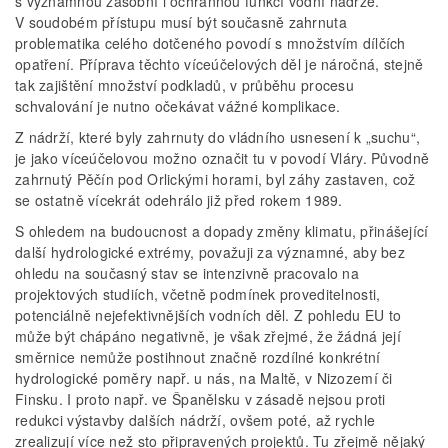
s významnou zásobní i ochrannou funkcí vodní nádrže.
V soudobém přístupu musí být současně zahrnuta
problematika celého dotčeného povodí s množstvím dílčích
opatření. Příprava těchto víceúčelových děl je náročná, stejně
tak zajištění množství podkladů, v průběhu procesu
schvalování je nutno očekávat vážné komplikace.
Z nádrží, které byly zahrnuty do vládního usnesení k „suchu“,
je jako víceúčelovou možno označit tu v povodí Vláry. Původně
zahrnutý Pěčín pod Orlickými horami, byl záhy zastaven, což
se ostatně vícekrát odehrálo již před rokem 1989.
S ohledem na budoucnost a dopady změny klimatu, přinášející
další hydrologické extrémy, považuji za významné, aby bez
ohledu na současný stav se intenzivně pracovalo na
projektových studiích, včetně podmínek proveditelnosti,
potenciálně nejefektivnějších vodních děl. Z pohledu EU to
může být chápáno negativně, je však zřejmé, že žádná její
směrnice nemůže postihnout značně rozdílné konkrétní
hydrologické poměry např. u nás, na Maltě, v Nizozemí či
Finsku. I proto např. ve Španělsku v zásadě nejsou proti
redukci výstavby dalších nádrží, ovšem poté, až rychle
zrealizují více než sto připravených projektů. Tu zřejmě nějaký