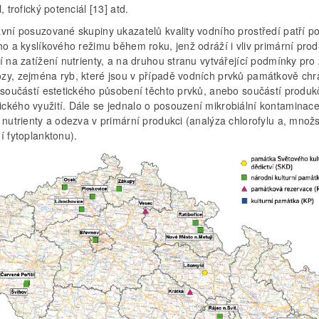
l, trofický potenciál [13] atd.
avní posuzované skupiny ukazatelů kvality vodního prostředí patří p
ho a kyslíkového režimu během roku, jenž odráží i vliv primární pro
í na zatížení nutrienty, a na druhou stranu vytvářející podmínky pro 
zy, zejména ryb, které jsou v případě vodních prvků památkově ch
i součástí estetického působení těchto prvků, anebo součástí produk
ckého využití. Dále se jednalo o posouzení mikrobiální kontaminace
 nutrienty a odezva v primární produkci (analýza chlorofylu a, množs
í fytoplanktonu).