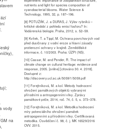
experiment: importance of zooplankton structure,
 stavem
nutrients and light for species composition of
cyanobacterial blooms. Water Science &
Technology, 1995, 32, p. 187–196.
fází
[8] POTUŽÁK, J. a DURAS, J. Výlov rybníků –
ění
kritické období z pohledu emisí fosforu? In:
í.
Vodárenská biologie. Praha, 2012, s. 52–59.
[9] Kvítek, T. a Tippl, M. Ochrana povrchových vod
před dusičnany z vodní eroze a hlavní zásady
Český
protierozní ochrany v krajině. Zemědělské
informace, č. 10/2003. Praha: ÚZPI (NS).
níčky),
[10] Cassar, M. and Pender, R. The impact of
climate change on cultural heritage: evidence and
response, 2005. [online] [citováno 30. 4. 2018].
Dostupné z:
http://discovery.ucl.ac.uk/5059/1/5059.pdf
[11] Forejtníková, M. a kol. Metody hodnocení
ují;
ohrožení památkových objektů vybranými
přírodními a antropogenními vlivy. Zprávy
památkové péče, 2014, roč. 74, č. 5, s. 373–378.
,
[12] Forejtníková, M. a kol. Metodika hodnocení
ta vody
míry potenciálního ohrožení památek
.
antropogenními a přírodními vlivy. Certifikovaná
 TGM na
metodika. Osvědčení č. 98, č. j. MK 16529/2016
OVV. 2015.
u,