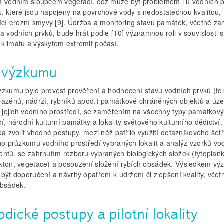
m vodním sloupcem vegetací, což může být problémem i u vodních 
, které jsou napojeny na povrchové vody s nedostatečnou kvalitou,
jící erozní smyvy [9]. Údržba a monitoring stavu památek, včetně za
a vodních prvků, bude hrát podle [10] významnou roli v souvislosti 
klimatu a výskytem extremit počasí.
e výzkumu
ýzkumu bylo provést prověření a hodnocení stavu vodních prvků (fo
bazénů, nádrží, rybníků apod.) památkově chráněných objektů a úz
ty jejich vodního prostředí, se zaměřením na všechny typy památkov
í, národní kulturní památky a lokality světového kulturního dědictví
ba zvolit vhodné postupy, mezi něž patřilo využití dotazníkového šetř
ího průzkumu vodního prostředí vybraných lokalit a analýz vzorků vo
entů, se zahrnutím rozboru vybraných biologických složek (fytoplank
kton, vegetace) a posouzení složení rybích obsádek. Výsledkem v
být doporučení a návrhy opatření k udržení či zlepšení kvality, vče
obsádek.
dické postupy a pilotní lokality