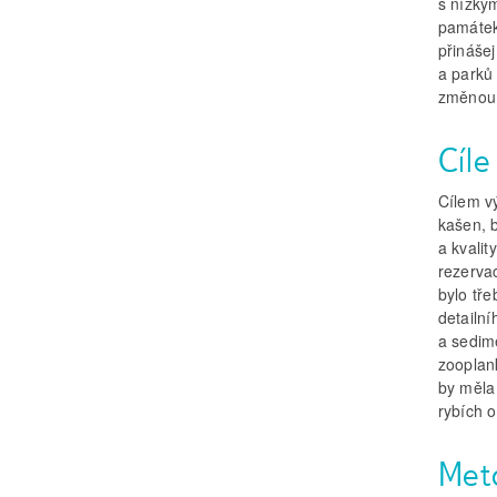
s nízký
památek
přináše
a parků 
změnou 
Cíl
Cílem v
kašen, 
a kvali
rezervac
bylo tře
detailn
a sedim
zooplan
by měla 
rybích 
Meto