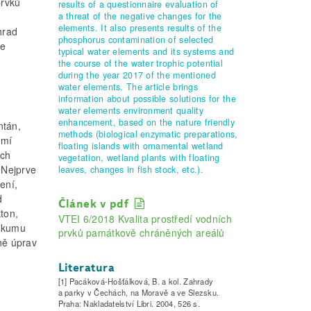
prvků
results of a questionnaire evaluation of
a threat of the negative changes for the
elements. It also presents results of the
hrad
phosphorus contamination of selected
se
typical water elements and its systems and
the course of the water trophic potential
during the year 2017 of the mentioned
water elements. The article brings
information about possible solutions for the
water elements environment quality
enhancement, based on the nature friendly
ntán,
methods (biological enzymatic preparations,
emí
floating islands with ornamental wetland
ých
vegetation, wetland plants with floating
. Nejprve
leaves, changes in fish stock, etc.).
ení,
d
Článek v pdf
ton,
VTEI 6/2018 Kvalita prostředí vodních
ýzkumu
prvků památkově chráněných areálů
tně úprav
Literatura
[1] Pacáková-Hošťálková, B. a kol. Zahrady
a parky v Čechách, na Moravě a ve Slezsku.
Praha: Nakladatelství Libri. 2004, 526 s.