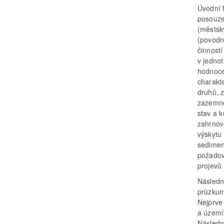
Úvodní 
posouze
(městsk
(povodn
činností
v jedno
hodnoce
charakt
druhů, z
zazemně
stav a 
zahrnova
výskytu
sediment
požadov
projevů
Následn
průzkum
Nejprve
a území
Následn