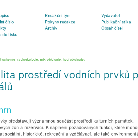
opisu
Redakční tým
Vydavatel
ní číslo
Pokyny redakce
Publikační etika
kty
Archiv
Obsah čísel
o do tisku
rochemie, radioekologie, mikrobiologie, hydrobiologie
/
lita prostředí vodních prvků
álů
hrn
rvky představují významnou součást prostředí kulturních památek,
vých zón a rezervací. K naplnění požadovaných funkcí, které moho
t sociální, historické, rekreační a vzdělávací, ale také environmentá