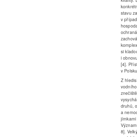
kvality.
konkrét
stavu z
v přípa
hospoda
ochraná
zachová
komplex
si klado
i obnov
[4]. Pří
v Polsk
Z hledis
vodního 
znečišt
vysychá
druhů, 
a nemoc
jímkami
Významno
8]. Vel