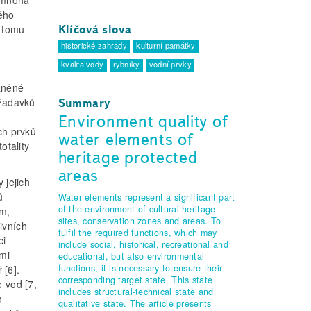
V mnoha
ého
K tomu
Klíčová slova
historické zahrady
kulturní památky
kvalita vody
rybníky
vodní prvky
áněné
ožadavků
Summary
ě
Environment quality of
ch prvků
water elements of
otality
heritage protected
areas
 jejich
ů
Water elements represent a significant part
of the environment of cultural heritage
ím,
sites, conservation zones and areas. To
ivních
fulfil the required functions, which may
ci
include social, historical, recreational and
mi
educational, but also environmental
functions; it is necessary to ensure their
 [6].
corresponding target state. This state
e vod [7,
includes structural-technical state and
h
qualitative state. The article presents