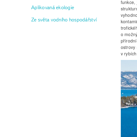
funkce, 
Aplikovaná ekologie
struktur
vyhodno
Ze světa vodního hospodářství
kontami
trofick
o možný
přírodn
ostrovy 
v rybích