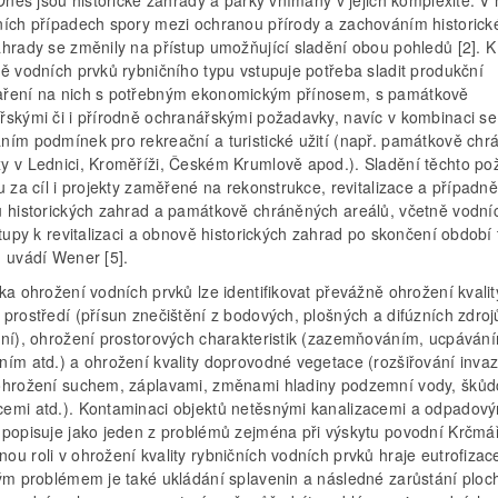
 Dnes jsou historické zahrady a parky vnímány v jejich komplexitě. 
ních případech spory mezi ochranou přírody a zachováním historick
ahrady se změnily na přístup umožňující sladění obou pohledů [2]. 
dě vodních prvků rybničního typu vstupuje potřeba sladit produkční
ření na nich s potřebným ekonomickým přínosem, s památkově
řskými či i přírodně ochranářskými požadavky, navíc v kombinaci se
ním podmínek pro rekreační a turistické užití (např. památkově chr
y v Lednici, Kroměříži, Českém Krumlově apod.). Sladění těchto p
u za cíl i projekty zaměřené na rekonstrukce, revitalizace a případn
u historických zahrad a památkově chráněných areálů, včetně vodní
stupy k revitalizaci a obnově historických zahrad po skončení období t
u uvádí Wener [5].
ka ohrožení vodních prvků lze identifikovat převážně ohrožení kvality
prostředí (přísun znečištění z bodových, plošných a difúzních zdroj
ění), ohrožení prostorových charakteristik (zazemňováním, ucpáván
ním atd.) a ohrožení kvality doprovodné vegetace (rozšiřování invaz
ohrožení suchem, záplavami, změnami hladiny podzemní vody, škůd
emi atd.). Kontaminaci objektů netěsnými kanalizacemi a odpadový
 popisuje jako jeden z problémů zejména při výskytu povodní Krčmář
u roli v ohrožení kvality rybničních vodních prvků hraje eutrofizac
kým problémem je také ukládání splavenin a následné zarůstání ploc