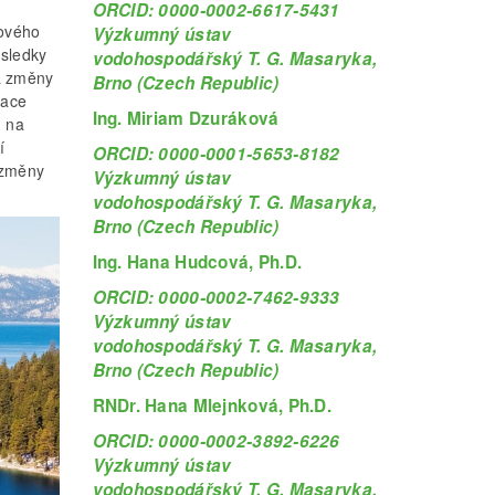
ORCID: 0000-0002-6617-5431
kového
Výzkumný ústav
ýsledky
vodohospodářský T. G. Masaryka,
a změny
Brno (Czech Republic)
mace
Ing. Miriam Dzuráková
h na
í
ORCID: 0000-0001-5653-8182
, změny
Výzkumný ústav
vodohospodářský T. G. Masaryka,
Brno (Czech Republic)
Ing. Hana Hudcová, Ph.D.
ORCID: 0000-0002-7462-9333
Výzkumný ústav
vodohospodářský T. G. Masaryka,
Brno (Czech Republic)
RNDr. Hana Mlejnková, Ph.D.
ORCID: 0000-0002-3892-6226
Výzkumný ústav
vodohospodářský T. G. Masaryka,