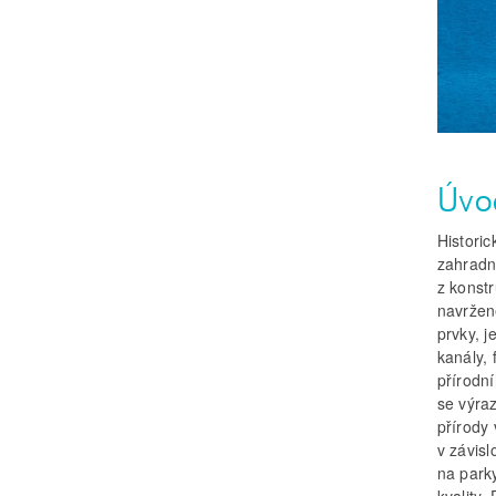
Úvo
Historic
zahradní
z konst
navržen
prvky, j
kanály, 
přírodní
se výra
přírody 
v závis
na parky