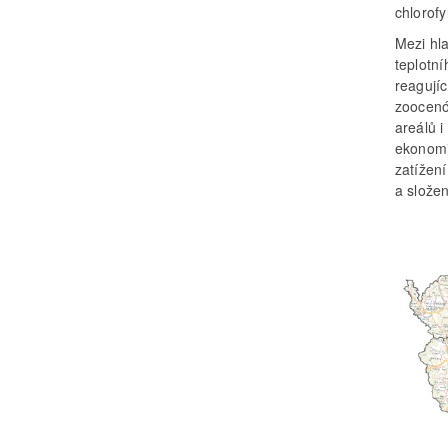
chlorofy
Mezi hl
teplotní
reagujíc
zoocenó
areálů 
ekonomi
zatížení
a složen