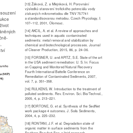
[13] Žáková, Z. a Mlejnková, H. Porovnání
výsledků stanovení trofického potenciálu vody
osouzení
získaných mikrometodou dle TNV 757741
a standardisovanou metodou. Czech Phycology, I:
dukce
107–112, 2001, Olomouc.
život
[14] AKCIL, A. et al. A review of approaches and
ráněných
techniques used in aquatic contaminated
čně-
sediments: metal removal and stabilization by
,
chemical and biotechnological processes. Journal
tví
of Cleaner Production, 2015, 86, p. 24–36.
[15] FORSNER, U. and APITZ, S.E. State of the art
in the USA sediment remediation: U. S. In: Focus
on Capping and Monitored Natural Recovery
Fourth International Battelle Conference on
Remediation of Contaminated Sediments, 2007,
vol. 7, p. 351–358.
[16] RULKENS, W. Introduction to the treatment of
polluted sediments. Rev. Environ. Sci. Bio/Technol.,
2005, 4, p. 213–221.
[17] BORTONE, G. et al. Synthesis of the SedNet
work package 4 outcomes. J. Soils Sediments,
2004, 4, p. 225–232.
[18] RONTANI, J.F. et al. Degradation state of
organic matter in surface sediments from the
Southern Beaufort Sea: a lipid approach.