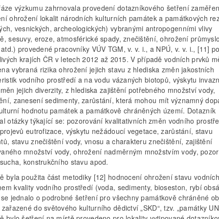
fáze výzkumu zahrnovala provedení dotazníkového šetření zaměře
ní ohrožení lokalit národních kulturních památek a památkových re
ých, vesnických, archeologických) vybranými antropogenními vlivy
ě, sesuvy, eroze, atmosférické spady, znečištění, ohrožení průmysl
 atd.) provedené pracovníky VÚV TGM, v. v. i., a NPÚ, v. v. i., [11] 
tlivých krajích ČR v letech 2012 až 2015. V případě vodních prvků m
na vybraná rizika ohrožení jejich stavu z hlediska změn jakostních
eristik vodního prostředí a na vodu vázaných biotopů, výskytu invaz
měn jejich diverzity, z hlediska zajištění potřebného množství vody,
ní, zanesení sedimenty, zarůstání, která mohou mít významný dop
kulturní hodnotu památek a památkově chráněných území. Dotazník
l otázky týkající se: pozorování kvalitativních změn vodního prostře
 projevů eutrofizace, výskytu nežádoucí vegetace, zarůstání, stavu
ů, stavu znečištění vody, vnosu a charakteru znečištění, zajištění
aného množství vody, ohrožení nadměrným množstvím vody, pozor
 sucha, konstrukčního stavu apod.
ě byla použita část metodiky [12] hodnocení ohrožení stavu vodníc
em kvality vodního prostředí (voda, sedimenty, bioseston, rybí obs
 se jednalo o podrobné šetření pro všechny památkově chráněné ob
 zařazené do světového kulturního dědictví „SKD“, tzv. „památky 
ě bylo šetření na místě provedeno pro lokality vytipované dotazník