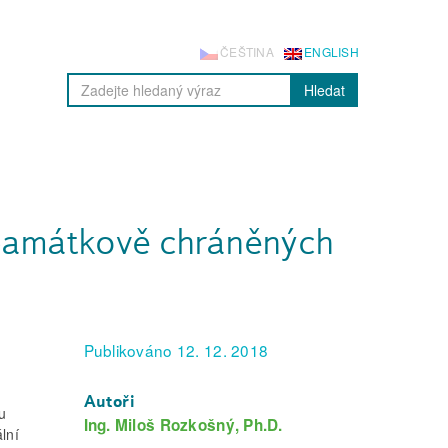
ČEŠTINA
ENGLISH
Hledat
 památkově chráněných
Publikováno 12. 12. 2018
Autoři
u
Ing. Miloš Rozkošný, Ph.D.
lní