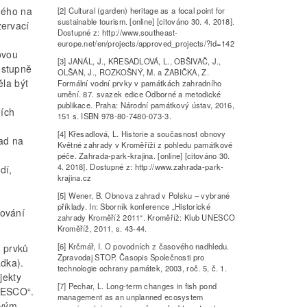
ného na
[2] Cultural (garden) heritage as a focal point for
sustainable tourism. [online] [citováno 30. 4. 2018].
zervací
Dostupné z: http://www.southeast-
europe.net/en/projects/approved_projects/?id=142
ovou
[3] JANÁL, J., KŘESADLOVÁ, L., OBŠIVAČ, J.,
postupně
OLŠAN, J., ROZKOŠNÝ, M. a ŽABIČKA, Z.
ěla být
Formální vodní prvky v památkách zahradního
umění. 87. svazek edice Odborné a metodické
publikace. Praha: Národní památkový ústav, 2016,
ních
151 s. ISBN 978-80-7480-073-3.
[4] Křesadlová, L. Historie a současnost obnovy
ad na
Květné zahrady v Kroměříži z pohledu památkové
péče. Zahrada-park-krajina. [online] [citováno 30.
4. 2018]. Dostupné z: http://www.zahrada-park-
dí,
krajina.cz
[5] Wener, B. Obnova zahrad v Polsku – vybrané
příklady. In: Sborník konference „Historické
ování
zahrady Kroměříž 2011“. Kroměříž: Klub UNESCO
Kroměříž, 2011, s. 43-44.
[6] Krčmář, I. O povodních z časového nadhledu.
h prvků
Zpravodaj STOP. Časopis Společnosti pro
ádka).
technologie ochrany památek, 2003, roč. 5, č. 1.
jekty
[7] Pechar, L. Long-term changes in fish pond
UNESCO“.
management as an unplanned ecosystem
ovým