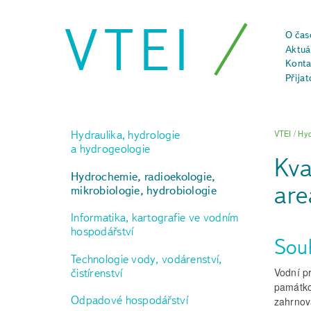
VTEI
O čas
Aktuál
Konta
Přijat
Hydraulika, hydrologie
VTEI
/
Hyd
a hydrogeologie
Kva
Hydrochemie, radioekologie,
are
mikrobiologie, hydrobiologie
Informatika, kartografie ve vodním
hospodářství
Sou
Technologie vody, vodárenství,
Vodní p
čistírenství
památko
Odpadové hospodářství
zahrnova