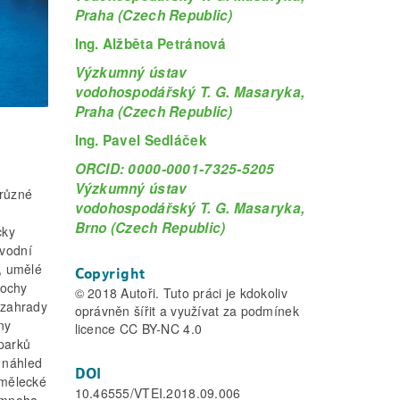
Praha (Czech Republic)
Ing. Alžběta Petránová
Výzkumný ústav
vodohospodářský T. G. Masaryka,
Praha (Czech Republic)
Ing. Pavel Sedláček
ORCID: 0000-0001-7325-5205
Výzkumný ústav
 různé
vodohospodářský T. G. Masaryka,
Brno (Czech Republic)
cky
 vodní
ů, umělé
Copyright
lochy
© 2018 Autoři. Tuto práci je kdokoliv
é zahrady
oprávněn šířit a využívat za podmínek
ny
licence CC BY-NC 4.0
 parků
 náhled
DOI
umělecké
10.46555/VTEI.2018.09.006