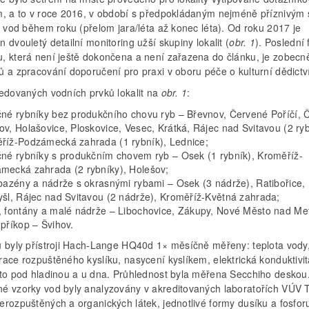
m, a to v roce 2016, v období s předpokládaným nejméně příznivým
i vod během roku (přelom jara/léta až konec léta). Od roku 2017 je
 dvouletý detailní monitoring užší skupiny lokalit (
obr. 1
). Poslední 
, která není ještě dokončena a není zařazena do článku, je zobecn
ů a zpracování doporučení pro praxi v oboru péče o kulturní dědictv
ledovaných vodních prvků lokalit na
obr. 1
:
čné rybníky bez produkčního chovu ryb – Břevnov, Červené Poříčí, 
ov, Holašovice, Ploskovice, Vesec, Krátká, Rájec nad Svitavou (2 ryb
říž-Podzámecká zahrada (1 rybník), Lednice;
čné rybníky s produkčním chovem ryb – Osek (1 rybník), Kroměříž-
mecká zahrada (2 rybníky), Holešov;
 bazény a nádrže s okrasnými rybami – Osek (3 nádrže), Ratibořice,
yšl, Rájec nad Svitavou (2 nádrže), Kroměříž-Květná zahrada;
, fontány a malé nádrže – Libochovice, Zákupy, Nové Město nad Met
 příkop – Švihov.
u byly přístroji Hach-Lange HQ40d 1× měsíčně měřeny: teplota vody
race rozpuštěného kyslíku, nasycení kyslíkem, elektrická konduktivi
 to pod hladinou a u dna. Průhlednost byla měřena Secchiho deskou
é vzorky vod byly analyzovány v akreditovaných laboratořích VÚV
erozpuštěných a organických látek, jednotlivé formy dusíku a fosfor