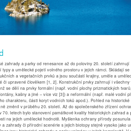
d
ké zahrady a parky od renesance až do poloviny 20. století zahrnují
 typy a umělecké pojetí volného prostoru v jejich rámci. Skládají se
rukčních a vegetačních prvků a jsou součástí krajiny, uměle a uměle
é či upravené člověkem [1, 2]. Konstrukční prvky zahrnují i všechny
enž se dělí na prvky formální (např. vodní plochy prizmatických tvar
fontány, kašny a jiné – více viz [3]) a neformální (např. malé vodní p
ho charakteru, části koryt vodních toků apod.). Pohled na historick
zně změnil v průběhu 20. století. Až do společenského zřízení ochra
v 70. letech bylo stanovení památkové kvality historických zahrad a
losti na jejich umělecké hodnotě. Myšlenka ochrany přírody posunula
 a zahrady či přírodní scenérie s jejich biotopy stejně vysoko jako 