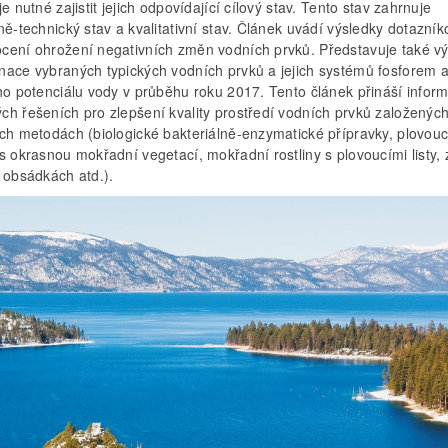
je nutné zajistit jejich odpovídající cílový stav. Tento stav zahrnuje
ně-technický stav a kvalitativní stav. Článek uvádí výsledky dotazní
cení ohrožení negativních změn vodních prvků. Představuje také v
nace vybraných typických vodních prvků a jejich systémů fosforem 
ého potenciálu vody v průběhu roku 2017. Tento článek přináší infor
ch řešeních pro zlepšení kvality prostředí vodních prvků založenýc
ích metodách (biologické bakteriálně-enzymatické přípravky, plovouc
s okrasnou mokřadní vegetací, mokřadní rostliny s plovoucími listy
 obsádkách atd.).