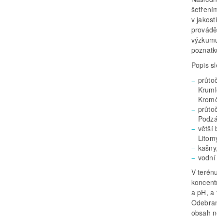
šetření
v jakost
prováděn
výzkumu
poznatk
Popis s
průto
Kruml
Kromě
průto
Podzá
větší
Litom
kašny
vodní
V terén
koncent
a pH, a
Odebran
obsah n