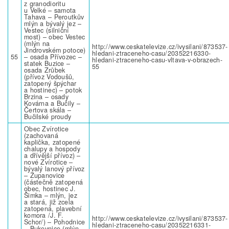
z granodioritu
u Velké – samota
Tahava – Peroutkův
mlýn a bývalý jez –
Vestec (silniční
most) – obec Vestec
(mlýn na
http://www.ceskatelevize.cz/ivysilani/873537-
Jindrovském potoce)
hledani-ztraceneho-casu/20352216330-
55
– osada Přívozec –
hledani-ztraceneho-casu-vltava-v-obrazech-
statek Buzice –
55
osada Zrůbek
(přívoz Vodoušů,
zatopený špýchar
a hostinec) – potok
Brzina – osady
Kovárna a Bučily –
Čertova skála –
Bučilské proudy
Obec Zvírotice
(zachovaná
kaplička, zatopené
chalupy a hospody
a dřívější přívoz) –
nové Zvírotice –
bývalý lanový přívoz
– Županovice
(částečně zatopená
obec, hostinec J.
Šimka – mlýn, jez
a stará, již zcela
zatopená, plavební
komora /J. F.
http://www.ceskatelevize.cz/ivysilani/873537-
Schor/) – Pohodnice
hledani-ztraceneho-casu/20352216331-
– Bukevnice (mlýn