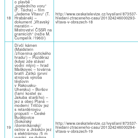
o plavbě
„posledního voru“
(F. Tácha) – film
„Jedeme Vltavu“ (T.
http://www.ceskatelevize.cz/ivysilani/873537-
18
Hrabánek) –
hledani-ztraceneho-casu/201324246000293-
dokument „Vltavský
vltava-v-obrazech-18
maratón –
Mistrovství ČSSR na
pramicích“ (režie M.
Čumpelík /1960/)
Dívčí kámen
(Maidstein
/zřícenina gotického
hradu/) – Pozděraz
(kdysi zde stával
vodní mlýn) – hrad
Maškovec – továrna
bratří Zátků (první
strojová výroba
těstovin
v Rakousku-
Uhersku) – Boršov
(farní kostel sv.
Jakuba staršího) –
jez a obec Planá –
moderní Trilčův jez
s retardérovou
propustí – České
Budějovice
(Sokolský
http://www.ceskatelevize.cz/ivysilani/873537-
/dominikánský/
19
hledani-ztraceneho-casu/201324246000294-
ostrov a Jiráskův jez
vltava-v-obrazech-19
s elektrárnou /5 m
vysoký, se dvěma