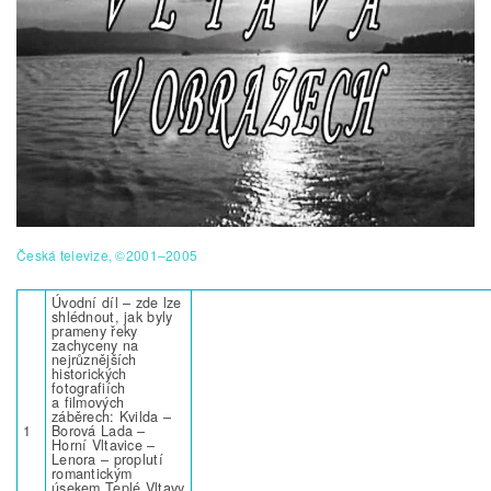
Česká televize, ©2001–2005
Úvodní díl – zde lze
shlédnout, jak byly
prameny řeky
zachyceny na
nejrůznějších
historických
fotografiích
a filmových
záběrech: Kvilda –
1
Borová Lada –
Horní Vltavice –
Lenora – proplutí
romantickým
úsekem Teplé Vltavy