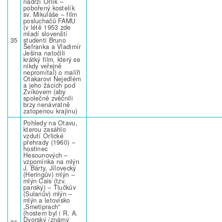
nádrží Orlík –
pobořený kostelík
sv. Mikuláše – film
posluchačů FAMU
(v létě 1953 zde
mladí slovenští
35
studenti Bruno
Šefranka a Vladimír
Ješina natočili
krátký film, který se
nikdy veřejně
nepromítal) o malíři
Otakarovi Nejedlém
a jeho žácích pod
Zvíkovem (aby
společně zvěčnili
brzy nenávratně
zatopenou krajinu)
Pohledy na Otavu,
kterou zasáhlo
vzdutí Orlické
přehrady (1960) –
hostinec
Hesounových –
vzpomínka na mlýn
J. Bárty, Jílovecký
(Heringův) mlýn –
mlýn Cais (tzv.
panský) – Tlučkův
(Sulanův) mlýn –
mlýn a letovisko
„Smetiprach“
(hostem byl i R. A.
Dvorský /známý