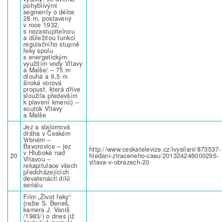
pohyblivými
segmenty o délce
28 m, postavený
v roce 1932,
s nezastupitelnou
a důležitou funkcí
regulačního stupně
řeky spolu
s energetickým
využitím vody Vltavy
a Malše/ – 75 m
dlouhá a 6,5 m
široká vorová
propust, která dříve
sloužila především
k plavení kmenů) –
soutok Vltavy
a Malše
Jez a slalomová
dráha v Českém
Vrbném –
Bavorovice – jez
http://www.ceskatelevize.cz/ivysilani/873537-
v Hluboké nad
20
hledani-ztraceneho-casu/201324246000295-
Vltavou –
vltava-v-obrazech-20
rekapitulace všech
předcházejících
devatenácti dílů
seriálu
Film „Život řeky“
(režie S. Beneš,
kamera J. Vaniš
/1983/) o dnes již