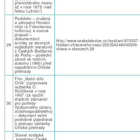
přemístěného mostu
až v roce 1975 /nad
řekou Lužnicí/)
Podolsko – zrušený
a zatopený Honsův
mlýn (s Francisovou
turbínou) a vorová
propust –
dokumentární
http://www.ceskatelevize.cz/ivysilani/873537-
snímky ze slavných
29
hledani-ztraceneho-casu/202324246000309-
vodáckých maratonů
vltava-v-obrazech-29
z Českých Budějovic
do Prahy – poslední
závod ve vodním
slalomu (1960) před
napuštěním Orlické
přehrady
Film „Vodní dílo
Orlík“ (zpracovala
režisérka O.
Růžičková v roce
1967 /za využití
starších záznamů/
30
pro potřeby
Výzkumného ústavu
vodohospodářského)
– dokument velmi
podrobně pojednává
o postupu výstavby
Orlické přehrady
Slavné vodácké
„maratóny“ České