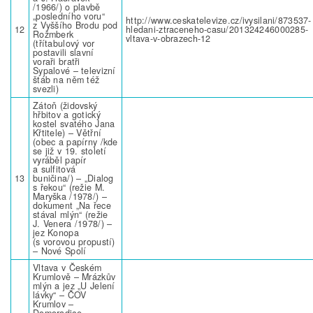
/1966/) o plavbě
„posledního voru“
http://www.ceskatelevize.cz/ivysilani/873537-
z Vyššího Brodu pod
12
hledani-ztraceneho-casu/201324246000285-
Rožmberk
vltava-v-obrazech-12
(třítabulový vor
postavili slavní
voraři bratři
Sypalové – televizní
štáb na něm též
svezli)
Zátoň (židovský
hřbitov a gotický
kostel svatého Jana
Křtitele) – Větřní
(obec a papírny /kde
se již v 19. století
vyráběl papír
a sulfitová
13
buničina/) – „Dialog
s řekou“ (režie M.
Maryška /1978/) –
dokument „Na řece
stával mlýn“ (režie
J. Venera /1978/) –
jez Konopa
(s vorovou propustí)
– Nové Spolí
Vltava v Českém
Krumlově – Mrázkův
mlýn a jez „U Jelení
lávky“ – ČOV
Krumlov –
Domoradice –