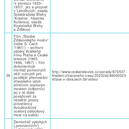
/v provozu 1923–
1957/, jez a propust
v Letošticích, osada
Sobědražské Břehy
/Krasice/, hájenka
Kučeravý, osada
Kostelecké Břehy
a Žďákov)
Film „Stavba
Žďákovského mostu“
(režie S. Čech
/1961/) – archivní
záběry Krátkého
filmu Praha a České
televize (1965,
1966, 1967) – film
dokumentuje
montáž pomocných
http://www.ceskatelevize.cz/porady/873537-
věží nutných pro
39
hledani-ztraceneho-casu/202324246000323-
pozdější přemostění
vltava-v-obrazech-39/video/
vltavského údolí
silničním ocelovým
mostem (odborníci
jej v té době
považovali za
největší prostý
plnostěnný
dvoukloubový
ocelový obloukový
most na světě)
Demontáž vysokých
(„provizorních“)