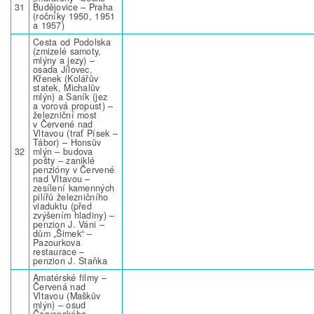
31
Budějovice – Praha
(ročníky 1950, 1951
a 1957)
Cesta od Podolska
(zmizelé samoty,
mlýny a jezy) –
osada Jílovec,
Křenek (Kolářův
statek, Michalův
mlýn) a Saník (jez
a vorová propust) –
železniční most
v Červené nad
Vltavou (trať Písek –
Tábor) – Honsův
32
mlýn – budova
pošty – zaniklé
penzióny v Červené
nad Vltavou –
zesílení kamenných
pilířů železničního
viaduktu (před
zvýšením hladiny) –
penzion J. Váni –
dům „Šimek“ –
Pazourkova
restaurace –
penzion J. Staňka
Amatérské filmy –
Červená nad
Vltavou (Maškův
mlýn) – osud
Červenského