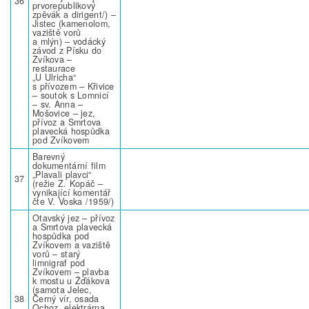
36
prvorepublikový
zpěvák a dirigent/) –
Jistec (kamenolom,
vaziště vorů
a mlýn) – vodácký
závod z Písku do
Zvíkova –
restaurace
„U Ulricha“
s přívozem – Křivice
– soutok s Lomnicí
– sv. Anna –
Mošovice – jez,
přívoz a Smrtova
plavecká hospůdka
pod Zvíkovem
Barevný
dokumentární film
„Plavali plavci“
37
(režie Z. Kopáč –
vynikající komentář
čte V. Voska /1959/)
Otavský jez – přívoz
a Smrtova plavecká
hospůdka pod
Zvíkovem a vaziště
vorů – starý
limnigraf pod
Zvíkovem – plavba
k mostu u Žďákova
(samota Jelec,
38
Černý vír, osada
Ochoz, elektrárna