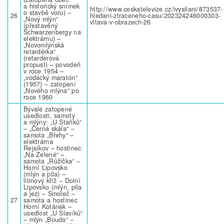
a historický snímek
http://www.ceskatelevize.cz/ivysilani/873537-
o stavbě voru) –
26
hledani-ztraceneho-casu/202324246000303-
„Nový mlýn“
vltava-v-obrazech-26
(přestavěný
Schwarzenbergy na
elektrárnu) –
„Novomlýnská
retardérka“
(retardérová
propust) – povodeň
v roce 1954 –
„vodácký maratón“
(1957) – zatopení
„Nového mlýna“ po
roce 1960
Bývalé zatopené
usedlosti, samoty
a mlýny: „U Staňků“
– „Černá skála“ –
samota „Břehy“ –
elektrárna
Rejsíkov – hostinec
„Na Zelené“ –
samota „Růžička“ –
Horní Lipovsko
(mlýn a pila) –
litinový kříž – Dolní
Lipovsko (mlýn, pila
a jez) – Smoleč –
27
samota a hostinec
Horní Kotánek –
usedlost „U Slavíků“
– mlýn „Bouda“ –