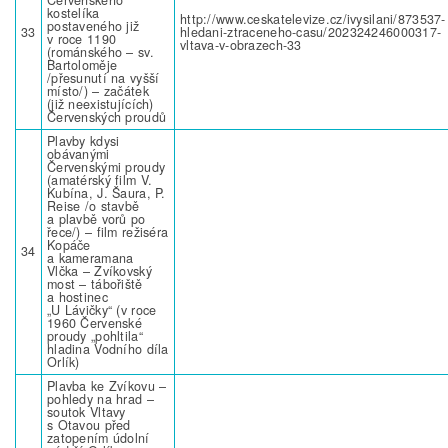
kostelíka
http://www.ceskatelevize.cz/ivysilani/873537-
postaveného již
33
hledani-ztraceneho-casu/202324246000317-
v roce 1190
vltava-v-obrazech-33
(románského – sv.
Bartoloměje
/přesunutí na vyšší
místo/) – začátek
(již neexistujících)
Červenských proudů
Plavby kdysi
obávanými
Červenskými proudy
(amatérský film V.
Kubína, J. Šaura, P.
Reise /o stavbě
a plavbě vorů po
řece/) – film režiséra
Kopáče
34
a kameramana
Vlčka – Zvíkovský
most – tábořiště
a hostinec
„U Lávičky“ (v roce
1960 Červenské
proudy „pohltila“
hladina Vodního díla
Orlík)
Plavba ke Zvíkovu –
pohledy na hrad –
soutok Vltavy
s Otavou před
zatopením údolní