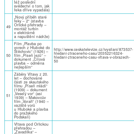
též poslední
svědectví o tom, jak
řeka dříve vypadala)
„Nový příběh staré
řeky – 2“ (stavba
Orlické přehrady –
49
montáž turbín
v elektrárně
a napuštění nádrže)
Film „Plavba po
vorech z Hluboké do
http://www.ceskatelevize.cz/ivysilani/873537-
Štěchovic“ (1926) –
hledani-ztraceneho-casu/20352216324-
50
film „Píseň jezů“ –
hledani-ztraceneho-casu-vltava-v-obrazech-
dokument „Cílová
50
plavba – odměna
nejlepším“
Záběry Vltavy z 20.
let – dochované
části ze skautského
filmu „Píseň mládí“
(1939) – dokument
„Veselý vor“ (asi
51
1939) – Makovcův
film „Voraři“ (1940 –
vaziště vorů
u Hluboké a plavba
do pražského
Podskalí)
Vltava pod Orlickou
přehradou –
„Zavadilka“ –