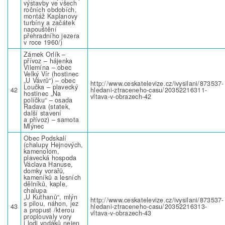
výstavby ve všech
ročních obdobích,
montáž Kaplanovy
turbíny a začátek
napouštění
přehradního jezera
v roce 1960/)
Zámek Orlík –
přívoz – hájenka
Vilemína – obec
Velký Vír (hostinec
„U Vávrů“) – obec
http://www.ceskatelevize.cz/ivysilani/873537-
Loučka – plavecký
42
hledani-ztraceneho-casu/20352216311-
hostinec „Na
vltava-v-obrazech-42
políčku“ – osada
Radava (statek,
další stavení
a přívoz) – samota
Mlýnec
Obec Podskalí
(chalupy Hejnových,
kamenolom,
plavecká hospoda
Václava Hanuse,
domky vorařů,
kameníků a lesních
dělníků, kaple,
chalupa
„U Kuthanů“, mlýn
http://www.ceskatelevize.cz/ivysilani/873537-
s pilou, náhon, jez
43
hledani-ztraceneho-casu/20352216313-
a propust /kterou
vltava-v-obrazech-43
proplouvaly vory
i lodi vodáků nejen