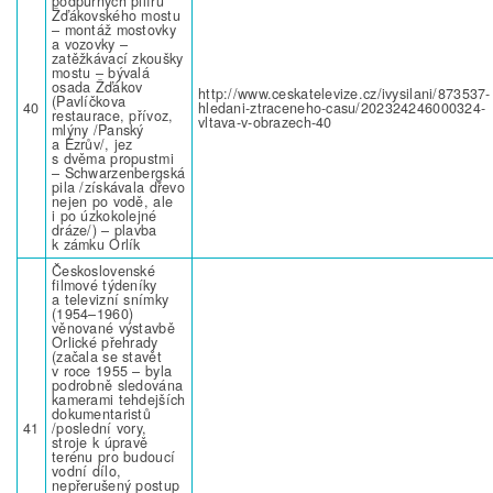
podpůrných pilířů
Žďákovského mostu
– montáž mostovky
a vozovky –
zatěžkávací zkoušky
mostu – bývalá
osada Žďákov
http://www.ceskatelevize.cz/ivysilani/873537-
(Pavlíčkova
40
hledani-ztraceneho-casu/202324246000324-
restaurace, přívoz,
vltava-v-obrazech-40
mlýny /Panský
a Ezrův/, jez
s dvěma propustmi
– Schwarzenbergská
pila /získávala dřevo
nejen po vodě, ale
i po úzkokolejné
dráze/) – plavba
k zámku Orlík
Československé
filmové týdeníky
a televizní snímky
(1954–1960)
věnované výstavbě
Orlické přehrady
(začala se stavět
v roce 1955 – byla
podrobně sledována
kamerami tehdejších
dokumentaristů
41
/poslední vory,
stroje k úpravě
terénu pro budoucí
vodní dílo,
nepřerušený postup