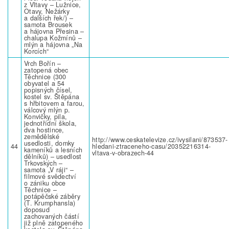
z Vltavy – Lužnice,
Otavy, Nežárky
a dalších řek/) –
samota Brousek
a hájovna Přesina –
chalupa Kožmínů –
mlýn a hájovna „Na
Korcích“
Vrch Bořín –
zatopená obec
Těchnice (300
obyvatel a 54
popisných čísel,
kostel sv. Štěpána
s hřbitovem a farou,
válcový mlýn p.
Konvičky, pila,
jednotřídní škola,
dva hostince,
zemědělské
http://www.ceskatelevize.cz/ivysilani/873537-
usedlosti, domky
44
hledani-ztraceneho-casu/20352216314-
kameníků a lesních
vltava-v-obrazech-44
dělníků) – usedlost
Trkovských –
samota „V ráji“ –
filmové svědectví
o zániku obce
Těchnice –
potápěčské záběry
(T. Krumphansla)
doposud
zachovaných částí
již plně zatopeného