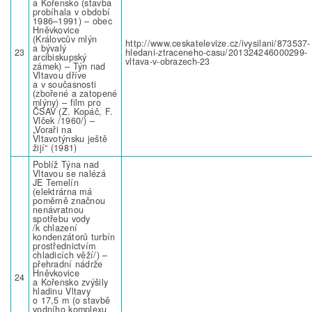
a Kořensko (stavba
probíhala v období
1986–1991) – obec
Hněvkovice
(Královcův mlýn
http://www.ceskatelevize.cz/ivysilani/873537-
a bývalý
23
hledani-ztraceneho-casu/201324246000299-
arcibiskupský
vltava-v-obrazech-23
zámek) – Týn nad
Vltavou dříve
a v současnosti
(zbořené a zatopené
mlýny) – film pro
ČSAV (Z. Kopáč, F.
Vlček /1960/) –
„Voraři na
Vltavotýnsku ještě
žijí“ (1981)
Poblíž Týna nad
Vltavou se nalézá
JE Temelín
(elektrárna má
poměrně značnou
nenávratnou
spotřebu vody
/k chlazení
kondenzátorů turbín
prostřednictvím
chladicích věží/) –
přehradní nádrže
Hněvkovice
24
a Kořensko zvýšily
hladinu Vltavy
o 17,5 m (o stavbě
vodního komplexu