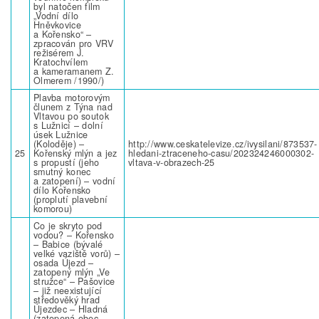
byl natočen film
„Vodní dílo
Hněvkovice
a Kořensko“ –
zpracován pro VRV
režisérem J.
Kratochvílem
a kameramanem Z.
Olmerem /1990/)
Plavba motorovým
člunem z Týna nad
Vltavou po soutok
s Lužnicí – dolní
úsek Lužnice
(Koloděje) –
http://www.ceskatelevize.cz/ivysilani/873537-
25
Kořenský mlýn a jez
hledani-ztraceneho-casu/202324246000302-
s propustí (jeho
vltava-v-obrazech-25
smutný konec
a zatopení) – vodní
dílo Kořensko
(proplutí plavební
komorou)
Co je skryto pod
vodou? – Kořensko
– Babice (bývalé
velké vaziště vorů) –
osada Újezd –
zatopený mlýn „Ve
stružce“ – Pašovice
– již neexistující
středověký hrad
Újezdec – Hladná
(zatopená obec