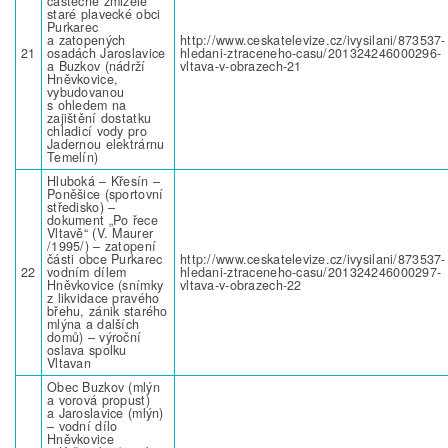
částečně zmizelé
staré plavecké obci
Purkarec
a zatopených
http://www.ceskatelevize.cz/ivysilani/873537-
21
osadách Jaroslavice
hledani-ztraceneho-casu/201324246000296-
a Buzkov (nádrží
vltava-v-obrazech-21
Hněvkovice,
vybudovanou
s ohledem na
zajištění dostatku
chladicí vody pro
Jadernou elektrárnu
Temelín)
Hluboká – Křesín –
Poněšice (sportovní
středisko) –
dokument „Po řece
Vltavě“ (V. Maurer
/1995/) – zatopení
části obce Purkarec
http://www.ceskatelevize.cz/ivysilani/873537-
22
vodním dílem
hledani-ztraceneho-casu/201324246000297-
Hněvkovice (snímky
vltava-v-obrazech-22
z likvidace pravého
břehu, zánik starého
mlýna a dalších
domů) – výroční
oslava spolku
Vltavan
Obec Buzkov (mlýn
a vorová propust)
a Jaroslavice (mlýn)
– vodní dílo
Hněvkovice