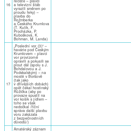
řečiště – plavci
16
a televizní štáb
vyrazili směrem po
proudu řeky) –
plavba do
Rožmberka
a Českého Krumlova
(T. Kulík, F.
Procházka, P.
Kubošková, K.
Bohman, M. Landa)
„Poslední vor (3)“ –
havárie pod Českým
Krumlovem – plavci
vor provizorně
opravili a pokusili se
plout dál (spolu s J.
Bohdalovou a J.
Podskalským) – na
mostě v Boršově
(tak jako
17
v dřívějších dobách)
opět čekal hostinský
Růžička (aby po
provaze spustil na
vor košík s jídlem –
toho se však
nedočkal /říční
správa další plavbu
voru zakázala
z bezpečnostních
důvodů/)
Amatérský záznam