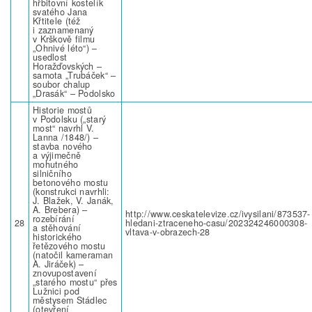
hřbitovní kostelík
svatého Jana
Křtitele (též
i zaznamenaný
v Krškově filmu
„Ohnivé léto“) –
usedlost
Horažďovských –
samota „Trubáček“ –
soubor chalup
„Drasák“ – Podolsko
Historie mostů
v Podolsku („starý
most“ navrhl V.
Lanna /1848/) –
stavba nového
a výjimečně
mohutného
silničního
betonového mostu
(konstrukci navrhli:
J. Blažek, V. Janák,
A. Brebera) –
http://www.ceskatelevize.cz/ivysilani/873537-
rozebírání
28
hledani-ztraceneho-casu/202324246000308-
a stěhování
vltava-v-obrazech-28
historického
řetězového mostu
(natočil kameraman
A. Jiráček) –
znovupostavení
„starého mostu“ přes
Lužnici pod
městysem Stádlec
(otevření