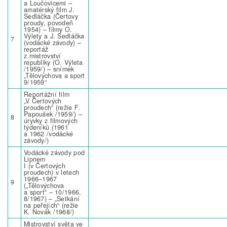
a Loučovicemi –
amatérský film J.
Sedláčka (Čertovy
proudy, povodeň
1954) – filmy O.
Výlety a J. Sedláčka
7
(vodácké závody) –
reportáž
z mistrovství
republiky (O. Výleta
/1959/) – snímek
„Tělovýchova a sport
9/1959“
Reportážní film
„V Čertových
proudech“ (režie F.
Papoušek /1959/) –
8
úryvky z filmových
týdeníků (1961
a 1962 /vodácké
závody/)
Vodácké závody pod
Lipnem
I (v Čertových
proudech) v letech
1966–1967
9
(„Tělovýchova
a sport“ – 10/1966,
8/1967) – „Setkání
na peřejích“ (režie
K. Novák /1968/)
Mistrovství světa ve