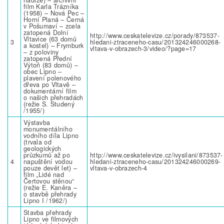
film Karla Trázníka
(1958) – Nová Pec –
Horní Planá – Černá
v Pošumaví – zcela
zatopená Dolní
http://www.ceskatelevize.cz/porady/873537-
Vltavice (63 domů
3
hledani-ztraceneho-casu/201324246000268-
a kostel) – Frymburk
vltava-v-obrazech-3/video/?page=17
– z poloviny
zatopená Přední
Výtoň (83 domů) –
obec Lipno –
plavení polenového
dřeva po Vltavě –
dokumentární film
o našich přehradách
(režie S. Studený
/1955/)
Výstavba
monumentálního
vodního díla Lipno
(trvala od
geologických
průzkumů až po
http://www.ceskatelevize.cz/ivysilani/873537-
4
napuštění vodou
hledani-ztraceneho-casu/201324246000269-
pouze devět let) –
vltava-v-obrazech-4
film „Lidé nad
Čertovou stěnou“
(režie E. Kaněra –
o stavbě přehrady
Lipno I /1962/)
Stavba přehrady
Lipno ve filmových