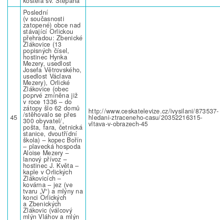
kostela sv. Štěpána
Poslední
(v současnosti
zatopené) obce nad
stávající Orlickou
přehradou: Zbenické
Zlákovice (13
popisných čísel,
hostinec Hynka
Mezery, usedlost
Josefa Větrovského,
usedlost Václava
Mezery), Orlické
Zlákovice (obec
poprvé zmíněna již
v roce 1336 – do
zátopy šlo 62 domů
http://www.ceskatelevize.cz/ivysilani/873537-
/stěhovalo se přes
45
hledani-ztraceneho-casu/20352216315-
300 obyvatel/,
vltava-v-obrazech-45
pošta, fara, četnická
stanice, dvoutřídní
škola) – kopec Bořín
– plavecká hospoda
Aloise Mezery –
lanový přívoz –
hostinec J. Květa –
kaple v Orlických
Zlákovicích –
kovárna – jez (ve
tvaru „V“) a mlýny na
konci Orlických
a Zbenických
Zlákovic (válcový
mlýn Vláhov a mlýn