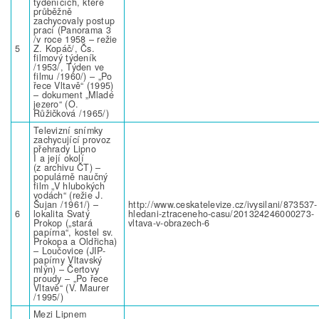
týdenících, které
průběžně
zachycovaly postup
prací (Panorama 3
/v roce 1958 – režie
5
Z. Kopáč/, Čs.
filmový týdeník
/1953/, Týden ve
filmu /1960/) – „Po
řece Vltavě“ (1995)
– dokument „Mladé
jezero“ (O.
Růžičková /1965/)
Televizní snímky
zachycující provoz
přehrady Lipno
I a její okolí
(z archivu ČT) –
populárně naučný
film „V hlubokých
vodách“ (režie J.
Šujan /1961/) –
http://www.ceskatelevize.cz/ivysilani/873537-
6
lokalita Svatý
hledani-ztraceneho-casu/201324246000273-
Prokop („stará
vltava-v-obrazech-6
papírna“, kostel sv.
Prokopa a Oldřicha)
– Loučovice (JIP-
papírny Vltavský
mlýn) – Čertovy
proudy – „Po řece
Vltavě“ (V. Maurer
/1995/)
Mezi Lipnem