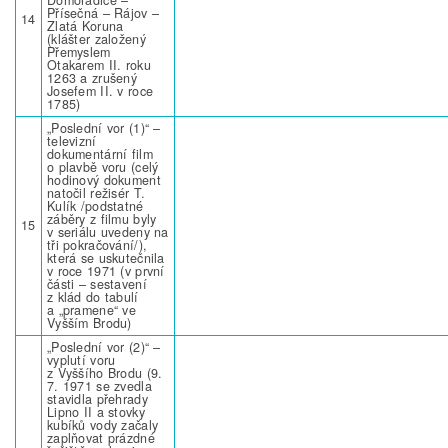
Přísečná – Rájov –
14
Zlatá Koruna
(klášter založený
Přemyslem
Otakarem II. roku
1263 a zrušený
Josefem II. v roce
1785)
„Poslední vor (1)“ –
televizní
dokumentární film
o plavbě voru (celý
hodinový dokument
natočil režisér T.
Kulík /podstatné
záběry z filmu byly
15
v seriálu uvedeny na
tři pokračování/),
která se uskutečnila
v roce 1971 (v první
části – sestavení
z klád do tabulí
a „pramene“ ve
Vyšším Brodu)
„Poslední vor (2)“ –
vyplutí voru
z Vyššího Brodu (9.
7. 1971 se zvedla
stavidla přehrady
Lipno II a stovky
kubíků vody začaly
zaplňovat prázdné