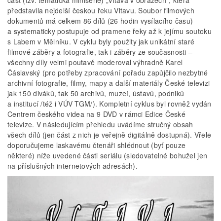
část (tzv. tematická minisérie) „Vltava v obrazech“, která
představila nejdelší českou řeku Vltavu. Soubor filmových
dokumentů má celkem 86 dílů (26 hodin vysílacího času)
a systematicky postupuje od pramene řeky až k jejímu soutoku
s Labem v Mělníku. V cyklu byly použity jak unikátní staré
filmové záběry a fotografie, tak i záběry ze současnosti –
všechny díly velmi poutavě moderoval výhradně Karel
Čáslavský (pro potřeby zpracování pořadu zapůjčilo nezbytné
archivní fotografie, filmy, mapy a další materiály České televizi
jak 150 diváků, tak 50 archivů, muzeí, ústavů, podniků
a institucí /též i VÚV TGM/). Kompletní cyklus byl rovněž vydán
Centrem českého videa na 9 DVD v rámci Edice České
televize. V následujícím přehledu uvádíme stručný obsah
všech dílů (jen část z nich je veřejně digitálně dostupná). Vřele
doporučujeme laskavému čtenáři shlédnout (byť pouze
některé) níže uvedené části seriálu (sledovatelné bohužel jen
na příslušných internetových adresách).