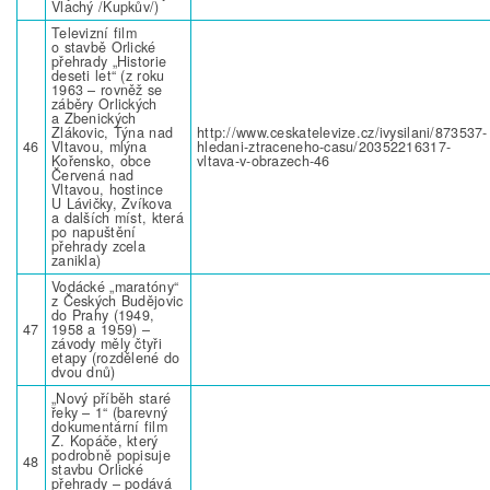
Vlachý /Kupkův/)
Televizní film
o stavbě Orlické
přehrady „Historie
deseti let“ (z roku
1963 – rovněž se
záběry Orlických
a Zbenických
Zlákovic, Týna nad
http://www.ceskatelevize.cz/ivysilani/873537-
46
Vltavou, mlýna
hledani-ztraceneho-casu/20352216317-
Kořensko, obce
vltava-v-obrazech-46
Červená nad
Vltavou, hostince
U Lávičky, Zvíkova
a dalších míst, která
po napuštění
přehrady zcela
zanikla)
Vodácké „maratóny“
z Českých Budějovic
do Prahy (1949,
47
1958 a 1959) –
závody měly čtyři
etapy (rozdělené do
dvou dnů)
„Nový příběh staré
řeky – 1“ (barevný
dokumentární film
Z. Kopáče, který
podrobně popisuje
48
stavbu Orlické
přehrady – podává