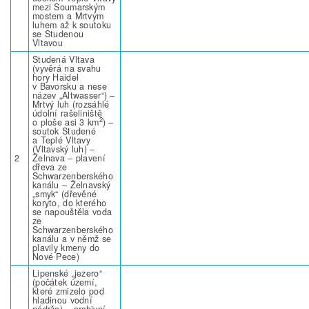
mezi Soumarským
mostem a Mrtvým
luhem až k soutoku
se Studenou
Vltavou
Studená Vltava
(vyvěrá na svahu
hory Haidel
v Bavorsku a nese
název „Altwasser“) –
Mrtvý luh (rozsáhlé
údolní rašeliniště
2
o ploše asi 3 km
) –
soutok Studené
a Teplé Vltavy
(Vltavský luh) –
2
Želnava – plavení
dřeva ze
Schwarzenberského
kanálu – Želnavský
„smyk“ (dřevěné
koryto, do kterého
se napouštěla voda
ze
Schwarzenberského
kanálu a v němž se
plavily kmeny do
Nové Pece)
Lipenské „jezero“
(počátek území,
které zmizelo pod
hladinou vodní
nádrže) – archivní