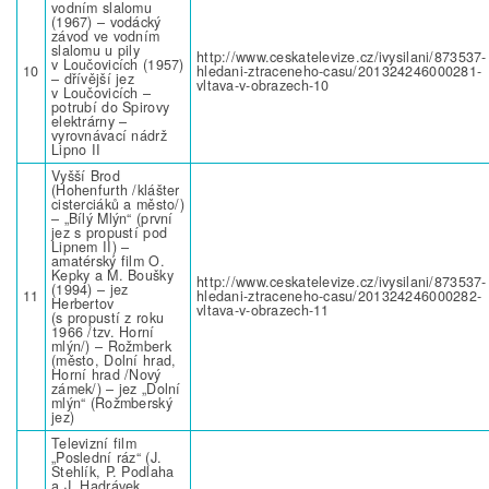
vodním slalomu
(1967) – vodácký
závod ve vodním
slalomu u pily
http://www.ceskatelevize.cz/ivysilani/873537-
v Loučovicích (1957)
10
hledani-ztraceneho-casu/201324246000281-
– dřívější jez
vltava-v-obrazech-10
v Loučovicích –
potrubí do Spirovy
elektrárny –
vyrovnávací nádrž
Lipno II
Vyšší Brod
(Hohenfurth /klášter
cisterciáků a město/)
– „Bílý Mlýn“ (první
jez s propustí pod
Lipnem II) –
amatérský film O.
Kepky a M. Boušky
http://www.ceskatelevize.cz/ivysilani/873537-
(1994) – jez
11
hledani-ztraceneho-casu/201324246000282-
Herbertov
vltava-v-obrazech-11
(s propustí z roku
1966 /tzv. Horní
mlýn/) – Rožmberk
(město, Dolní hrad,
Horní hrad /Nový
zámek/) – jez „Dolní
mlýn“ (Rožmberský
jez)
Televizní film
„Poslední ráz“ (J.
Stehlík, P. Podlaha
a J. Hadrávek