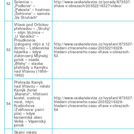
Solenice –
http://www.ceskatelevize.cz/porady/873537-
52
„Podkova“ –
vltava-v-obrazech/20352216327/video/
„Pakosta“ – hostinec
„Šefrovna“ – samota
„Ve Struhách“
Vltava pod Orlickou
přehradou – „Struhy“
– mlýn Voznice –
„U Vaněčků“ –
Proudkovice
(zatopený mlýn a 12
http://www.ceskatelevize.cz/ivysilani/873537-
domů) – Lobkovická
hledani-ztraceneho-casu/20352216328-
53
hájenka – kdysi
hledani-ztraceneho-casu-vltava-v-obrazech-
zlatonosný Mlýnský
53
potok – osada
„Břehy“ – stavba
přehrady u Kamýku
nad Vltavou (1956–
1962)
Přehrada Kamýk
nad Vltavou – město
Kamýk (hotel
„Manství“, hřbitovní
kostel, ocelový
http://www.ceskatelevize.cz/ivysilani/873537-
most, mlýn,
hledani-ztraceneho-casu/20352216329-
54
Kraibichova
hledani-ztraceneho-casu-vltava-v-obrazech-
/Zvěřinova/ parní
54
pila) – kdysi
kamenická obec
Velká – Vápenický
potok
Skalní město