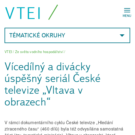
VTEI
MENU
TÉMATICKÉ OKRUHY
VTEI
/
Ze světa vodního hospodářství
/
Vícedílný a divácky
úspěšný seriál České
televize „Vltava v
obrazech“
V rámci dokumentárního cyklu České televize „Hledání
ztraceného času“ (460 dílů) byla též odvysílána samostatná