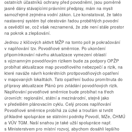
ostatních účastníků ochrany před povodněmi, jsou poměrně
jasně dány stávajícími právními předpisy, mám na mysli
samozřejmě zejména vodní zákon. Lze konstatovat, že takto
nastavený systém byl otestován řadou proběhlých povodní
a osvědčil se, což však neznamená, že zde není stále prostor
na pokrok a zlepšování.
Jednou z klíčových aktivit MŽP na tomto poli je pokračování
v naplňování tzv. Povodňové směrnice. Po ukončení
připomínkování návrhu aktualizace vymezení oblastí
s významným povodňovým rizikem bude za podpory OPŽP
probíhat aktualizace map povodňového nebezpečí a rizik, na
které naváže návrh konkrétních protipovodňových opatření
v mapovaných lokalitách. Tato opatření budou promítnuta do
přípravy aktualizace Plánů pro zvládání povodňových rizik.
Naplňování povodňové směrnice bude probíhat na třech
úrovních: regionální, státní a mezinárodní, stejně jako
v předešlém plánovacím cyklu. Celý proces naplňování
Povodňové směrnice probíhá za úzké a troufám si tvrdit
příkladné spolupráce se státními podniky Povodí, MZe, ČHMÚ
a VÚV TGM. Naší snahou je také užší spolupráce např.
s Ministerstvem pro místní rozvoj, abychom dosáhli lepšího