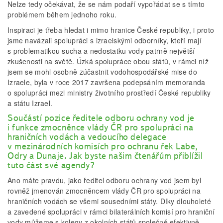
Nelze tedy očekávat, že se nám podaří vypořádat se s tímto
problémem během jednoho roku.
Inspiraci je třeba hledat i mimo hranice České republiky, i proto
jsme navázali spolupráci s izraelskými odborníky, kteří mají
s problematikou sucha a nedostatku vody patrně největší
zkušenosti na světě. Úzká spolupráce obou států, v rámci níž
jsem se mohl osobně zúčastnit vodohospodářské mise do
Izraele, byla v roce 2017 završena podepsáním memoranda
o spolupráci mezi ministry životního prostředí České republiky
a státu Izrael.
Součástí pozice ředitele odboru ochrany vod je
i funkce zmocněnce vlády ČR pro spolupráci na
hraničních vodách a vedoucího delegace
v mezinárodních komisích pro ochranu řek Labe,
Odry a Dunaje. Jak byste našim čtenářům přiblížil
tuto část své agendy?
Ano máte pravdu, jako ředitel odboru ochrany vod jsem byl
rovněž jmenován zmocněncem vlády ČR pro spolupráci na
hraničních vodách se všemi sousedními státy. Díky dlouholeté
a zavedené spolupráci v rámci bilaterálních komisí pro hraniční
vody můžeme s kolegy z okolních států společně efektivně