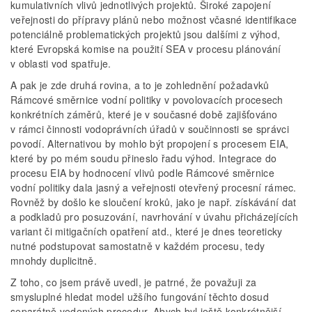
kumulativních vlivů jednotlivých projektů. Široké zapojení
veřejnosti do přípravy plánů nebo možnost včasné identifikace
potenciálně problematických projektů jsou dalšími z výhod,
které Evropská komise na použití SEA v procesu plánování
v oblasti vod spatřuje.
A pak je zde druhá rovina, a to je zohlednění požadavků
Rámcové směrnice vodní politiky v povolovacích procesech
konkrétních záměrů, které je v současné době zajišťováno
v rámci činnosti vodoprávních úřadů v součinnosti se správci
povodí. Alternativou by mohlo být propojení s procesem EIA,
které by po mém soudu přineslo řadu výhod. Integrace do
procesu EIA by hodnocení vlivů podle Rámcové směrnice
vodní politiky dala jasný a veřejnosti otevřený procesní rámec.
Rovněž by došlo ke sloučení kroků, jako je např. získávání dat
a podkladů pro posuzování, navrhování v úvahu přicházejících
variant či mitigačních opatření atd., které je dnes teoreticky
nutné podstupovat samostatně v každém procesu, tedy
mnohdy duplicitně.
Z toho, co jsem právě uvedl, je patrné, že považuji za
smysluplné hledat model užšího fungování těchto dosud
separátně vedených procedur. Abych byl ještě konkrétnější,