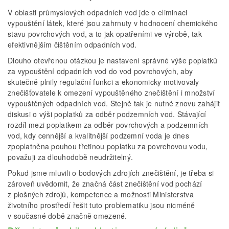
V oblasti průmyslových odpadních vod jde o eliminaci
vypouštění látek, které jsou zahrnuty v hodnocení chemického
stavu povrchových vod, a to jak opatřeními ve výrobě, tak
efektivnějším čištěním odpadních vod.
Dlouho otevřenou otázkou je nastavení správné výše poplatků
za vypouštění odpadních vod do vod povrchových, aby
skutečně plnily regulační funkci a ekonomicky motivovaly
znečišťovatele k omezení vypouštěného znečištění i množství
vypouštěných odpadních vod. Stejně tak je nutné znovu zahájit
diskusi o výši poplatků za odběr podzemních vod. Stávající
rozdíl mezi poplatkem za odběr povrchových a podzemních
vod, kdy cennější a kvalitnější podzemní voda je dnes
zpoplatněna pouhou třetinou poplatku za povrchovou vodu,
považuji za dlouhodobě neudržitelný.
Pokud jsme mluvili o bodových zdrojích znečištění, je třeba si
zároveň uvědomit, že značná část znečištění vod pochází
z plošných zdrojů, kompetence a možnosti Ministerstva
životního prostředí řešit tuto problematiku jsou nicméně
v současné době značně omezené.