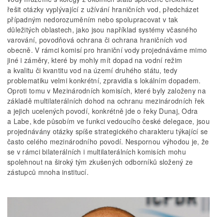
řešit otázky vyplývající z užívání hraničních vod, předcházet
případným nedorozuměním nebo spolupracovat v tak
důležitých oblastech, jako jsou například systémy včasného
varování, povodňová ochrana či ochrana hraničních vod
obecně. V rámci komisí pro hraniční vody projednáváme mimo
jiné i záměry, které by mohly mít dopad na vodní režim
a kvalitu či kvantitu vod na území druhého státu, tedy
problematiku velmi konkrétní, zpravidla s lokálním dopadem.
Oproti tomu v Mezinárodních komisích, které byly založeny na
základě multilaterálních dohod na ochranu mezinárodních řek
a jejich ucelených povodí, konkrétně jde o řeky Dunaj, Odra
a Labe, kde působím ve funkci vedoucího české delegace, jsou
projednávány otázky spíše strategického charakteru týkající se
často celého mezinárodního povodí. Nespornou výhodou je, že
se v rámci bilaterálních i multilaterálních komisích mohu
spolehnout na široký tým zkušených odborníků složený ze
zástupců mnoha institucí.