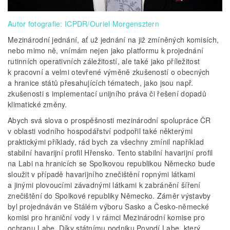
Autor fotografie: ICPDR/Ouriel Morgensztern
Mezinárodní jednání, ať už jednání na již zmíněných komisích,
nebo mimo ně, vnímám nejen jako platformu k projednání
rutinních operativních záležitostí, ale také jako příležitost
k pracovní a velmi otevřené výměně zkušeností o obecných
a hranice států přesahujících tématech, jako jsou např.
zkušenosti s implementací unijního práva či řešení dopadů
klimatické změny.
Abych svá slova o prospěšnosti mezinárodní spolupráce ČR
v oblasti vodního hospodářství podpořil také některými
praktickými příklady, rád bych za všechny zmínil například
stabilní havarijní profil Hřensko. Tento stabilní havarijní profil
na Labi na hranicích se Spolkovou republikou Německo bude
sloužit v případě havarijního znečištění ropnými látkami
a jinými plovoucími závadnými látkami k zabránění šíření
znečištění do Spolkové republiky Německo. Záměr výstavby
byl projednáván ve Stálém výboru Sasko a Česko-německé
komisi pro hraniční vody i v rámci Mezinárodní komise pro
ochranu Labe. Díky státnímu podniku Povodí Labe, který