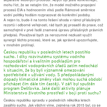
mohu říct, že se netajím tím, že model možného propojení
procesů EIA s hodnocením vlivů podle Rámcové směrnice
vodní politiky hodlám rozpracovat do konkrétní podoby.
A nejen to, bude-li na tomto řešení shoda v rámci příslušných
rezortů i odborné veřejnosti, rád bych jej prosadil do praxe, což
samozřejmě v prvé řadě znamená úpravu příslušných právních
předpisů. Považoval bych za nerozumné nezkusit využít
synergií těchto procesů, které se, jak správně upozorňujete,
v mnohém prolínají.
Českou republiku v posledních letech postihlo
sucho. I díky rozvinutému systému vodního
hospodářství a kvalitním podkladům pro
rozhodování vodoprávních úřadů zatím nedochází
k situacím, že by byli významně omezováni
spotřebitelé v užívání vody. S předpokládanými
dopady klimatické změny však mohou suchá období
přicházet čím dále tím častěji. V září byl spuštěn
program Dešťovka. Jaké další aktivity plánuje
Ministerstvo životního prostředí v boji proti suchu?
Českou republiku opravdu v posledních několika letech
zasáhlo sucho. Jak všichni víme, zejména rok 2015 byl, co se