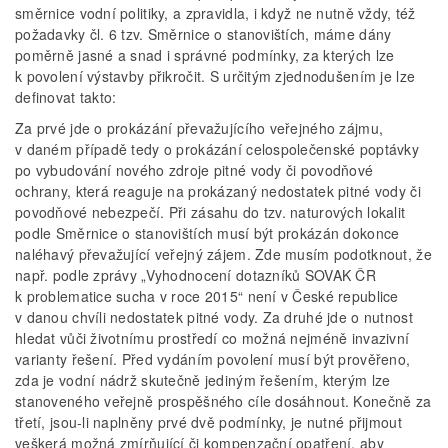
směrnice vodní politiky, a zpravidla, i když ne nutně vždy, též
požadavky čl. 6 tzv. Směrnice o stanovištích, máme dány
poměrně jasné a snad i správné podmínky, za kterých lze
k povolení výstavby přikročit. S určitým zjednodušením je lze
definovat takto:
Za prvé jde o prokázání převažujícího veřejného zájmu,
v daném případě tedy o prokázání celospolečenské poptávky
po vybudování nového zdroje pitné vody či povodňové
ochrany, která reaguje na prokázaný nedostatek pitné vody či
povodňové nebezpečí. Při zásahu do tzv. naturových lokalit
podle Směrnice o stanovištích musí být prokázán dokonce
naléhavý převažující veřejný zájem. Zde musím podotknout, že
např. podle zprávy „Vyhodnocení dotazníků SOVAK ČR
k problematice sucha v roce 2015“ není v České republice
v danou chvíli nedostatek pitné vody. Za druhé jde o nutnost
hledat vůči životnímu prostředí co možná nejméně invazivní
varianty řešení. Před vydáním povolení musí být prověřeno,
zda je vodní nádrž skutečně jediným řešením, kterým lze
stanoveného veřejně prospěšného cíle dosáhnout. Konečně za
třetí, jsou-li naplněny prvé dvě podmínky, je nutné přijmout
veškerá možná zmírňující či kompenzační opatření, aby