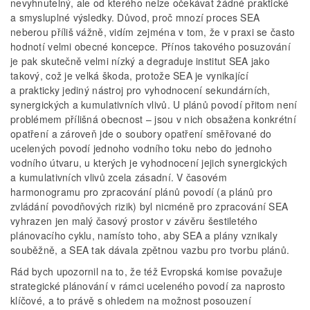
nevyhnutelný, ale od kterého nelze očekávat žádné praktické
a smysluplné výsledky. Důvod, proč mnozí proces SEA
neberou příliš vážně, vidím zejména v tom, že v praxi se často
hodnotí velmi obecné koncepce. Přínos takového posuzování
je pak skutečně velmi nízký a degraduje institut SEA jako
takový, což je velká škoda, protože SEA je vynikající
a prakticky jediný nástroj pro vyhodnocení sekundárních,
synergických a kumulativních vlivů. U plánů povodí přitom není
problémem přílišná obecnost – jsou v nich obsažena konkrétní
opatření a zároveň jde o soubory opatření směřované do
ucelených povodí jednoho vodního toku nebo do jednoho
vodního útvaru, u kterých je vyhodnocení jejich synergických
a kumulativních vlivů zcela zásadní. V časovém
harmonogramu pro zpracování plánů povodí (a plánů pro
zvládání povodňových rizik) byl nicméně pro zpracování SEA
vyhrazen jen malý časový prostor v závěru šestiletého
plánovacího cyklu, namísto toho, aby SEA a plány vznikaly
souběžně, a SEA tak dávala zpětnou vazbu pro tvorbu plánů.
Rád bych upozornil na to, že též Evropská komise považuje
strategické plánování v rámci uceleného povodí za naprosto
klíčové, a to právě s ohledem na možnost posouzení