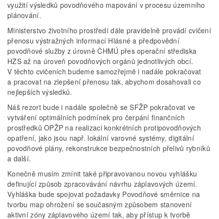
využití výsledků povodňového mapování v procesu územního
plánování.
Ministerstvo životního prostředí dále pravidelně provádí cvičení
přenosu výstražných informací Hlásné a předpovědní
povodňové služby z úrovně ČHMÚ přes operační střediska
HZS až na úroveň povodňových orgánů jednotlivých obcí.
V těchto cvičeních budeme samozřejmě i nadále pokračovat
a pracovat na zlepšení přenosu tak, abychom dosahovali co
nejlepších výsledků.
Náš rezort bude i nadále společně se SFŽP pokračovat ve
vytváření optimálních podmínek pro čerpání finančních
prostředků OPŽP na realizaci konkrétních protipovodňových
opatření, jako jsou např. lokální varovné systémy, digitální
povodňové plány, rekonstrukce bezpečnostních přelivů rybníků
a další.
Konečně musím zmínit také připravovanou novou vyhlášku
definující způsob zpracovávání návrhu záplavových území.
Vyhláška bude spojovat požadavky Povodňové směrnice na
tvorbu map ohrožení se současným způsobem stanovení
aktivní zóny záplavového území tak, aby přístup k tvorbě