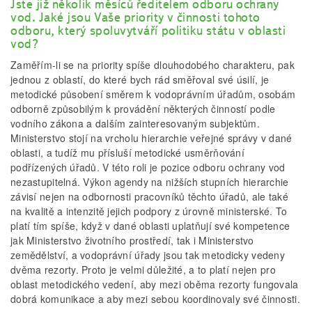
Jste již několik měsíců ředitelem odboru ochrany
vod. Jaké jsou Vaše priority v činnosti tohoto
odboru, který spoluvytváří politiku státu v oblasti
vod?
Zaměřím-li se na priority spíše dlouhodobého charakteru, pak
jednou z oblastí, do které bych rád směřoval své úsilí, je
metodické působení směrem k vodoprávním úřadům, osobám
odborně způsobilým k provádění některých činností podle
vodního zákona a dalším zainteresovaným subjektům.
Ministerstvo stojí na vrcholu hierarchie veřejné správy v dané
oblasti, a tudíž mu přísluší metodické usměrňování
podřízených úřadů. V této roli je pozice odboru ochrany vod
nezastupitelná. Výkon agendy na nižších stupních hierarchie
závisí nejen na odbornosti pracovníků těchto úřadů, ale také
na kvalitě a intenzitě jejich podpory z úrovně ministerské. To
platí tím spíše, když v dané oblasti uplatňují své kompetence
jak Ministerstvo životního prostředí, tak i Ministerstvo
zemědělství, a vodoprávní úřady jsou tak metodicky vedeny
dvěma rezorty. Proto je velmi důležité, a to platí nejen pro
oblast metodického vedení, aby mezi oběma rezorty fungovala
dobrá komunikace a aby mezi sebou koordinovaly své činnosti.