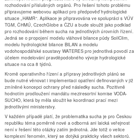
rozhodování příslušných orgánů. Pro řešení tohoto problému
připravujeme webovou aplikaci pro předpověď hydrologické
situace „HAMR“. Aplikace je připravována ve spolupráci s VÚV
TGM, ČHMÚ, CzechGlobe a ČZU a bude sloužit jako podklad
pro rozhodování během sucha na jednotlivých úrovních řízení.
Jedná se o propojení modelu vláhové bilance půdy SoilClim,
modelu hydrologické bilance BILAN a modelu
vodohospodářské soustavy WATERES pro jednotlivá povodí za
účelem modelování pravděpodobného vývoje hydrologické
situace na cca 8 týdnů.
Kromě operativního řízení a přípravy jednotlivých plánů se
bude nutné věnovat i implementaci opatření definovaných v již
zmíněné koncepci ochrany před následky sucha. Pozitivně
hodnotím prodloužení mandátu meziresortní komise VODA-
SUCHO, která by měla sloužit ke koordinaci prací mezi
jednotlivými ministerstvy.
V každém případě platí, že problematika sucha je pro Českou
republiku téma poměrně nové a odborná ani laická veřejnost
není v řešení této otázky zatím jednotná. Jde totiž o velice
komplexní fenomén, který se dotýká prakticky všech sektorů.