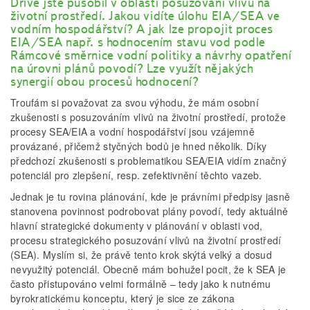
Dříve jste působil v oblasti posuzování vlivů na
životní prostředí. Jakou vidíte úlohu EIA/SEA ve
vodním hospodářství? A jak lze propojit proces
EIA/SEA např. s hodnocením stavu vod podle
Rámcové směrnice vodní politiky a návrhy opatření
na úrovni plánů povodí? Lze využít nějakých
synergií obou procesů hodnocení?
Troufám si považovat za svou výhodu, že mám osobní
zkušenosti s posuzováním vlivů na životní prostředí, protože
procesy SEA/EIA a vodní hospodářství jsou vzájemně
provázané, přičemž styčných bodů je hned několik. Díky
předchozí zkušenosti s problematikou SEA/EIA vidím značný
potenciál pro zlepšení, resp. zefektivnění těchto vazeb.
Jednak je tu rovina plánování, kde je právními předpisy jasně
stanovena povinnost podrobovat plány povodí, tedy aktuálně
hlavní strategické dokumenty v plánování v oblasti vod,
procesu strategického posuzování vlivů na životní prostředí
(SEA). Myslím si, že právě tento krok skýtá velký a dosud
nevyužitý potenciál. Obecně mám bohužel pocit, že k SEA je
často přistupováno velmi formálně – tedy jako k nutnému
byrokratickému konceptu, který je sice ze zákona