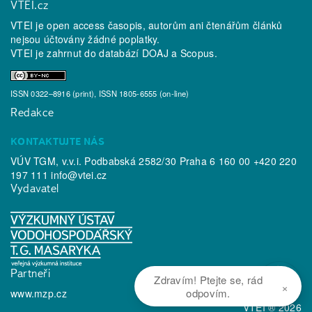
VTEI.cz
VTEI je open access časopis, autorům ani čtenářům článků
nejsou účtovány žádné poplatky.
VTEI je zahrnut do databází
DOAJ
a
Scopus
.
ISSN 0322–8916 (print), ISSN 1805-6555 (on-line)
Redakce
KONTAKTUJTE NÁS
VÚV TGM, v.v.i. Podbabská 2582/30 Praha 6 160 00 +420 220
197 111
info@vtei.cz
Vydavatel
Partneři
Zdravím! Ptejte se, rád
×
odpovím.
www.mzp.cz
VTEI ® 2026