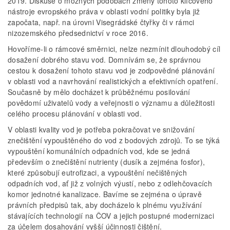
2019. Diskuse o možných podobách změny tohoto klíčového
nástroje evropského práva v oblasti vodní politiky byla již
započata, např. na úrovni Visegrádské čtyřky či v rámci
nizozemského předsednictví v roce 2016.
Hovoříme-li o rámcové směrnici, nelze nezmínit dlouhodobý cíl
dosažení dobrého stavu vod. Domnívám se, že správnou
cestou k dosažení tohoto stavu vod je zodpovědné plánování
v oblasti vod a navrhování realistických a efektivních opatření.
Současně by mělo docházet k průběžnému posilování
povědomí uživatelů vody a veřejnosti o významu a důležitosti
celého procesu plánování v oblasti vod.
V oblasti kvality vod je potřeba pokračovat ve snižování
znečištění vypouštěného do vod z bodových zdrojů. To se týká
vypouštění komunálních odpadních vod, kde se jedná
především o znečištění nutrienty (dusík a zejména fosfor),
které způsobují eutrofizaci, a vypouštění nečištěných
odpadních vod, ať již z volných výustí, nebo z odlehčovacích
komor jednotné kanalizace. Bavíme se zejména o úpravě
právních předpisů tak, aby docházelo k plnému využívání
stávajících technologií na ČOV a jejich postupné modernizaci
za účelem dosahování vyšší účinnosti čištění.