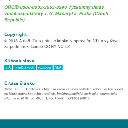
ORCID 0000-0003-3963-8290 Výzkumný ústav
vodohospodářský T. G. Masaryka, Praha (Czech
Republic)
Copyright
© 2018 Autoři. Tuto práci je kdokoliv oprávněn šířit a využívat
za podmínek licence CC BY-NC 4.0
Klíčová slova
EIA
hraniční vody
rozhovor
SEA
Citace článku
ANSORGE, L. Rozhovor s Mgr. Lukášem Zárubou ředitelem odboru ochrany vod
na Ministerstvu životního prostředí.
Vodohospodářské technicko-ekonomické
informace
, 2018, roč. 60, č. 1, str. 40–42. ISSN 0322-8916.