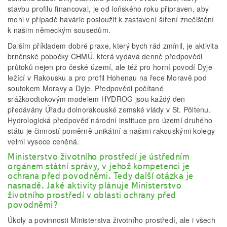
stavbu profilu financoval, je od loňského roku připraven, aby
mohl v případě havárie posloužit k zastavení šíření znečištění
k našim německým sousedům.
Dalším příkladem dobré praxe, který bych rád zmínil, je aktivita
brněnské pobočky ČHMÚ, která vydává denně předpovědi
průtoků nejen pro české území, ale též pro horní povodí Dyje
ležící v Rakousku a pro profil Hohenau na řece Moravě pod
soutokem Moravy a Dyje. Předpovědi počítané
srážkoodtokovým modelem HYDROG jsou každý den
předávány Úřadu dolnorakouské zemské vlády v St. Pöltenu.
Hydrologická předpověď národní instituce pro území druhého
státu je činností poměrně unikátní a našimi rakouskými kolegy
velmi vysoce ceněná.
Ministerstvo životního prostředí je ústředním
orgánem státní správy, v jehož kompetenci je
ochrana před povodněmi. Tedy další otázka je
nasnadě. Jaké aktivity plánuje Ministerstvo
životního prostředí v oblasti ochrany před
povodněmi?
Úkoly a povinnosti Ministerstva životního prostředí, ale i všech