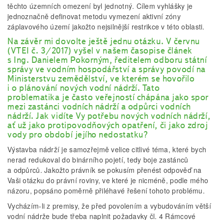
těchto územních omezení byl jednotný. Cílem vyhlášky je
jednoznačně definovat metodu vymezení aktivní zóny
záplavového území jakožto nejsilnější restrikce v této oblasti.
Na závěr mi dovolte ještě jednu otázku. V červnu
(VTEI č. 3/2017) vyšel v našem časopise článek
s Ing. Danielem Pokorným, ředitelem odboru státní
správy ve vodním hospodářství a správy povodí na
Ministerstvu zemědělství, ve kterém se hovořilo
i o plánování nových vodní nádrží. Tato
problematika je často veřejností chápána jako spor
mezi zastánci vodních nádrží a odpůrci vodních
nádrží. Jak vidíte Vy potřebu nových vodních nádrží,
ať už jako protipovodňových opatření, či jako zdroj
vody pro období jejího nedostatku?
Výstavba nádrží je samozřejmě velice citlivé téma, které bych
nerad redukoval do binárního pojetí, tedy boje zastánců
a odpůrců. Jakožto právník se pokusím přenést odpověď na
Vaši otázku do právní roviny, ve které je nicméně, podle mého
názoru, popsáno poměrně přiléhavé řešení tohoto problému.
Vycházím-li z premisy, že před povolením a vybudováním větší
vodní nádrže bude třeba naplnit požadavky čl. 4 Rámcové