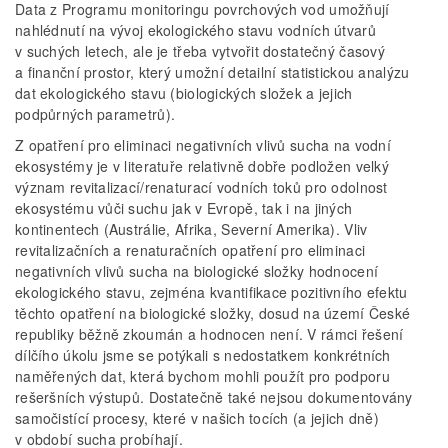
Data z Programu monitoringu povrchových vod umožňují
nahlédnutí na vývoj ekologického stavu vodních útvarů
v suchých letech, ale je třeba vytvořit dostatečný časový
a finanční prostor, který umožní detailní statistickou analýzu
dat ekologického stavu (biologických složek a jejich
podpůrných parametrů).
Z opatření pro eliminaci negativních vlivů sucha na vodní
ekosystémy je v literatuře relativně dobře podložen velký
význam revitalizací/renaturací vodních toků pro odolnost
ekosystému vůči suchu jak v Evropě, tak i na jiných
kontinentech (Austrálie, Afrika, Severní Amerika). Vliv
revitalizačních a renaturačních opatření pro eliminaci
negativních vlivů sucha na biologické složky hodnocení
ekologického stavu, zejména kvantifikace pozitivního efektu
těchto opatření na biologické složky, dosud na území České
republiky běžně zkoumán a hodnocen není. V rámci řešení
dílčího úkolu jsme se potýkali s nedostatkem konkrétních
naměřených dat, která bychom mohli použít pro podporu
rešeršních výstupů. Dostatečně také nejsou dokumentovány
samočistící procesy, které v našich tocích (a jejich dně)
v období sucha probíhají.