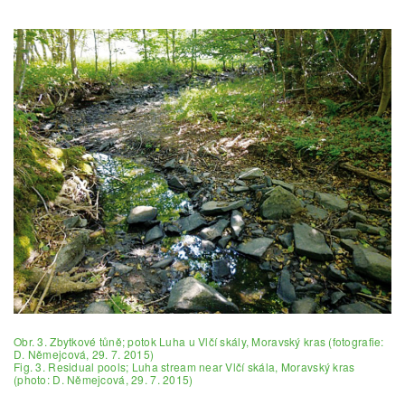
Obr. 3. Zbytkové tůně; potok Luha u Vlčí skály, Moravský kras (fotografie:
D. Němejcová, 29. 7. 2015)
Fig. 3. Residual pools; Luha stream near Vlčí skála, Moravský kras
(photo: D. Němejcová, 29. 7. 2015)