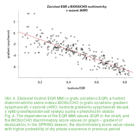
Obr. 4. Závislost hodnot EQR MMI (v grafu označeno EQR) a hodnot
diskriminačního skóre indexu BIOSUCHO (v grafu označeno gradient
vysychavosti) v sezoně JARO; hodnota gradientu vysychavosti stoupá
s vyšší pravděpodobností výskytu sucha v předchozím období
Fig. 4. The dependence of the EQR MMI values (EQR in the chart) and
the BIOSUCHO discriminatory score values (in graph – gradient of
desiccation) in the SPRING season; the discriminatory score value raises
with higher probability of dry phase occurence in previous period