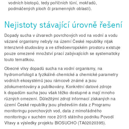
vodních biotopů, tedy poříčních tůní, mokřadů,
podmáčených ploch či pramenných oblastí).
Nejistoty stávající úrovně řešení
Dopady sucha v útvarech povrchových vod na vodní a vodu
vázané organismy nebyly na území České republiky nijak
intenzivně studovány a ve středoevropském prostoru existuje
pouze omezené množství prací zabývajících se systematicky
touto tematikou.
Obecné vlivy dopadů sucha na vodní organismy, na
hydromorfologii a fyzikálně-chemické a chemické parametry
vodních ekosystémů jsou rámcově známé a jsou
zdokumentovány a publikovány. Konkrétní datové zdroje
k dopadům sucha jsou však těžko dostupné a mají mnoho
různých omezení. Důležitými zdroji informací získaných na
území České republiky jsou především data z Programu
monitoringu povrchových vod, data z mimořádného
monitoringu v suchém roce 2015 státního podniku Povodí
Vltavy a výsledky projektu BIOSUCHO (TA02020395).