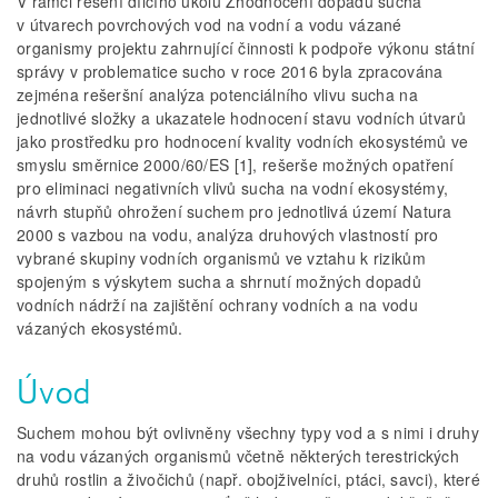
V rámci řešení dílčího úkolu Zhodnocení dopadů sucha
v útvarech povrchových vod na vodní a vodu vázané
organismy projektu zahrnující činnosti k podpoře výkonu státní
správy v problematice sucho v roce 2016 byla zpracována
zejména rešeršní analýza potenciálního vlivu sucha na
jednotlivé složky a ukazatele hodnocení stavu vodních útvarů
jako prostředku pro hodnocení kvality vodních ekosystémů ve
smyslu směrnice 2000/60/ES [1], rešerše možných opatření
pro eliminaci negativních vlivů sucha na vodní ekosystémy,
návrh stupňů ohrožení suchem pro jednotlivá území Natura
2000 s vazbou na vodu, analýza druhových vlastností pro
vybrané skupiny vodních organismů ve vztahu k rizikům
spojeným s výskytem sucha a shrnutí možných dopadů
vodních nádrží na zajištění ochrany vodních a na vodu
vázaných ekosystémů.
Úvod
Suchem mohou být ovlivněny všechny typy vod a s nimi i druhy
na vodu vázaných organismů včetně některých terestrických
druhů rostlin a živočichů (např. obojživelníci, ptáci, savci), které