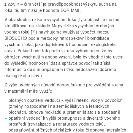
z
obr. 4
– čím větší je pravděpodobnost výskytu sucha na
lokalitě, tím nižší je hodnota EQR MMI.
V oblastech s rizikem vysychání toků (tyto oblasti je možné
identifikovat na základě Mapy rizika vysychání drobných
vodních toků [7]) navrhujeme využívat výpočet indexu
BIOSUCHO podle metodiky retrospektivní bioindikace
vyschnutí toku, jako doplňkové k hodnocení ekologického
stavu. Pokud bude tok podle vzorku vyhodnocen, že byl
ohrožen vyschnutím anebo vyschl, bylo by vhodné toto uvést
do výsledků hodnocení dat a správce povodí tak získá
informaci o dalším případném riziku nedosažení dobrého
ekologického stavu.
Z výše uvedených důvodů doporučujeme pro zvládání sucha
v maximální míře využít:
plošných opatření vedoucí k vyšší retenci vody v povodích
(změny hospodaření na zemědělských a lesnických
plochách, obnova mokřadů a pramenišť atd.) a současně
opatření vedoucí k vyšší prostupnosti a diverzitě vodního
prostředí (revitalizace a renaturace vodních toků,
odstraňování příčných překážek v toku či obnova laterálních