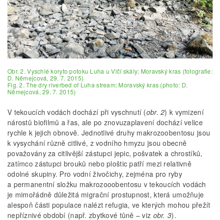
Obr. 2. Vyschlé koryto potoku Luha u Vlčí skály; Moravský kras (fotografie:
D. Němejcová, 29. 7. 2015)
Fig. 2. The dry riverbed of Luha stream; Moravský kras (photo: D.
Němejcová, 29. 7. 2015)
V tekoucích vodách dochází při vyschnutí (
obr. 2
) k vymizení
nárostů biofilmů a řas, ale po znovuzaplavení dochází velice
rychle k jejich obnově. Jednotlivé druhy makrozoobentosu jsou
k vysychání různě citlivé, z vodního hmyzu jsou obecně
považovány za citlivější zástupci jepic, pošvatek a chrostíků,
zatímco zástupci brouků nebo ploštic patří mezi relativně
odolné skupiny. Pro vodní živočichy, zejména pro ryby
a permanentní složku makrozooobentosu v tekoucích vodách
je mimořádně důležitá migrační prostupnost, která umožňuje
alespoň části populace nalézt refugia, ve kterých mohou přežít
nepříznivé období (např. zbytkové tůně – viz
obr. 3
).