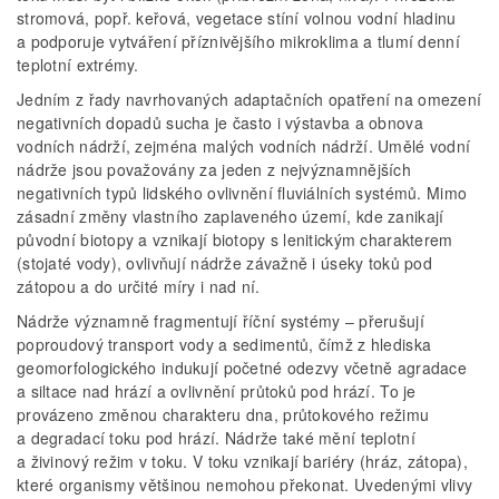
stromová, popř. keřová, vegetace stíní volnou vodní hladinu
a podporuje vytváření příznivějšího mikroklima a tlumí denní
teplotní extrémy.
Jedním z řady navrhovaných adaptačních opatření na omezení
negativních dopadů sucha je často i výstavba a obnova
vodních nádrží, zejména malých vodních nádrží. Umělé vodní
nádrže jsou považovány za jeden z nejvýznamnějších
negativních typů lidského ovlivnění fluviálních systémů. Mimo
zásadní změny vlastního zaplaveného území, kde zanikají
původní biotopy a vznikají biotopy s lenitickým charakterem
(stojaté vody), ovlivňují nádrže závažně i úseky toků pod
zátopou a do určité míry i nad ní.
Nádrže významně fragmentují říční systémy – přerušují
poproudový transport vody a sedimentů, čímž z hlediska
geomorfologického indukují početné odezvy včetně agradace
a siltace nad hrází a ovlivnění průtoků pod hrází. To je
provázeno změnou charakteru dna, průtokového režimu
a degradací toku pod hrází. Nádrže také mění teplotní
a živinový režim v toku. V toku vznikají bariéry (hráz, zátopa),
které organismy většinou nemohou překonat. Uvedenými vlivy