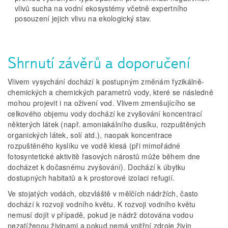
vlivů sucha na vodní ekosystémy včetně expertního
posouzení jejich vlivu na ekologický stav.
Shrnutí závěrů a doporučení
Vlivem vysychání dochází k postupným změnám fyzikálně-
chemických a chemických parametrů vody, které se následně
mohou projevit i na oživení vod. Vlivem zmenšujícího se
celkového objemu vody dochází ke zvyšování koncentrací
některých látek (např. amoniakálního dusíku, rozpuštěných
organických látek, solí atd.), naopak koncentrace
rozpuštěného kyslíku ve vodě klesá (při mimořádné
fotosyntetické aktivitě řasových nárostů může během dne
docházet k dočasnému zvyšování). Dochází k úbytku
dostupných habitatů a k prostorové izolaci refugií.
Ve stojatých vodách, obzvláště v mělčích nádržích, často
dochází k rozvoji vodního květu. K rozvoji vodního květu
nemusí dojít v případě, pokud je nádrž dotována vodou
nezatíženou živinami a pokud nemá vnitřní zdroje živin