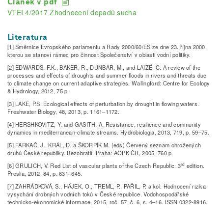
Článek v pdf
VTEI 4/2017 Zhodnocení dopadů sucha
Literatura
[1] Směrnice Evropského parlamentu a Rady 2000/60/ES ze dne 23. října 2000,
kterou se stanoví rámec pro činnost Společenství v oblasti vodní politiky.
[2] EDWARDS, F.K., BAKER, R., DUNBAR, M., and LAIZÉ, C. A review of the
processes and effects of droughts and summer floods in rivers and threats due
to climate change on current adaptive strategies. Wallingford: Centre for Ecology
& Hydrology, 2012, 75 p.
[3] LAKE, P.S. Ecological effects of perturbation by drought in flowing waters.
Freshwater Biology, 48, 2013, p. 1161–1172.
[4] HERSHKOVITZ, Y. and GASITH, A. Resistance, resilience and community
dynamics in mediterranean-climate streams. Hydrobiologia, 2013, 719, p. 59–75.
[5] FARKAČ, J., KRÁL, D. a ŠKORPÍK M. (eds) Červený seznam ohrožených
druhů České republiky. Bezobratlí. Praha: AOPK ČR, 2005, 760 p.
rd
[6] GRULICH, V. Red List of vascular plants of the Czech Republic: 3
edition.
Preslia, 2012, 84, p. 631–645.
[7] ZAHRÁDKOVÁ, S., HÁJEK, O., TREML, P., PAŘIL, P. a kol. Hodnocení rizika
vysychání drobných vodních toků v České republice. Vodohospodářské
technicko-ekonomické informace, 2015, roč. 57, č. 6, s. 4–16. ISSN 0322-8916.