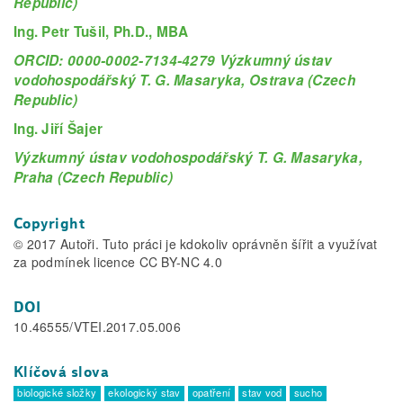
Republic)
Ing. Petr Tušil, Ph.D., MBA
ORCID: 0000-0002-7134-4279 Výzkumný ústav
vodohospodářský T. G. Masaryka, Ostrava (Czech
Republic)
Ing. Jiří Šajer
Výzkumný ústav vodohospodářský T. G. Masaryka,
Praha (Czech Republic)
Copyright
© 2017 Autoři. Tuto práci je kdokoliv oprávněn šířit a využívat
za podmínek licence CC BY-NC 4.0
DOI
10.46555/VTEI.2017.05.006
Klíčová slova
biologické složky
ekologický stav
opatření
stav vod
sucho