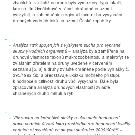
živočichů, k jejichž ochraně byly vymezeny, typů lokalit,
kde se tito živočichové v rámci chráněného území
vyskytují, a zohledněním regionalizace rizika vysychání
drobných vodních toků na území České republiky.
Analýza rizik spojených s výskytem sucha pro vybrané
skupiny vodních organismů –
analýza byla zaměřena na
druhové vlastnosti taxonů makrozoobentosu a makrofyt se
zvláštním zřetelem na druhy uvedené v červeném
seznamu [5, 6] a druhy zvláště chráněné podle vyhlášky č.
395/1992 Sb. a představuje ukázku možného přístupu
k hodnocení citlivosti druhů vůči vysychání. Dále byla
zpracována analýza druhových vlastností zvláště
chráněných druhů mihulí a ryb.
Vliv sucha na jednotlivé složky a ukazatele hodnocení
stavu vodních útvarů jako prostředku pro hodnocení kvality
vodních ekosystémů ve smyslu směrnice 2000/60/ES
–