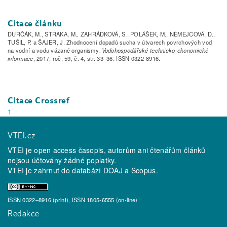
Citace článku
DURČÁK, M., STRAKA, M., ZAHRÁDKOVÁ, S., POLÁŠEK, M., NĚMEJCOVÁ, D.,
TUŠIL, P. a ŠAJER, J. Zhodnocení dopadů sucha v útvarech povrchových vod
na vodní a vodu vázané organismy.
Vodohospodářské technicko-ekonomické
informace
, 2017, roč. 59, č. 4, str. 33–36. ISSN 0322-8916.
Citace Crossref
1
VTEI.cz
VTEI je open access časopis, autorům ani čtenářům článků
nejsou účtovány žádné poplatky.
VTEI je zahrnut do databází
DOAJ
a
Scopus
.
ISSN 0322–8916 (print), ISSN 1805-6555 (on-line)
Redakce