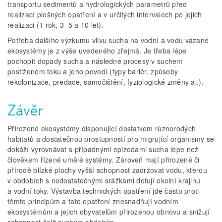
transportu sedimentů a hydrologických parametrů před
realizací plošných opatření a v určitých intervalech po jejich
realizaci (1 rok, 3–5 a 10 let).
Potřeba dalšího výzkumu vlivu sucha na vodní a vodu vázané
ekosystémy je z výše uvedeného zřejmá. Je třeba lépe
pochopit dopady sucha a následné procesy v suchem
postiženém toku a jeho povodí (typy bariér, způsoby
rekolonizace, predace, samočištění, fyziologické změny aj.).
Závěr
Přirozené ekosystémy disponující dostatkem různorodých
habitatů a dostatečnou prostupností pro migrující organismy se
dokáží vyrovnávat s případnými epizodami sucha lépe než
člověkem řízené umělé systémy. Zároveň mají přirozené či
přírodě blízké plochy vyšší schopnost zadržovat vodu, kterou
v obdobích s nedostatečnými srážkami dotují okolní krajinu
a vodní toky. Výstavba technických opatření jde často proti
těmto principům a tato opatření znesnadňují vodním
ekosystémům a jejich obyvatelům přirozenou obnovu a snižují