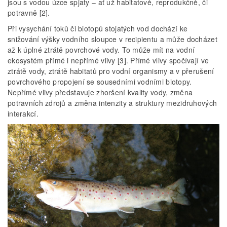
jsou s vodou úzce spjaty – ať už habitatově, reprodukčně, či
potravně [2].
Při vysychání toků či biotopů stojatých vod dochází ke
snižování výšky vodního sloupce v recipientu a může docházet
až k úplné ztrátě povrchové vody. To může mít na vodní
ekosystém přímé i nepřímé vlivy [3]. Přímé vlivy spočívají ve
ztrátě vody, ztrátě habitatů pro vodní organismy a v přerušení
povrchového propojení se sousedními vodními biotopy.
Nepřímé vlivy představuje zhoršení kvality vody, změna
potravních zdrojů a změna intenzity a struktury mezidruhových
interakcí.