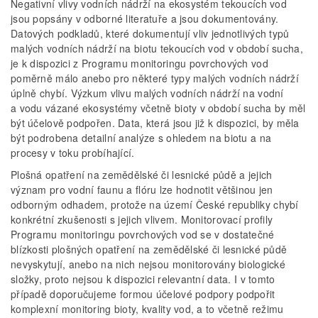
Negativní vlivy vodních nádrží na ekosystém tekoucích vod
jsou popsány v odborné literatuře a jsou dokumentovány.
Datových podkladů, které dokumentují vliv jednotlivých typů
malých vodních nádrží na biotu tekoucích vod v období sucha,
je k dispozici z Programu monitoringu povrchových vod
poměrně málo anebo pro některé typy malých vodních nádrží
úplně chybí. Výzkum vlivu malých vodních nádrží na vodní
a vodu vázané ekosystémy včetně bioty v období sucha by měl
být účelově podpořen. Data, která jsou již k dispozici, by měla
být podrobena detailní analýze s ohledem na biotu a na
procesy v toku probíhající.
Plošná opatření na zemědělské či lesnické půdě a jejich
význam pro vodní faunu a flóru lze hodnotit většinou jen
odborným odhadem, protože na území České republiky chybí
konkrétní zkušenosti s jejich vlivem. Monitorovací profily
Programu monitoringu povrchových vod se v dostatečné
blízkosti plošných opatření na zemědělské či lesnické půdě
nevyskytují, anebo na nich nejsou monitorovány biologické
složky, proto nejsou k dispozici relevantní data. I v tomto
případě doporučujeme formou účelové podpory podpořit
komplexní monitoring bioty, kvality vod, a to včetně režimu