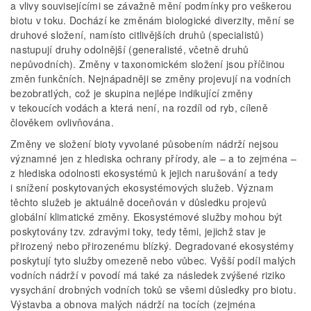
a vlivy souvisejícími se závažně mění podmínky pro veškerou
biotu v toku. Dochází ke změnám biologické diverzity, mění se
druhové složení, namísto citlivějších druhů (specialistů)
nastupují druhy odolnější (generalisté, včetně druhů
nepůvodních). Změny v taxonomickém složení jsou příčinou
změn funkčních. Nejnápadněji se změny projevují na vodních
bezobratlých, což je skupina nejlépe indikující změny
v tekoucích vodách a která není, na rozdíl od ryb, cíleně
člověkem ovlivňována.
Změny ve složení bioty vyvolané působením nádrží nejsou
významné jen z hlediska ochrany přírody, ale – a to zejména –
z hlediska odolnosti ekosystémů k jejich narušování a tedy
i snížení poskytovaných ekosystémových služeb. Význam
těchto služeb je aktuálně doceňován v důsledku projevů
globální klimatické změny. Ekosystémové služby mohou být
poskytovány tzv. zdravými toky, tedy těmi, jejichž stav je
přirozený nebo přirozenému blízký. Degradované ekosystémy
poskytují tyto služby omezeně nebo vůbec. Vyšší podíl malých
vodních nádrží v povodí má také za následek zvýšené riziko
vysychání drobných vodních toků se všemi důsledky pro biotu.
Výstavba a obnova malých nádrží na tocích (zejména