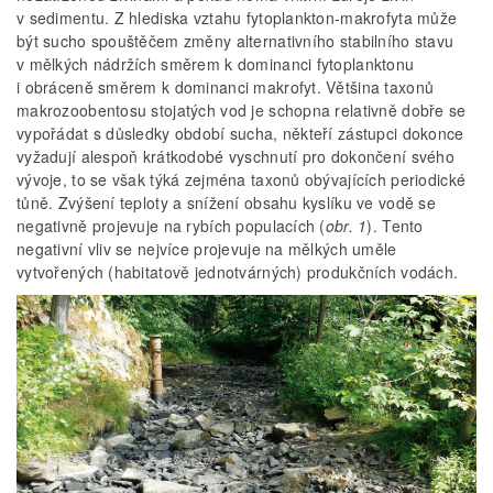
v sedimentu. Z hlediska vztahu fytoplankton-makrofyta může
být sucho spouštěčem změny alternativního stabilního stavu
v mělkých nádržích směrem k dominanci fytoplanktonu
i obráceně směrem k dominanci makrofyt. Většina taxonů
makrozoobentosu stojatých vod je schopna relativně dobře se
vypořádat s důsledky období sucha, někteří zástupci dokonce
vyžadují alespoň krátkodobé vyschnutí pro dokončení svého
vývoje, to se však týká zejména taxonů obývajících periodické
tůně. Zvýšení teploty a snížení obsahu kyslíku ve vodě se
negativně projevuje na rybích populacích (
obr. 1
). Tento
negativní vliv se nejvíce projevuje na mělkých uměle
vytvořených (habitatově jednotvárných) produkčních vodách.