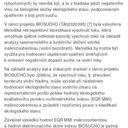
rybochovných) by neměla být, a to z hlediska jejich negativního
vlivu na biologické složky ekologického stavu, podporovaným
opatřením v boji proti suchu.
V rámci projektu BIOSUCHO (TA02020395) [7] byla vytvořena
Metodika retrospektivní bioindikace vyschnutí toku, která
umožňuje zpětně indikovat epizody vyschnutí toků na základě
analýzy taxonomického a funkčního složení vzorků
makrozoobentosu (vodní bezobratlí). Metodika by mohla být
využita pro hodnocení úspěšnosti opatření směřujících
k omezení negativních dopadů sucha na vodní toky.
Na základě analýzy dat a získaných znalostí v rámci projektu
BIOSUCHO bylo zjištěno, že vyschnutí toku, tj. přerušení
kontinuity vodní hladiny, může vyvolat při následném
hodnocení ekologického stavu vodního útvaru na
reprezentativním profilu pokles hodnoty ekologického
kvalitativního poměru multimetrického indexu (EQR MMI)
makrozoobentosu a způsobit i nepříznivý posun v klasifikaci
ekologického stavu.
Závislost výsledků hodnot EQR MMI makrozoobentosu
a hodnot diskriminačního skóre indexu BIOSUCHO je patrná