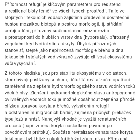
Přítomnost refugií je klíčovým parametrem pro resistenci
a resilienci bioty téměř ve všech typech prostředí. Ta je ve
stojatých i tekoucích vodách zajištěna především dostatečně
hustou mozaikou biotopů a pestrou morfologií, tj. střídání
peřejí a tůní, přirozený sedimentačně-erozní režim
s prostupností do hlubších vrstev dna (hyporeálu), přirozený
vegetační kryt tvořící stín a úkryty. Úbytek přirozených
stanovišť, stejně jako nepřirozená morfologie břehů a dna
tekoucích i stojatých vod výrazně zvyšuje citlivost ekosystému
vůči vysychání.
Z tohoto hlediska jsou pro stabilitu ekosystému v oblastech,
které bývají postiženy suchem, důležitá revitalizační opatření
zaměřená na zlepšení hydromorfologického stavu vodních toků
včetně nivy. Zlepšení hydromorfologického stavu antropogenně
ovlivněných vodních toků je možné dosáhnout zejména přírodě
blízkou úpravou koryta a břehů, vytvářením refugií
a odstraněním migračních bariér, zejména příčných překážek
typu jezů a hrází. Nanejvýš vhodné je využití renaturačních
procesů (např. změna koryta následkem povodní po
povodňovém průtoku). Součástí revitalizace/renaturace koryta
toků musí být i blízké okolí (příbřežní zóna, niva). Přirozená