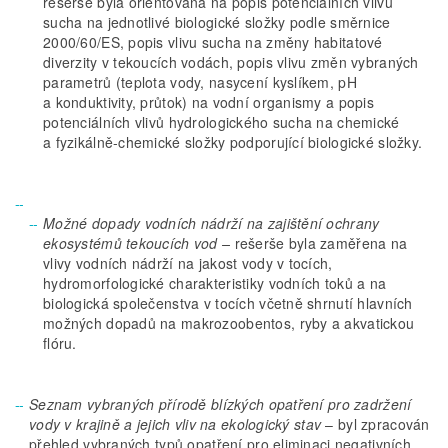
rešerše byla orientována na popis potenciálních vlivů
sucha na jednotlivé biologické složky podle směrnice
2000/60/ES, popis vlivu sucha na změny habitatové
diverzity v tekoucích vodách, popis vlivu změn vybraných
parametrů (teplota vody, nasycení kyslíkem, pH
a konduktivity, průtok) na vodní organismy a popis
potenciálních vlivů hydrologického sucha na chemické
a fyzikálně-chemické složky podporující biologické složky.
Možné dopady vodních nádrží na zajištění ochrany
ekosystémů tekoucích vod –
rešerše byla zaměřena na
vlivy vodních nádrží na jakost vody v tocích,
hydromorfologické charakteristiky vodních toků a na
biologická společenstva v tocích včetně shrnutí hlavních
možných dopadů na makrozoobentos, ryby a akvatickou
flóru.
Seznam vybraných přírodě blízkých opatření pro zadržení
vody v krajině a jejich vliv na ekologický stav
– byl zpracován
přehled vybraných typů opatření pro eliminaci negativních