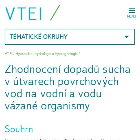
VTEI
MENU
TÉMATICKÉ OKRUHY
VTEI
/
Hydraulika, hydrologie a hydrogeologie
/
Zhodnocení dopadů sucha
v útvarech povrchových
vod na vodní a vodu
vázané organismy
Souhrn