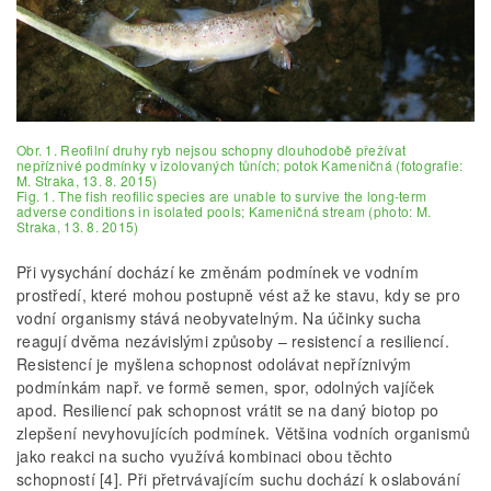
Obr. 1. Reofilní druhy ryb nejsou schopny dlouhodobě přežívat
nepříznivé podmínky v izolovaných tůních; potok Kameničná (fotografie:
M. Straka, 13. 8. 2015)
Fig. 1. The fish reofilic species are unable to survive the long-term
adverse conditions in isolated pools; Kameničná stream (photo: M.
Straka, 13. 8. 2015)
Při vysychání dochází ke změnám podmínek ve vodním
prostředí, které mohou postupně vést až ke stavu, kdy se pro
vodní organismy stává neobyvatelným. Na účinky sucha
reagují dvěma nezávislými způsoby – resistencí a resiliencí.
Resistencí je myšlena schopnost odolávat nepříznivým
podmínkám např. ve formě semen, spor, odolných vajíček
apod. Resiliencí pak schopnost vrátit se na daný biotop po
zlepšení nevyhovujících podmínek. Většina vodních organismů
jako reakci na sucho využívá kombinaci obou těchto
schopností [4]. Při přetrvávajícím suchu dochází k oslabování