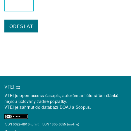
VTEI.cz
VTEI je open access časopis, autorům ani čtenářům článků
nejsou účtovány žádné poplatky.
VTEI je zahrnut do databází
DOAJ
a
Scopus
.
ISSN 0322–8916 (print), ISSN 1805-6555 (on-line)