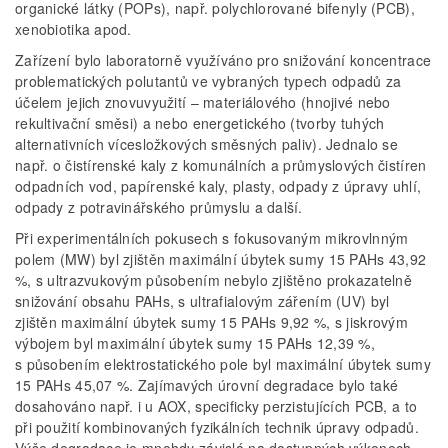
organické látky (POPs), např. polychlorované bifenyly (PCB),
xenobiotika apod.
Zařízení bylo laboratorně využíváno pro snižování koncentrace
problematických polutantů ve vybraných typech odpadů za
účelem jejich znovuvyužití – materiálového (hnojivé nebo
rekultivační směsi) a nebo energetického (tvorby tuhých
alternativních vícesložkových směsných paliv). Jednalo se
např. o čistírenské kaly z komunálních a průmyslových čis­tíren
odpadních vod, papírenské kaly, plasty, odpady z úpravy uhlí,
odpady z potravinářského průmyslu a další.
Při experimentálních pokusech s fokusovaným mikrovlnným
polem (MW) byl zjištěn maximální úbytek sumy 15 PAHs 43,92
%, s ultrazvukovým působením nebylo zjištěno prokazatelně
snižování obsahu PAHs, s ultrafialovým zářením (UV) byl
zjištěn maximální úbytek sumy 15 PAHs 9,92 %, s jiskrovým
výbojem byl maximální úbytek sumy 15 PAHs 12,39 %,
s působením elektrostatického pole byl maximální úbytek sumy
15 PAHs 45,07 %. Zajímavých úrovní degradace bylo také
dosahováno např. i u AOX, specificky perzistujících PCB, a to
při použití kombinovaných fyzikálních technik úpravy odpadů.