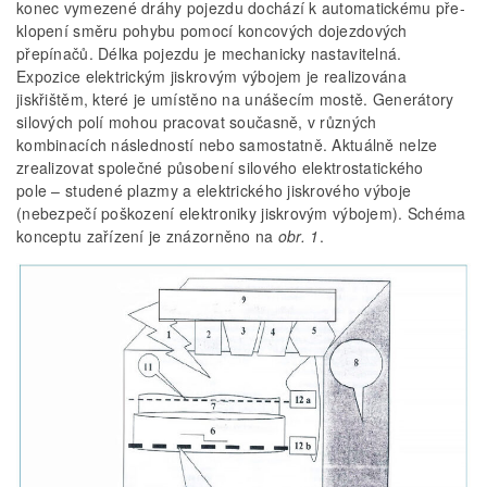
konec vymezené dráhy pojezdu dochází k automatickému pře­
klopení směru pohybu pomocí koncových dojezdových
přepínačů. Délka pojezdu je mechanicky nasta­vitelná.
Expozice elektrickým jiskrovým výbojem je realizována
jiskřištěm, které je umístěno na unášecím mostě. Generátory
silových polí mohou pracovat součas­ně, v různých
kombinacích následností nebo samostatně. Aktuálně nelze
zrealizovat společné působení silového elektrostatického
pole – studené plazmy a elektrického jiskrového výboje
(nebezpečí poškození elektroniky jiskrovým výbojem). Schéma
konceptu zařízení je znázorněno na
obr. 1
.