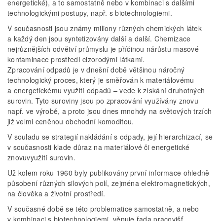
energetické), a to samostatně nebo v kombinaci s dalšími
technologickými postupy, např. s biotechnologiemi.
V současnosti jsou známy miliony různých chemických látek
a každý den jsou syntetizovány další a další. Chemizace
nejrůznějších odvětví průmyslu je příčinou nárůstu masové
kontaminace prostředí cizorodými látkami.
Zpracování odpadů je v dnešní době většinou náročný
technologický proces, který je směřován k materiálovému
a energetickému využití odpadů – vede k získání druhotných
surovin. Tyto suroviny jsou po zpracování využívány znovu
např. ve výrobě, a proto jsou dnes mnohdy na světových trzích
již velmi ceněnou obchodní komoditou.
V souladu se strategií nakládání s odpady, její hierarchizací, se
v současnosti klade důraz na materiálové či energetické
znovuvyužití surovin.
Už kolem roku 1960 byly publikovány první informace ohledně
působení různých silových polí, zejména elektromagnetických,
na člověka a životní prostředí.
V současné době se této problematice samostatně, a nebo
v kombinaci s biotechnologiemi, věnuje řada pracovišť,