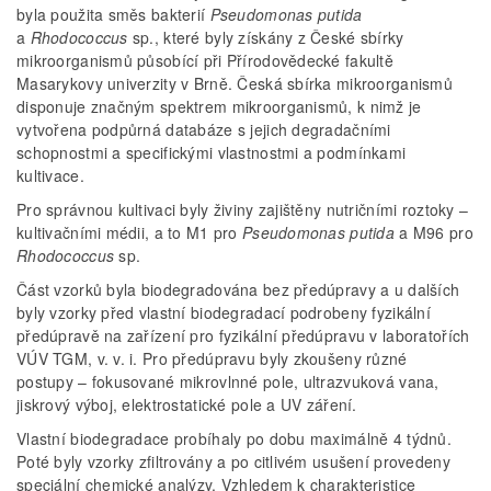
byla použita směs bakterií
Pseudomonas putida
a
Rhodococcus
sp., které byly získány z České sbírky
mikroorganismů působící při Přírodovědecké fakultě
Masarykovy univerzity v Brně. Česká sbírka mikroorganismů
disponuje značným spektrem mikroorganismů, k nimž je
vytvořena podpůrná databáze s jejich degradačními
schopnostmi a specifickými vlastnostmi a podmínkami
kultivace.
Pro správnou kultivaci byly živiny zajištěny nutričními roztoky –
kultivačními médii, a to M1 pro
Pseudomonas putida
a M96 pro
Rhodococcus
sp.
Část vzorků byla biodegradována bez předúpravy a u dalších
byly vzorky před vlastní biodegradací podrobeny fyzikální
předúpravě na zařízení pro fyzikální předúpravu v laboratořích
VÚV TGM, v. v. i. Pro předúpravu byly zkoušeny různé
postupy – fokusované mikrovlnné pole, ultrazvuková vana,
jiskrový výboj, elektrostatické pole a UV záření.
Vlastní biodegradace probíhaly po dobu maximálně 4 týdnů.
Poté byly vzorky zfiltrovány a po citlivém usušení provedeny
speciální chemické analýzy. Vzhledem k charakteristice