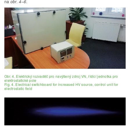
na
obr. 4–6
.
Obr. 4. Elektrický rozvaděč pro navýšený zdroj VN, řídicí jednotka pro
elektrostatické pole
Fig. 4. Electrical switchboard for increased HV source, control unit for
electrostatic field