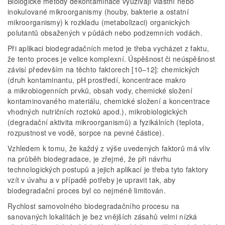
Biologické metody dekontaminace využívají vlastní nebo
inokulované mikroorganismy (houby, bakterie a ostatní
mikroorganismy) k rozkladu (metabolizaci) organických
polutantů obsažených v půdách nebo podzemních vodách.
Při aplikaci biodegradačních metod je třeba vycházet z faktu,
že tento proces je velice komplexní. Úspěšnost či neúspěšnost
závisí především na těchto faktorech [10–12]: chemických
(druh kontaminantu, pH prostředí, koncentrace makro
a mikrobiogenních prvků, obsah vody, chemické složení
kontaminovaného materiálu, chemické složení a koncentrace
vhodných nutričních roztoků apod.), mikrobiologických
(degradační aktivita mikroorganismů) a fyzikálních (teplota,
rozpustnost ve vodě, sorpce na pevné částice).
Vzhledem k tomu, že každý z výše uvedených faktorů má vliv
na průběh biodegradace, je zřejmé, že při návrhu
technologických postupů a jejich aplikací je třeba tyto faktory
vzít v úvahu a v případě potřeby je upravit tak, aby
biodegradační proces byl co nejméně limitován.
Rychlost samovolného biodegradačního procesu na
sanovaných lokalitách je bez vnějších zásahů velmi nízká