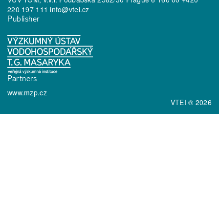
220 197 111
info@vtei.cz
Publisher
Partners
www.mzp.cz
VTEI ® 2026