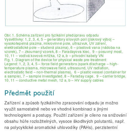
Obr. 1. Schéma zařízení pro fyzikální předúpravu odpadu
Vysvětlivky: 1, 2, 3, 4, 5 – generátory silových polí (jiskrový výboj –
vysokotepelná plazma, mikrovlnné pole, ultrazvuk, UV záření,
elektrostatické pole – studená plazma), 6 – plastová vana (nádoba na
vzorek), 7 – zkoumaný vzorek, 8 – Faradayova klec, 9 – posuvný most,
10, 11 – vodivá kovová mřížka, 12 a, b – přívodní kabely VN
Fig. 1. Diagram of the device for physical waste pre-treatment
Legend: 1, 2, 3, 4, 5 – force field generators (spark discharge – high-
temperature plasma, microwave field, ultrasound, UV radiation,
electrostatic field – non-thermal plasma), 6 – plastic vessel (container for
a sample), 7 – sample investigated, 8 – Faraday cage, 9 – carrier bridge,
10, 11 – conductive metal mesh, 12 a, b – HV supply cables
Předmět použití
Zařízení a způsob fyzikálního zpracování odpadu je možno
využít samostatně nebo ve vhodné kombinaci s jinými
technologiemi a postupy. Použití zařízení je cíleno na snižování
obsahu hůře rozložitelných, vysoce škodlivých polutantů, např.
na polycyklické aromatické uhlovodíky (PAHs), perzistentní