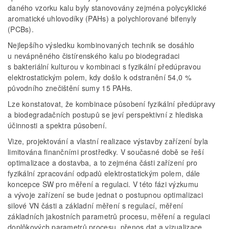
daného vzorku kalu byly stanovovány zejména polycyklické
aromatické uhlovodíky (PAHs) a polychlorované bifenyly
(PCBs).
Nejlepšího výsledku kombinovaných technik se dosáhlo
u nevápněného čistírenského kalu po biodegradaci
s bakteriální kulturou v kombinaci s fyzikální předúpravou
elektrostatickým polem, kdy došlo k odstranění 54,0 %
původního znečištění sumy 15 PAHs.
Lze konstatovat, že kombinace působení fyzikální předúpravy
a biodegradačních postupů se jeví perspektivní z hlediska
účinnosti a spektra působení.
Vize, projektování a vlastní realizace výstavby zařízení byla
limitována finančními prostředky. V současné době se řeší
optimalizace a dostavba, a to zejména části zařízení pro
fyzikální zpracování odpadů elektrostatickým polem, dále
koncepce SW pro měření a regulaci. V této fázi výzkumu
a vývoje zařízení se bude jednat o postupnou optimalizaci
silové VN části a základní měření s regulací, měření
základních jakostních parametrů procesu, měření a regulaci
doplňkových parametrů procesu, přenos dat a vizualizace.