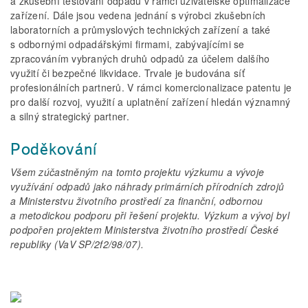
a zkušební testování odpadů v rámci uživatelské optimalizace
zařízení. Dále jsou vedena jednání s výrobci zkušebních
laboratorních a průmyslových technických zařízení a také
s odbornými odpadářskými firmami, zabývajícími se
zpracováním vybraných druhů odpadů za účelem dalšího
využití či bezpečné likvidace. Trvale je budována síť
profesionálních partnerů. V rámci komercionalizace patentu je
pro další rozvoj, využití a uplatnění zařízení hledán významný
a silný strategický partner.
Poděkování
Všem zúčastněným na tomto projektu výzkumu a vývoje
využívání odpadů jako náhrady primárních přírodních zdrojů
a Ministerstvu životního prostředí za finanční, odbornou
a metodickou podporu při řešení projektu. Výzkum a vývoj byl
podpořen projektem Ministerstva životního prostředí České
republiky (VaV SP/2f2/98/07).