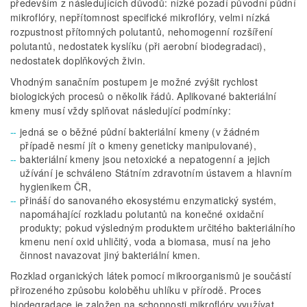
především z následujících důvodů: nízké pozadí původní půdní
mikroflóry, nepřítomnost specifické mikroflóry, velmi nízká
rozpustnost přítomných polutantů, nehomogenní rozšíření
polutantů, nedostatek kyslíku (při aerobní biodegradaci),
nedostatek doplňkových živin.
Vhodným sanačním postupem je možné zvýšit rychlost
biologických procesů o několik řádů. Aplikované bakteriální
kmeny musí vždy splňovat následující podmínky:
jedná se o běžné půdní bakteriální kmeny (v žádném
případě nesmí jít o kmeny geneticky manipulované),
bakteriální kmeny jsou netoxické a nepatogenní a jejich
užívání je schváleno Státním zdravotním ústavem a hlavním
hygienikem ČR,
přináší do sanovaného ekosystému enzymatický systém,
napomáhající rozkladu polutantů na konečné oxidační
produkty; pokud výsledným produktem určitého bakteriálního
kmenu není oxid uhličitý, voda a biomasa, musí na jeho
činnost navazovat jiný bakteriální kmen.
Rozklad organických látek pomocí mikroorganismů je součástí
přirozeného způsobu koloběhu uhlíku v přírodě. Proces
biodegradace je založen na schopnosti mikroflóry využívat