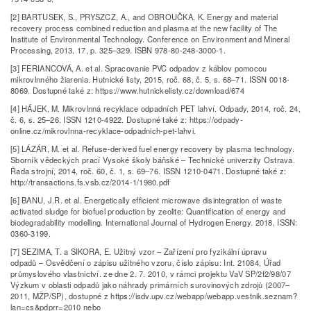
[2] BARTUSEK, S., PRYSZCZ, A., and OBROUČKA, K. Energy and material
recovery process combined reduction and plasma at the new facility of The
Institute of Environmental Technology. Conference on Environment and Mineral
Processing, 2013, 17, p. 325–329. ISBN 978-80-248-3000-1.
[3] FERIANCOVÁ, A. et al. Spracovanie PVC odpadov z káblov pomocou
mikrovlnného žiarenia. Hutnické listy, 2015, roč. 68, č. 5, s. 68–71. ISSN 0018-
8069. Dostupné také z: https://www.hutnickelisty.cz/download/674
[4] HÁJEK, M. Mikrovlnná recyklace odpadních PET lahví. Odpady, 2014, roč. 24,
č. 6, s. 25–26. ISSN 1210-4922. Dostupné také z: https://odpady-
online.cz/mikrovlnna-recyklace-odpadnich-pet-lahvi.
[5] LÁZÁR, M. et al. Refuse-derived fuel energy recovery by plasma technology.
Sborník vědeckých prací Vysoké školy báňské – Technické univerzity Ostrava.
Řada strojní, 2014, roč. 60, č. 1, s. 69–76. ISSN 1210-0471. Dostupné také z:
http://transactions.fs.vsb.cz/2014-1/1980.pdf
[6] BANU, J.R. et al. Energetically efficient microwave disintegration of waste
activated sludge for biofuel production by zeolite: Quantification of energy and
biodegradability modelling. International Journal of Hydrogen Energy. 2018, ISSN:
0360-3199.
[7] SEZIMA, T. a SIKORA, E. Užitný vzor – Zařízení pro fyzikální úpravu
odpadů – Osvědčení o zápisu užitného vzoru, číslo zápisu: Int. 21084, Úřad
průmyslového vlastnictví. ze dne 2. 7. 2010, v rámci projektu VaV SP/2f2/98/07
Výzkum v oblasti odpadů jako náhrady primárních surovinových zdrojů (2007–
2011, MŽP/SP), dostupné z https://isdv.upv.cz/webapp/webapp.vestnik.seznam?
lan=cs&pdprr=2010 nebo