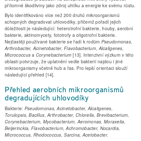
přítomné škodliviny jako zdroj uhlíku a energie ke svému růstu.
Bylo identifikováno více než 200 druhů mikroorganismů
schopných degradovat uhlovodíky, přičemž pořadí jejich
důležitosti je následující: heterotrofní bakterie, houby, aerobní
bakterie, aktinomycety, fototrofy a oligotrofní bakterie.
Nejčastěji používané bakterie se řadí k rodům
Pseudomonas,
Arthrobacter, Acinetobacter, Flavobacterium, Alcaligenes,
Micrococcus
a
Corynebacterium
[13]. Intenzivní výzkum v této
oblasti potvrzuje, že uplatnění vedle bakterií najdou i jiné
mikroorganismy včetně hub a řas. Pro lepší orientaci slouží
následující přehled [14].
Přehled aerobních mikroorganismů
degradujících uhlovodíky
Bakterie:
Pseudomonas, Acinetobacter, Alcaligenes,
Torulopsis, Bacillus, Arthrobacter, Chlorella, Brevibacterium,
Corynebacterium, Mycobacterium, Aeromonas, Moraxelia,
Beijerinckia, Flavobacterium, Achromobacter, Nocardia,
Micrococcus, Rhodococcus, Sarcina, Acetobacter.