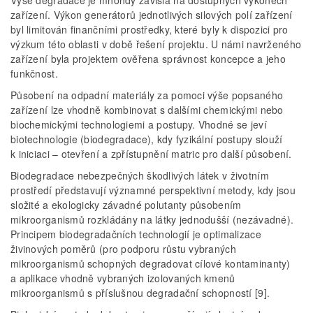
Výše degradace je mnohdy závislá na dostupných výkonech
zařízení. Výkon generátorů jednotlivých silových polí zařízení
byl limitován finančními prostředky, které byly k dispozici pro
výzkum této oblasti v době řešení projektu. U námi navrženého
zařízení byla projektem ověřena správnost koncepce a jeho
funkčnost.
Působení na odpadní materiály za pomoci výše popsaného
zařízení lze vhodně kombinovat s dalšími chemickými nebo
biochemickými technologiemi a postupy. Vhodné se jeví
biotechnologie (biodegradace), kdy fyzikální postupy slouží
k iniciaci – otevření a zpřístupnění matric pro další působení.
Biodegradace nebezpečných škodlivých látek v životním
prostředí představují významné perspektivní metody, kdy jsou
složité a ekologicky závadné polutanty působením
mikroorganismů rozkládány na látky jednodušší (nezávadné).
Principem biodegradačních technologií je optimalizace
živinových poměrů (pro podporu růstu vybraných
mikroorganismů schopných degradovat cílové kontaminanty)
a aplikace vhodně vybraných izolovaných kmenů
mikroorganismů s příslušnou degradační schopností [9].