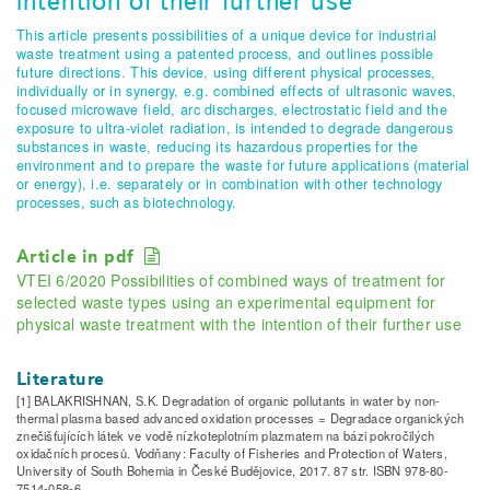
intention of their further use
This article presents possibilities of a unique device for industrial
waste treatment using a patented process, and outlines possible
future directions. This device, using different physical processes,
individually or in synergy, e.g. combined effects of ultrasonic waves,
focused microwave field, arc discharges, electrostatic field and the
exposure to ultra-violet radiation, is intended to degrade dangerous
substances in waste, reducing its hazardous properties for the
environment and to prepare the waste for future applications (material
or energy), i.e. separately or in combination with other technology
processes, such as biotechnology.
Article in pdf
VTEI 6/2020 Possibilities of combined ways of treatment for
selected waste types using an experimental equipment for
physical waste treatment with the intention of their further use
Literature
[1] BALAKRISHNAN, S.K. Degradation of organic pollutants in water by non-
thermal plasma based advanced oxidation processes = Degradace organických
znečišťujících látek ve vodě nízkoteplotním plazmatem na bázi pokročilých
oxidačních procesů. Vodňany: Faculty of Fisheries and Protection of Waters,
University of South Bohemia in České Budějovice, 2017. 87 str. ISBN 978-80-
7514-058-6.