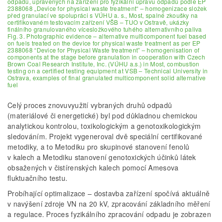
odpadů, upravených na zařízení pro fyzikální úpravu odpadů podle EP
2388068 „Device for physical waste treatment“ – homogenizace složek
před granulací ve spolupráci s VÚHU a. s., Most, spalné zkoušky na
certifikovaném testovacím zařízení VŠB – TUO v Ostravě, ukázky
finálního granulovaného vícesložkového tuhého alternativního paliva
Fig. 3. Photographic evidence – alternative multicomponent fuel based
on fuels treated on the device for physical waste treatment as per EP
2388068 “Device for Physical Waste treatment” – homogenisation of
components at the stage before granulation in cooperation with Czech
Brown Coal Research Institute, Inc. (VÚHU a.s.) in Most, combustion
testing on a certified testing equipment at VSB – Technical University in
Ostrava, examples of final granulated multicomponent solid alternative
fuel
Celý proces znovuvyužití vybraných druhů odpadů
(materiálové či energetické) byl pod důkladnou chemickou
analytickou kontrolou, toxikologickým a genotoxikologickým
sledováním. Projekt vygeneroval dvě speciální certifikované
metodiky, a to Metodiku pro skupinové stanovení fenolů
v kalech a Metodiku stanovení genotoxických účinků látek
obsažených v čistírenských kalech pomocí Amesova
fluktuačního testu.
Probíhající optimalizace – dostavba zařízení spočívá aktuálně
v navýšení zdroje VN na 20 kV, zpracování základního měření
a regulace. Proces fyzikálního zpracování odpadu je zobrazen