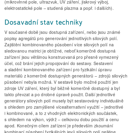
(mikrovlnné pole, ultrazvuk, UV záření, jiskrový výboj,
elektrostatické pole – studená plazma a popř. i dalších).
Dosavadní stav techniky
V současné době jsou dostupná zařízení, nebo jsou známé
popisy agre­gátů pro generování jednotlivých silových polí.
Zajištění kombinovaného působení více silových polí na
sledovanou matrici je obtížné, neboť komerčně dostupná
zařízení jsou většinou konstruovaná pro přesně vy­mezený
účel, což brání jejich propojování do sestavy. Sestavení
a sladění kombinovaného zařízení pro fyzikální úpravu
materiálů z komerčně dostupných generátorů – zdrojů silových
působení nebyla možná. V sestavě bylo možné použití jen
zdroje UV záření, který byl běžně komerčně dostupný a byl
takto převzat a po drobné úpravě použit. Další jednotlivé
generátory silových polí musely být sestavovány individuálně
s ohledem pro zamýšlené více­alternativní využití – jednotlivé
i kombinované, a to z vhodných elektronických součástek,
s ohledem na výkon, výdrž – celkovou dobu použití a cenu
apod. Konečným cílem zařízení je především zkoumání
kombinací působení fyzikálních jevů silových polí nejlépe