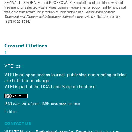
SEZIMA, T., SIKORA, E., and KUČEROVÁ, R. Possibilities of combined ways of
treatment for selected waste types using an experimental equipment for physical
waste treatment with the intention of their further use.
Water Management
Technical and Economical Information Journal
, 2020, vol. 62, No. 6, p. 28–32.
ISSN 0322-8916.
Crossref Citations
1
VTEI.cz
VTEI is an open access journal, publishing and reading articles
are both free of charge.
VTEI is part of the
DOAJ
and
Scopus
database.
ISSN 0322–8916 (print), ISSN 1805-6555 (on-line)
Editor
CONTACT US
VÚV TGM, v.v.i. Podbabská 2582/30 Prague 6 160 00 +420