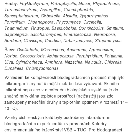
Houby:
Phyktochytrum, Phizophlyctis, Mucor, Phytophthora,
Thraustochytrum, Aspergillus, Cunninghariela,
Syncephalastrum, Girbeltella, Absidia, Zygorrhynchus,
Penicillium, Choanephora, Phycomyces, Circinella,
Thamnidium, Rhizopus, Basidiobolus, Conidiobolus, Smittium,
Saproiegnia, Saccharomyces, Emericellopsis, Neuropora,
Sordana, Claviceps, Candida, Debaryomyces, Streptomyces.
Řasy:
Oscillatoria, Microcoleus, Anabaena, Agmenellum,
Nortoc, Coccochloris, Aphanocapsa, Porphyridium, Petalonia,
Ulva, Cylindrotheca, Amphora, Nitzschia, Navidula, Chlorella,
Dunaliella, Chlamydomonas.
Vzhledem ke komplexnosti biodegradačních procesů mají tyto
mikroorganismy nejrůznější metabolické vybavení. Skladba
mikrobní populace v otevřeném biologickém systému je do
značné míry dána teplotou prostředí (nejčastěji jsou zde
zastoupeny mesofilní druhy s teplotním optimem v rozmezí 14–
40 °C).
Vzorky čistírenských kalů byly podrobeny laboratorním
biodegradačním experimentům v prostorách Katedry
environmentálního inženýrství VŠB – TUO. Pro biodegradaci