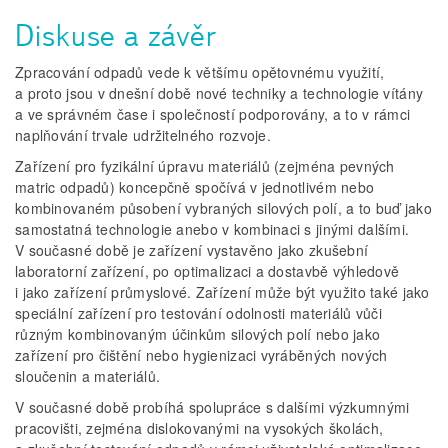
Diskuse a závěr
Zpracování odpadů vede k většímu opětovnému využití,
a proto jsou v dnešní době nové techniky a technologie vítány
a ve správném čase i společností podporovány, a to v rámci
naplňování trvale udržitelného rozvoje.
Zařízení pro fyzikální úpravu materiálů (zejména pevných
matric odpadů) koncepčně spočívá v jednotlivém nebo
kombinovaném působení vybraných silových polí, a to buď jako
samostatná technologie anebo v kombinaci s jinými dalšími.
V současné době je zařízení vystavěno jako zkušební
laboratorní zařízení, po optimalizaci a dostavbě výhledově
i jako zařízení průmyslové. Zařízení může být využito také jako
speciální zařízení pro testování odolnosti materiálů vůči
různým kombinovaným účinkům silových polí nebo jako
zařízení pro čištění nebo hygienizaci vyráběných nových
sloučenin a materiálů.
V současné době probíhá spolupráce s dalšími výzkumnými
pracovišti, zejména dislokovanými na vysokých školách,