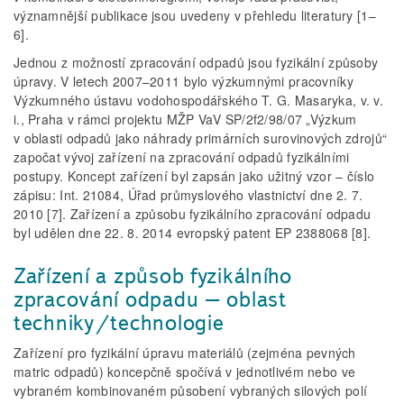
významnější publikace jsou uvedeny v přehledu literatury [1–
6].
Jednou z možností zpracování odpadů jsou fyzikální způsoby
úpravy. V letech 2007–2011 bylo výzkumnými pracovníky
Výzkumného ústavu vodohospodářského T. G. Masaryka, v. v.
i., Praha v rámci projektu MŽP VaV SP/2f2/98/07 „Výzkum
v oblasti odpadů jako náhrady primárních surovinových zdrojů“
započat vývoj zařízení na zpracování odpadů fyzikálními
postupy. Koncept zařízení byl zapsán jako užitný vzor – číslo
zápisu: Int. 21084, Úřad průmyslového vlastnictví dne 2. 7.
2010 [7]. Zařízení a způsobu fyzikálního zpracování odpadu
byl udělen dne 22. 8. 2014 evropský patent EP 2388068 [8].
Zařízení a způsob fyzikálního
zpracování odpadu – oblast
techniky/technologie
Zařízení pro fyzikální úpravu materiálů (zejména pevných
matric odpa­dů) koncepčně spočívá v jednotlivém nebo ve
vybraném kombinovaném působení vybraných silových polí