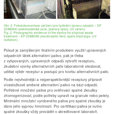
Obr. 2. Fotodokumentace zařízení pro fyzikální úpravu odpadů – EP
2388068 (elektrostatické pole, jiskrový výboj, UV záření)
Fig. 2. Photographic evidence of the device for physical waste
treatment – EP 2388068 (electrostatic field, spark discharge, UV
radiation)
Pokud je zamýšleným finálním produktem využití upravených
odpadních látek alternativní palivo, pak je třeba
z vytipovaných, upravených odpadů vytvořit recepturu,
zkušební vzorky alternativních paliv laboratorně otestovat,
udělat výběr receptur a postupů pro tvorbu alternativních paliv.
Podle nejvhodnější a nejperspektivnější receptury připravit
vícesložkové směsné alternativní palivo na bázi odpadů.
Potřebné množství paliva pro ověřovací spalné zkoušky
zhomogenizovat, podle potřeby upravit na granule nebo pelety.
Minimální množství vyrobeného paliva pro spalné zkoušky je
dáno jeho sypnou hmotností. Pro certifikaci paliva je nutno
spalné zkoušky vždy provádět v akreditované laboratoři.