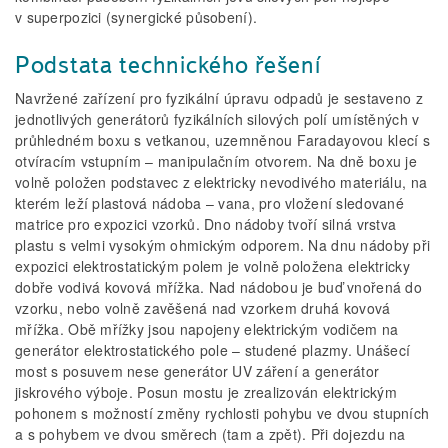
v superpozici (synergické působení).
Podstata technického řešení
Navržené zařízení pro fyzikální úpravu odpadů je sestaveno z
jednotlivých generátorů fyzikálních silových polí umístěných v
prů­hledném boxu s vetkanou, uzemněnou Faradayovou klecí s
otvíracím vstupním – manipulačním otvorem. Na dně boxu je
volně položen podstavec z elektricky nevodivého materiálu, na
kterém leží plastová nádoba – vana, pro vložení sledované
matrice pro expozici vzorků. Dno nádoby tvoří silná vrstva
plastu s velmi vysokým ohmickým odporem. Na dnu nádoby při
expozici elektrostatickým polem je volně položena elektricky
dobře vodivá kovová mřížka. Nad nádobou je buď vno­řená do
vzorku, nebo volně zavěšená nad vzorkem druhá kovová
mřížka. Obě mřížky jsou napojeny elektrickým vodičem na
generátor elek­trostatického pole – studené plazmy. Unášecí
most s posuvem nese generátor UV záření a generátor
jiskrového výboje. Posun mostu je zrealizován elektrickým
pohonem s možností změny rychlosti pohybu ve dvou stupních
a s pohybem ve dvou směrech (tam a zpět). Při dojezdu na