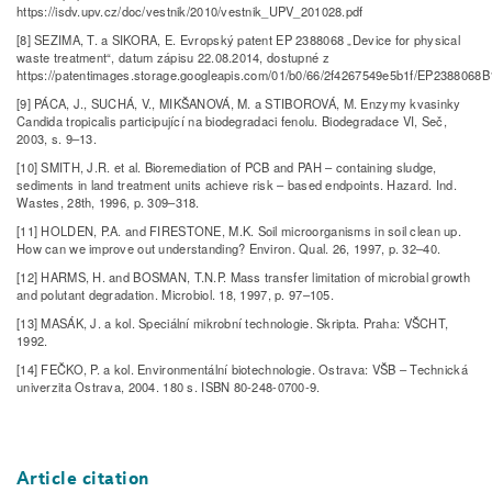
https://isdv.upv.cz/doc/vestnik/2010/vestnik_UPV_201028.pdf
[8] SEZIMA, T. a SIKORA, E. Evropský patent EP 2388068 „Device for physical
waste treatment“, datum zápisu 22.08.2014, dostupné z
https://patentimages.storage.googleapis.com/01/b0/66/2f4267549e5b1f/EP2388068B
[9] PÁCA, J., SUCHÁ, V., MIKŠANOVÁ, M. a STIBOROVÁ, M. Enzymy kvasinky
Candida tropicalis participující na biodegradaci fenolu. Biodegradace VI, Seč,
2003, s. 9–13.
[10] SMITH, J.R. et al. Bioremediation of PCB and PAH – containing sludge,
sediments in land treatment units achieve risk – based endpoints. Hazard. Ind.
Wastes, 28th, 1996, p. 309–318.
[11] HOLDEN, P.A. and FIRESTONE, M.K. Soil microorganisms in soil clean up.
How can we improve out understanding? Environ. Qual. 26, 1997, p. 32–40.
[12] HARMS, H. and BOSMAN, T.N.P. Mass transfer limitation of microbial growth
and polutant degradation. Microbiol. 18, 1997, p. 97–105.
[13] MASÁK, J. a kol. Speciální mikrobní technologie. Skripta. Praha: VŠCHT,
1992.
[14] FEČKO, P. a kol. Environmentální biotechnologie. Ostrava: VŠB – Technická
univerzita Ostrava, 2004. 180 s. ISBN 80-248-0700-9.
Article citation