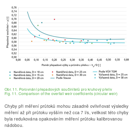
Obr. 11. Porovnání přepadových součinitelů pro kruhový přeliv
Fig. 11. Comparison of the overfall weir coefficients (circular weir)
Chyby při měření průtoků mohou zásadně ovlivňovat výsledky
měření až při průtoku vyšším než cca 7 l/s, velikost této chyby
byla redukována opakováním měření průtoku kalibrovanou
nádobou.