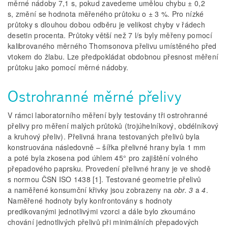
měrné nádoby 7,1 s, pokud zavedeme umělou chybu ± 0,2
s, změní se hodnota měřeného průtoku o ± 3 %. Pro nízké
průtoky s dlouhou dobou odběru je velikost chyby v řádech
desetin procenta. Průtoky větší než 7 l/s byly měřeny pomocí
kalibrovaného měrného Thomsonova přelivu umístěného před
vtokem do žlabu. Lze předpokládat obdobnou přesnost měření
průtoku jako pomocí měrné nádoby.
Ostrohranné měrné přelivy
V rámci laboratorního měření byly testovány tři ostrohranné
přelivy pro měření malých průtoků (trojúhelníkový, obdélníkový
a kruhový přeliv). Přelivná hrana testovaných přelivů byla
konstruována následovně – šířka přelivné hrany byla 1 mm
a poté byla zkosena pod úhlem 45° pro zajištění volného
přepadového paprsku. Provedení přelivné hrany je ve shodě
s normou ČSN ISO 1438 [1]. Testované geometrie přelivů
a naměřené konsumční křivky jsou zobrazeny na
obr. 3
a
4
.
Naměřené hodnoty byly konfrontovány s hodnoty
predikovanými jednotlivými vzorci a dále bylo zkoumáno
chování jednotlivých přelivů při minimálních přepadových