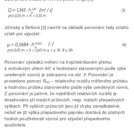
Jičínský a Šeflová [2] navrhli na základě porovnání řady vztahů
vztah pro výpočet:
Porovnání výsledků měření na trojúhelníkovém přelivu
s vrcholovým úhlem 90° s hodnotami stanovenými podle výše
uvedených vzorců je zobrazeno na
obr. 5
. Porovnání je
provedeno pomocí
R
– relativního rozdílu měřeného průtoku
rel
a hodnotou průtoku stanoveného podle výše uvedených rovnic.
Z porovnání je patrné, že největších relativních rozdílů je
dosahováno při malých průtocích, resp. malých přepadových
výškách. Při vyšších průtocích jsou již chyby zanedbatelné,
neboť se již výška přepadového paprsku dostává do platných
hodnot použitelnosti vzorců pro výpočet přepadového
součinitele.