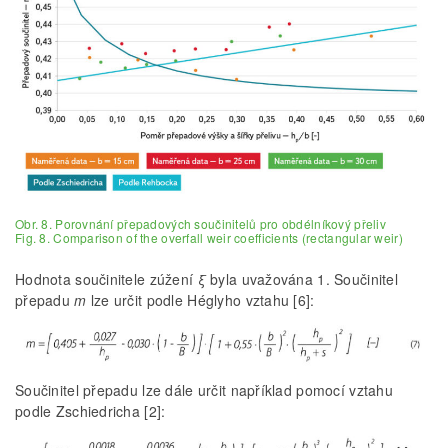
Obr. 8. Porovnání přepadových součinitelů pro obdélníkový přeliv
Fig. 8. Comparison of the overfall weir coefficients (rectangular weir)
Hodnota součinitele zúžení
ξ
byla uvažována 1. Součinitel
přepadu
m
lze určit podle Héglyho vztahu [6]:
Součinitel přepadu lze dále určit například pomocí vztahu
podle Zschiedricha [2]: