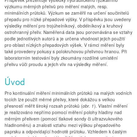
Příspěvek prezentuje výsledky hydraulického fyzikálního
výzkumu měrných přelivů pro měření malých, resp.
minimálních průtoků. Výzkum se zaměřil na určení součinitelů
přepadu pro nízké přepadové výšky. V příspěvku jsou uvedeny
výsledky měření pro trojúhelníkový, obdélníkový a kruhový
ostrohranný přeliv. Naměřená data jsou porovnávána se vztahy
podle jednotlivých autorů a je určena vhodnost jejich použití
pro oblast nízkých přepadových výšek. V rámci měření byly
také provedeny pokusy s polokruhovou přelivnou hranou. Při
laboratorním testování byly zkoumány rozdílné umístění
přelivu vůči proudu a jejich vliv na výsledky měření.
Úvod
Pro kontinuální měření minimálních průtoků na malých vodních
tocích lze použít měrné přelivy, které dokážou s velkou
přesností měřit široký rozsah průtoků (
obr. 1
). Vlastní měření
je realizováno nepřímo pomocí měření polohy hladiny nad
měrným přelivem (pomocí tlakové sondy či ultrazvukového
hladinoměru) a znalosti vztahu mezi výškou přepadového
paprsku a odpovídající hodnotě průtoku. Vzhledem k častým