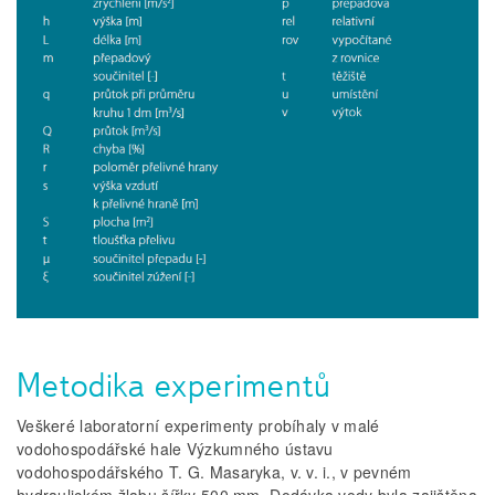
Metodika experimentů
Veškeré laboratorní experimenty probíhaly v malé
vodohospodářské hale Výzkumného ústavu
vodohospodářského T. G. Masaryka, v. v. i., v pevném
hydraulickém žlabu šířky 500 mm. Dodávka vody byla zajištěna