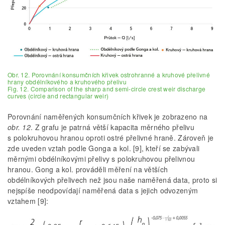
Obr. 12. Porovnání konsumčních křivek ostrohranné a kruhové přelivné
hrany obdélníkového a kruhového přelivu
Fig. 12. Comparison of the sharp and semi-circle crest weir discharge
curves (circle and rectangular weir)
Porovnání naměřených konsumčních křivek je zobrazeno na
obr. 12
. Z grafu je patrná větší kapacita měrného přelivu
s polokruhovou hranou oproti ostré přelivné hraně. Zároveň je
zde uveden vztah podle Gonga a kol. [9], kteří se zabývali
měrnými obdélníkovými přelivy s polokruhovou přelivnou
hranou. Gong a kol. prováděli měření na větších
obdélníkových přelivech než jsou naše naměřená data, proto si
nejspíše neodpovídají naměřená data s jejich odvozeným
vztahem [9]: