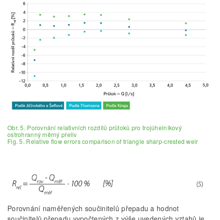
Obr. 5. Porovnání relativních rozdílů průtoků pro trojúhelníkový
ostrohranný měrný přeliv
Fig. 5. Relative flow errors comparison of triangle sharp-crested weir
Porovnání naměřených součinitelů přepadu a hodnot
součinitelů přepadu vypočtených z výše uvedených vztahů je