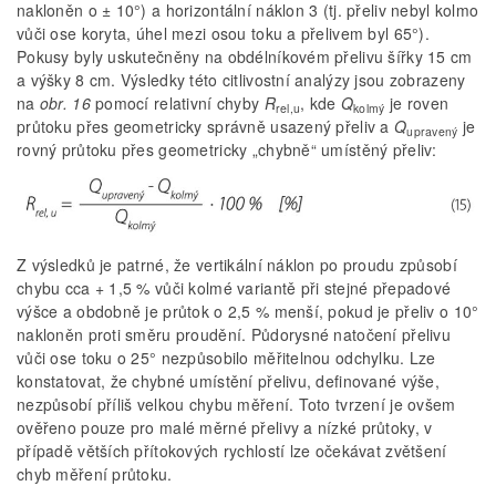
nakloněn o ± 10°) a horizontální náklon 3 (tj. přeliv nebyl kolmo
vůči ose koryta, úhel mezi osou toku a přelivem byl 65°).
Pokusy byly uskutečněny na obdélníkovém přelivu šířky 15 cm
a výšky 8 cm. Výsledky této citlivostní analýzy jsou zobrazeny
na
obr. 16
pomocí relativní chyby
R
, kde
Q
je roven
rel,u
kolmý
průtoku přes geometricky správně usazený přeliv a
Q
je
upravený
rovný průtoku přes geometricky „chybně“ umístěný přeliv:
Z výsledků je patrné, že vertikální náklon po proudu způsobí
chybu cca + 1,5 % vůči kolmé variantě při stejné přepadové
výšce a obdobně je průtok o 2,5 % menší, pokud je přeliv o 10°
nakloněn proti směru proudění. Půdorysné natočení přelivu
vůči ose toku o 25° nezpůsobilo měřitelnou odchylku. Lze
konstatovat, že chybné umístění přelivu, definované výše,
nezpůsobí příliš velkou chybu měření. Toto tvrzení je ovšem
ověřeno pouze pro malé měrné přelivy a nízké průtoky, v
případě větších přítokových rychlostí lze očekávat zvětšení
chyb měření průtoku.