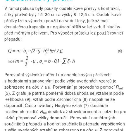
V rámci pokusů byly použity obdélníkové přelivy s kontrakcí,
šířky přelivů byly 15–30 cm a výšky 8–12,5 cm. Obdélníkové
přelivy lze s výhodou použít na vodní toky, jelikož mají
dostatečnou kapacitu a nezpůsobí příliš velké vzdutí hladiny
před měrným přelivem. Pro výpočet průtoku lez použít rovnici
přepadu:
Porovnání výsledků měření na obdélníkových přelivech
s hodnotami stanovenými podle výše uvedených vzorců je
zobrazeno na
obr. 7
a
8
. Porovnání je provedeno pomocí
R
rel
(5). Z grafu je patrná poměrně dobrá shoda se vztahem podle
Rehbocka (9), vztah podle Zschiedricha (8) naopak nelze
doporučit. Často uváděný Héglyho vztah (7) dosahuje
relativních rozdílů
R
desítek až stovek procent a nelze ho pro
rel
nízké přepadové výšky doporučit. Porovnání naměřených
součinitelů přepadu a hodnot součinitelů přepadu vypočtených
z výše uvedených vztahů je zobrazeno na
obr. 8
. Z porovnání