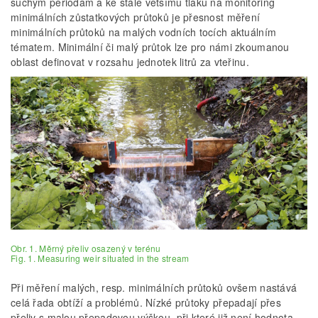
suchým periodám a ke stále většímu tlaku na monitoring
minimálních zůstatkových průtoků je přesnost měření
minimálních průtoků na malých vodních tocích aktuálním
tématem. Minimální či malý průtok lze pro námi zkoumanou
oblast definovat v rozsahu jednotek litrů za vteřinu.
Obr. 1. Měrný přeliv osazený v terénu
Fig. 1. Measuring weir situated in the stream
Při měření malých, resp. minimálních průtoků ovšem nastává
celá řada obtíží a problémů. Nízké průtoky přepadají přes
přeliv s malou přepadovou výškou, při které již není hodnota