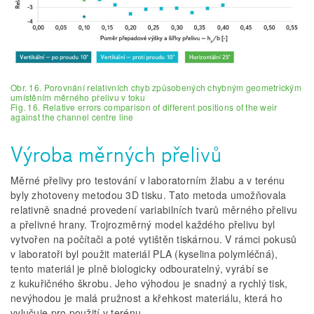
Obr. 16. Porovnání relativních chyb způsobených chybným geometrickým
umístěním měrného přelivu v toku
Fig. 16. Relative errors comparison of different positions of the weir
against the channel centre line
Výroba měrných přelivů
Měrné přelivy pro testování v laboratorním žlabu a v terénu
byly zhotoveny metodou 3D tisku. Tato metoda umožňovala
relativně snadné provedení variabilních tvarů měrného přelivu
a přelivné hrany. Trojrozměrný model každého přelivu byl
vytvořen na počítači a poté vytištěn tiskárnou. V rámci pokusů
v laboratoři byl použit materiál PLA (kyselina polymléčná),
tento materiál je plně biologicky odbouratelný, vyrábí se
z kukuřičného škrobu. Jeho výhodou je snadný a rychlý tisk,
nevýhodou je malá pružnost a křehkost materiálu, která ho
vylučuje pro použití v terénu.