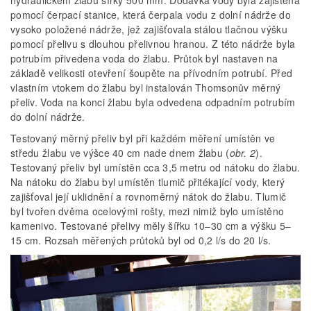
pomocí čerpací stanice, která čerpala vodu z dolní nádrže do
vysoko položené nádrže, jež zajišťovala stálou tlačnou výšku
pomocí přelivu s dlouhou přelivnou hranou. Z této nádrže byla
potrubím přivedena voda do žlabu. Průtok byl nastaven na
základě velikosti otevření šoupěte na přívodním potrubí. Před
vlastním vtokem do žlabu byl instalován Thomsonův měrný
přeliv. Voda na konci žlabu byla odvedena odpadním potrubím
do dolní nádrže.
Testovaný měrný přeliv byl při každém měření umístěn ve
středu žlabu ve výšce 40 cm nade dnem žlabu (
obr. 2
).
Testovaný přeliv byl umístěn cca 3,5 metru od nátoku do žlabu.
Na nátoku do žlabu byl umístěn tlumič přitékající vody, který
zajišťoval její uklidnění a rovnoměrný nátok do žlabu. Tlumič
byl tvořen dvěma ocelovými rošty, mezi nimiž bylo umístěno
kamenivo. Testované přelivy měly šířku 10–30 cm a výšku 5–
15 cm. Rozsah měřených průtoků byl od 0,2 l/s do 20 l/s.