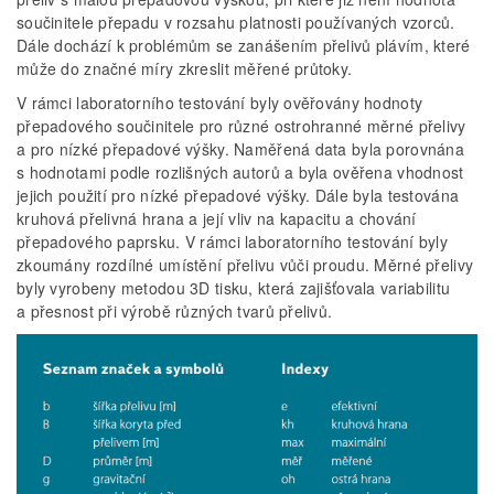
součinitele přepadu v rozsahu platnosti používaných vzorců.
Dále dochází k problémům se zanášením přelivů plávím, které
může do značné míry zkreslit měřené průtoky.
V rámci laboratorního testování byly ověřovány hodnoty
přepadového součinitele pro různé ostrohranné měrné přelivy
a pro nízké přepadové výšky. Naměřená data byla porovnána
s hodnotami podle rozlišných autorů a byla ověřena vhodnost
jejich použití pro nízké přepadové výšky. Dále byla testována
kruhová přelivná hrana a její vliv na kapacitu a chování
přepadového paprsku. V rámci laboratorního testování byly
zkoumány rozdílné umístění přelivu vůči proudu. Měrné přelivy
byly vyrobeny metodou 3D tisku, která zajišťovala variabilitu
a přesnost při výrobě různých tvarů přelivů.