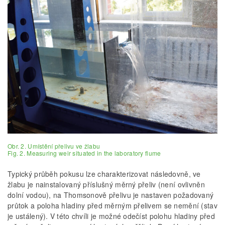
Obr. 2. Umístění přelivu ve žlabu
Fig. 2. Measuring weir situated in the laboratory flume
Typický průběh pokusu lze charakterizovat následovně, ve
žlabu je nainstalovaný příslušný měrný přeliv (není ovlivněn
dolní vodou), na Thomsonově přelivu je nastaven požadovaný
průtok a poloha hladiny před měrným přelivem se nemění (stav
je ustálený). V této chvíli je možné odečíst polohu hladiny před