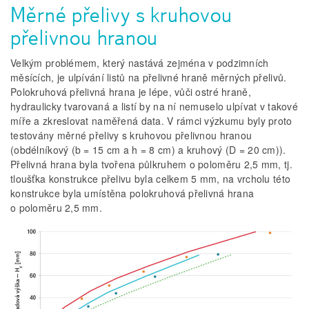
Měrné přelivy s kruhovou
přelivnou hranou
Velkým problémem, který nastává zejména v podzimních
měsících, je ulpívání listů na přelivné hraně měrných přelivů.
Polokruhová přelivná hrana je lépe, vůči ostré hraně,
hydraulicky tvarovaná a listí by na ní nemuselo ulpívat v takové
míře a zkreslovat naměřená data. V rámci výzkumu byly proto
testovány měrné přelivy s kruhovou přelivnou hranou
(obdélníkový (b = 15 cm a h = 8 cm) a kruhový (D = 20 cm)).
Přelivná hrana byla tvořena půlkruhem o poloměru 2,5 mm, tj.
tloušťka konstrukce přelivu byla celkem 5 mm, na vrcholu této
konstrukce byla umístěna polokruhová přelivná hrana
o poloměru 2,5 mm.