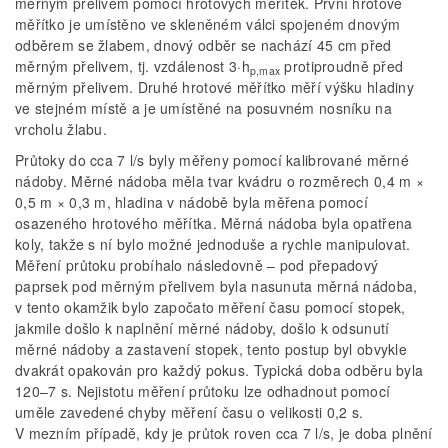
měrným přelivem pomocí hrotových měřítek. První hrotové
měřítko je umístěno ve skleněném válci spojeném dnovým
odběrem se žlabem, dnový odběr se nachází 45 cm před
měrným přelivem, tj. vzdálenost 3·h
protiproudně před
p,max
měrným přelivem. Druhé hrotové měřítko měří výšku hladiny
ve stejném místě a je umístěné na posuvném nosníku na
vrcholu žlabu.
Průtoky do cca 7 l/s byly měřeny pomocí kalibrované měrné
nádoby. Měrné nádoba měla tvar kvádru o rozměrech 0,4 m ×
0,5 m × 0,3 m, hladina v nádobě byla měřena pomocí
osazeného hrotového měřítka. Měrná nádoba byla opatřena
koly, takže s ní bylo možné jednoduše a rychle manipulovat.
Měření průtoku probíhalo následovně – pod přepadový
paprsek pod měrným přelivem byla nasunuta měrná nádoba,
v tento okamžik bylo započato měření času pomocí stopek,
jakmile došlo k naplnění měrné nádoby, došlo k odsunutí
měrné nádoby a zastavení stopek, tento postup byl obvykle
dvakrát opakován pro každý pokus. Typická doba odběru byla
120–7 s. Nejistotu měření průtoku lze odhadnout pomocí
uměle zavedené chyby měření času o velikosti 0,2 s.
V mezním případě, kdy je průtok roven cca 7 l/s, je doba plnění