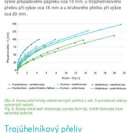
výšce přepadového paprsku cca 10 mm, u trojúhelníkového
přelivu při výšce cca 15 mm a u kruhového přelivu při výšce
cca 20 mm.
Obr. 4. Konsumční křivky ostrohranných přelivů z
obr.
3 proložené vztahy
vybraných autorů
Fig. 4. Sharp-crest weir discharge curves from
fig. 3
with formulas from
selected authors
Trojúhelníkový přeliv