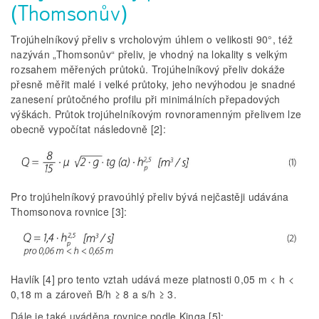
(Thomsonův)
Trojúhelníkový přeliv s vrcholovým úhlem o velikosti 90°, též
nazýván „Thomsonův“ přeliv, je vhodný na lokality s velkým
rozsahem měřených průtoků. Trojúhelníkový přeliv dokáže
přesně měřit malé i velké průtoky, jeho nevýhodou je snadné
zanesení průtočného profilu při minimálních přepadových
výškách. Průtok trojúhelníkovým rovnoramenným přelivem lze
obecně vypočítat následovně [2]:
Pro trojúhelníkový pravoúhlý přeliv bývá nejčastěji udávána
Thomsonova rovnice [3]:
Havlík [4] pro tento vztah udává meze platnosti 0,05 m < h <
0,18 m a zároveň B/h ≥ 8 a s/h ≥ 3.
Dále je také uváděna rovnice podle Kinga [5]: