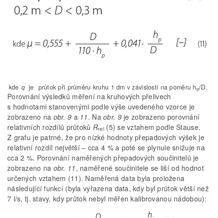
kde
q
je
průtok při průměru kruhu 1 dm v závislosti na poměru h
/D.
p
Porovnání výsledků měření na kruhových přelivech
s hodnotami stanovenými podle výše uvedeného vzorce je
zobrazeno na
obr. 9
a
11
. Na
obr. 9
je zobrazeno porovnání
relativních rozdílů průtoků
R
(5) se vztahem podle Stause.
rel
Z grafu je patrné, že pro nízké hodnoty přepadových výšek je
relativní rozdíl největší – cca 4 % a poté se plynule snižuje na
cca 2 %. Porovnání naměřených přepadových součinitelů je
zobrazeno na
obr. 11
, naměřené součinitele se liší od hodnot
určených vztahem (11). Naměřená data byla proložena
následující funkcí (byla vyřazena data, kdy byl průtok větší než
7 l/s, tj. stavy, kdy průtok nebyl měřen kalibrovanou nádobou):