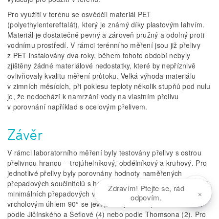
Pro využití v terénu se osvědčil materiál PET
(polyethylentereftalát), který je známý díky plastovým lahvím.
Materiál je dostatečně pevný a zároveň pružný a odolný proti
vodnímu prostředí. V rámci terénního měření jsou již přelivy
z PET instalovány dva roky, během tohoto období nebyly
zjištěny žádné materiálové nedostatky, které by nepříznivě
ovlivňovaly kvalitu měření průtoku. Velká výhoda materiálu
v zimních měsících, při poklesu teploty několik stupňů pod nulu
je, že nedochází k namrzání vody na vlastním přelivu
v porovnání například s ocelovým přelivem.
Závěr
V rámci laboratorního měření byly testovány přelivy s ostrou
přelivnou hranou – trojúhelníkový, obdélníkový a kruhový. Pro
jednotlivé přelivy byly porovnány hodnoty naměřených
přepadových součinitelů s hodnotami podle různých autorů při
Zdravím! Ptejte se, rád
×
minimálních přepadových výškách. Pro trojúhelníkový přeliv s
odpovím.
vrcholovým úhlem 90° se jeví jako optimální používat rovnici
podle Jičínského a Šeflové (4) nebo podle Thomsona (2). Pro