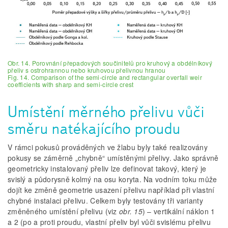
Obr. 14. Porovnání přepadových součinitelů pro kruhový a obdélníkový
přeliv s ostrohrannou nebo kruhovou přelivnou hranou
Fig. 14. Comparison of the semi-circle and rectangular overfall weir
coefficients with sharp and semi-circle crest
Umístění měrného přelivu vůči
směru natékajícího proudu
V rámci pokusů prováděných ve žlabu byly také realizovány
pokusy se záměrně „chybně“ umístěnými přelivy. Jako správně
geometricky instalovaný přeliv lze definovat takový, který je
svislý a půdorysně kolmý na osu koryta. Na vodním toku může
dojít ke změně geometrie usazení přelivu například při vlastní
chybné instalaci přelivu. Celkem byly testovány tři varianty
změněného umístění přelivu (viz
obr. 15
) – vertikální náklon 1
a 2 (po a proti proudu, vlastní přeliv byl vůči svislému přelivu