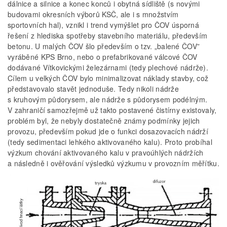
dálnice a silnice a konec konců i obytná sídliště (s novými
budovami okresních výborů KSČ, ale i s množstvím
sportovních hal), vznikl i trend vymýšlet pro ČOV úsporná
řešení z hlediska spotřeby stavebního materiálu, především
betonu. U malých ČOV šlo především o tzv. „balené ČOV”
vyráběné KPS Brno, nebo o prefabrikované válcové ČOV
dodávané Vítkovickými železárnami (tedy plechové nádrže).
Cílem u velkých ČOV bylo minimalizovat náklady stavby, což
představovalo stavět jednoduše. Tedy nikoli nádrže
s kruhovým půdorysem, ale nádrže s půdorysem podélným.
V zahraničí samozřejmě už takto postavené čistírny existovaly,
problém byl, že nebyly dostatečně známy podmínky jejich
provozu, především pokud jde o funkci dosazovacích nádrží
(tedy sedimentaci lehkého aktivovaného kalu). Proto probíhal
výzkum chování aktivovaného kalu v pravoúhlých nádržích
a následně i ověřování výsledků výzkumu v provozním měřítku.