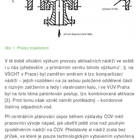
Obr. 1. Průřez injektorem
V té době oficiální výzkum provozu aktivačních nádrží ve světě
i u nás (především „v primárním centru tohoto výzkumu”, tj. na
VŠCHT v Praze) byl zaměřen směrem k tzv. kompartizaci
nádrží – jejich rozdělení na za sebou položené oddělené části
s různým zatížením a tedy i vlastnostmi kalu, i ve VÚV Praha
byl na toto téma patentován postup, tzv. kombinovaná aktivace
[3]. Proti tomu však vznikl námět protikladný – koridorové
čistírny odpadních vod.
Při centrálním plánování úspor během výstavby ČOV měli
pracovníci vývoje nápad, jak ušetřit ještě více než pouhým
zpodélněním nádrží na ČOV. Představte si nádrž zcela bez
příček, ve které je pouze technologickým vybavením vytvořena