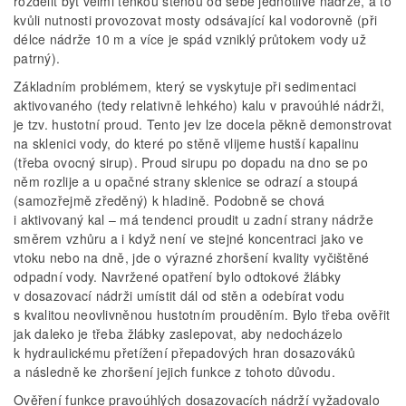
rozdělit byť velmi tenkou stěnou od sebe jednotlivé nádrže, a to
kvůli nutnosti provozovat mosty odsávající kal vodorovně (při
délce nádrže 10 m a více je spád vzniklý průtokem vody už
patrný).
Základním problémem, který se vyskytuje při sedimentaci
aktivovaného (tedy relativně lehkého) kalu v pravoúhlé nádrži,
je tzv. hustotní proud. Tento jev lze docela pěkně demonstrovat
na sklenici vody, do které po stěně vlijeme hustší kapalinu
(třeba ovocný sirup). Proud sirupu po dopadu na dno se po
něm rozlije a u opačné strany sklenice se odrazí a stoupá
(samozřejmě zředěný) k hladině. Podobně se chová
i aktivovaný kal – má tendenci proudit u zadní strany nádrže
směrem vzhůru a i když není ve stejné koncentraci jako ve
vtoku nebo na dně, jde o výrazné zhoršení kvality vyčištěné
odpadní vody. Navržené opatření bylo odtokové žlábky
v dosazovací nádrži umístit dál od stěn a odebírat vodu
s kvalitou neovlivněnou hustotním prouděním. Bylo třeba ověřit
jak daleko je třeba žlábky zaslepovat, aby nedocházelo
k hydraulickému přetížení přepadových hran dosazováků
a následně ke zhoršení jejich funkce z tohoto důvodu.
Ověření funkce pravoúhlých dosazovacích nádrží vyžadovalo