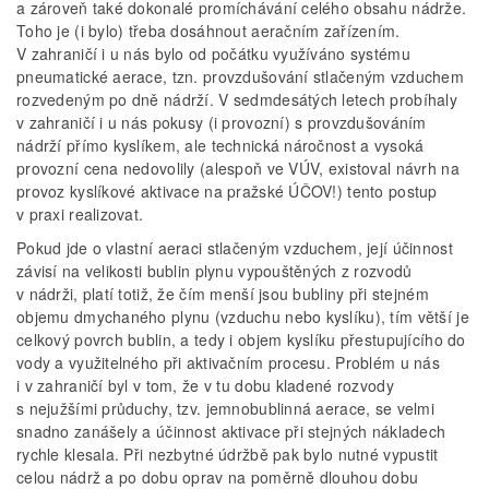
a zároveň také dokonalé promíchávání celého obsahu nádrže.
Toho je (i bylo) třeba dosáhnout aeračním zařízením.
V zahraničí i u nás bylo od počátku využíváno systému
pneumatické aerace, tzn. provzdušování stlačeným vzduchem
rozvedeným po dně nádrží. V sedmdesátých letech probíhaly
v zahraničí i u nás pokusy (i provozní) s provzdušováním
nádrží přímo kyslíkem, ale technická náročnost a vysoká
provozní cena nedovolily (alespoň ve VÚV, existoval návrh na
provoz kyslíkové aktivace na pražské ÚČOV!) tento postup
v praxi realizovat.
Pokud jde o vlastní aeraci stlačeným vzduchem, její účinnost
závisí na velikosti bublin plynu vypouštěných z rozvodů
v nádrži, platí totiž, že čím menší jsou bubliny při stejném
objemu dmychaného plynu (vzduchu nebo kyslíku), tím větší je
celkový povrch bublin, a tedy i objem kyslíku přestupujícího do
vody a využitelného při aktivačním procesu. Problém u nás
i v zahraničí byl v tom, že v tu dobu kladené rozvody
s nejužšími průduchy, tzv. jemnobublinná aerace, se velmi
snadno zanášely a účinnost aktivace při stejných nákladech
rychle klesala. Při nezbytné údržbě pak bylo nutné vypustit
celou nádrž a po dobu oprav na poměrně dlouhou dobu