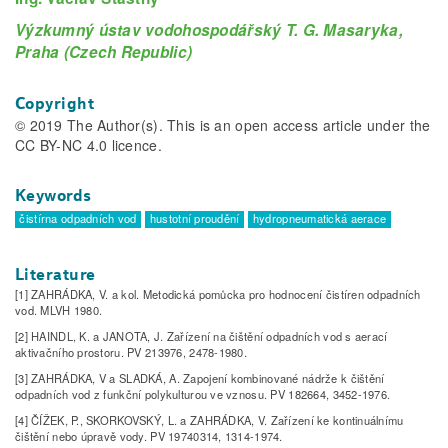
Výzkumný ústav vodohospodářský T. G. Masaryka,
Praha (Czech Republic)
Copyright
© 2019 The Author(s). This is an open access article under the
CC BY-NC 4.0 licence.
Keywords
čistírna odpadních vod
hustotní proudění
hydropneumatická aerace
Literature
[1] ZAHRÁDKA, V. a kol. Metodická pomůcka pro hodnocení čistíren odpadních
vod. MLVH 1980.
[2] HAINDL, K. a JANOTA, J. Zařízení na čištění odpadních vod s aerací
aktivačního prostoru. PV 213976, 2478-1980.
[3] ZAHRÁDKA, V a SLADKÁ, A. Zapojení kombinované nádrže k čištění
odpadních vod z funkční polykulturou ve vznosu. PV 182664, 3452-1976.
[4] ČÍŽEK, P., SKORKOVSKÝ, L. a ZAHRÁDKA, V. Zařízení ke kontinuálnímu
čištění nebo úpravě vody. PV 19740314, 1314-1974.