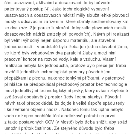
část usazovací, aktivační a dosazovací, to byl původní
patentovaný postup [4]. Jako technologické vybavení
usazovacích a dosazovacích nádrží měly sloužit lehké plovoucí
mosty s odsávacím zařízením, které sbíraly sedimentovaný kal
ze dna (
obr. 2
je pouze ilustrační, fotografie plovoucích mostů
dosazovacích nádrží zmizely při povodních). Návrh při realizaci
byl velmi výhodný nejen úsporou materiálu, ale stavební
jednoduchostí – v podstatě byla třeba jen jedna stavební jáma,
ve které byly vybudovány dva paralelní žlaby a mezi nimi
pracovní koridor na rozvod vody, kalu a vzduchu. Vlastní
realizace nebyla tak jednoduchá, protože bylo přece jen třeba
rozdělit jednotlivé technologické prostory původně jen
přepážkami z plechu, nakonec tenkými příčkami, v patentové
přihlášce se předpokládal přechodový prostor bez technologie
mezi jednotlivými technologickými prvky, který ovšem zbytečně
zvětšoval obestavěný prostor (tedy i cenu stavby). Původní
návrh také předpokládal, že dojde k velké úspoře spádu tedy
i ke zvětšení objemu nádrží. Nakonec tomu tak úplně nebylo –
voda do kopce nechtěla téci a odtokové potrubí na první
z takto postavených ČOV (v Mostě) bylo třeba snížit, aby spád
umožnil průtok čistírnou. Ze stejného důvodu bylo třeba