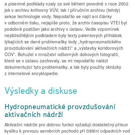
a písemné podklady vzaly za své během povodně v roce 2002
jak v archivu knihovny VÚV, tak i příručním archivu (tehdy)
sekce technologie vody. Nepodařilo se najít ani články
v odborném tisku, nejspíše proto, že archiv časopisu VTEI byl
podobně postižen jako archivy v ústavu. Vedle vzpomínek
nejdůležitějším podkladem byly texty patentových přihlášek
týkajících se dané problematiky tedy „hydropneumatického
provzdušování aktivačních nádrží” a „výstavby koridorových
ČOV”. Bohužel v množství odborných dobových fotografií,
které se v ústavu zachovaly, se mi nepodařilo nalézt
dokumentující tyto problematiky, a tak byly použity obrázky
z internetové encyklopedie.
Výsledky a diskuse
Hydropneumatické provzdušování
aktivačních nádrží
Aktivační nádrže pro dobrou funkci vyžadují dostatečný přísun
kyslíku k provozu aerobních pochodů při čištění odpadních vod