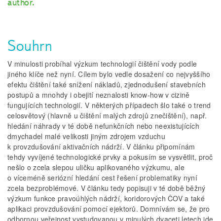
author.
Souhrn
V minulosti probíhal výzkum technologií čištění vody podle
jiného klíče než nyní. Cílem bylo vedle dosažení co nejvyššího
efektu čištění také snížení nákladů, zjednodušení stavebních
postupů a mnohdy i obejití neznalosti know-how v cizině
fungujících technologií. V některých případech šlo také o trend
celosvětový (hlavně u čištění malých zdrojů znečištění), např.
hledání náhrady v té době nefunkčních nebo neexistujících
dmychadel malé velikosti jiným zdrojem vzduchu
k provzdušování aktivačních nádrží. V článku připomínám
tehdy vyvíjené technologické prvky a pokusím se vysvětlit, proč
nešlo o zcela slepou uličku aplikovaného výzkumu, ale
o víceméně seriózní hledání cest řešení problematiky nyní
zcela bezproblémové. V článku tedy popisuji v té době běžný
výzkum funkce pravoúhlých nádrží, koridorových ČOV a také
aplikaci provzdušování pomocí ejektorů. Domnívám se, že pro
odbornou veřejnost vystudovanou v minulých dvaceti letech jde