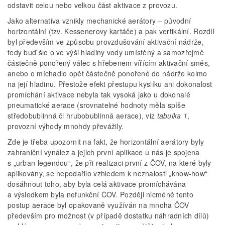
odstavit celou nebo velkou část aktivace z provozu.
Jako alternativa vznikly mechanické aerátory – původní
horizontální (tzv. Kessenerovy kartáče) a pak vertikální. Rozdíl
byl především ve způsobu provzdušování aktivační nádrže,
tedy buď šlo o ve výši hladiny vody umístěný a samozřejmě
částečně ponořený válec s hřebenem vířícím aktivační směs,
anebo o míchadlo opět částečně ponořené do nádrže kolmo
na její hladinu. Přestože efekt přestupu kyslíku ani dokonalost
promíchání aktivace nebyla tak vysoká jako u dokonalé
pneumatické aerace (srovnatelné hodnoty měla spíše
středobublinná či hrubobublinná aerace), viz
tabulka 1
,
provozní výhody mnohdy převážily.
Zde je třeba upozornit na fakt, že horizontální aerátory byly
zahraniční vynález a jejich první aplikace u nás je spojena
s „urban legendou“, že při realizaci první z ČOV, na které byly
aplikovány, se nepodařilo vzhledem k neznalosti „know-how“
dosáhnout toho, aby byla celá aktivace promíchávána
a výsledkem byla nefunkční ČOV. Později nicméně tento
postup aerace byl opakovaně využíván na mnoha ČOV
především pro možnost (v případě dostatku náhradních dílů)