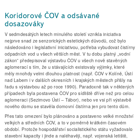
Koridorové ČOV a odsávané
dosazováky
V sedmdesátých letech minulého století vznikla iniciativa
nejprve snad ze senzorických estetických důvodů, což bylo
následováno i legislativní iniciativou, potřeba vybudovat čistírny
odpadních vod u všech větších měst. V tu dobu platný „vodní
zákon” předepisoval výstavbu ČOV u všech nově stavěných
aglomerací s tím, že u stávajících existovaly výjimky, které
měly mnohdy velmi dlouhou platnost (např. ČOV v Kolíně, Ústí
nad Labem i v dalších okresních i krajských městech přišly na
řadu s výstavbou až po roce 1990). Paradoxně tak v některých
případech byla postavena ČOV pro sídliště dříve než pro celou
aglomeraci (Sezimovo Ústí – Tábor), nebo ve vsi při výstavbě
nového domu se stavěla domovní čistírna jen pro tento dům.
Přes tato omezení bylo plánováno a postaveno velké množství
velkých a středních ČOV, a to v poměrně krátkém časovém
období. Protože hospodářství socialistického státu vyžadovalo
stavební kapacity i jinde a naléhavěji, např. vojenská letiště,