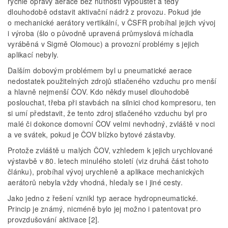
rychlé opravy aerace bez nutnosti vypouštět a tedy
dlouhodobě odstavit aktivační nádrž z provozu. Pokud jde
o mechanické aerátory vertikální, v ČSFR probíhal jejich vývoj
i výroba (šlo o původně upravená průmyslová míchadla
vyráběná v Sigmě Olomouc) a provozní problémy s jejich
aplikací nebyly.
Dalším dobovým problémem byl u pneumatické aerace
nedostatek použitelných zdrojů stlačeného vzduchu pro menší
a hlavně nejmenší ČOV. Kdo někdy musel dlouhodobě
poslouchat, třeba při stavbách na silnici chod kompresoru, ten
si umí představit, že tento zdroj stlačeného vzduchu byl pro
malé či dokonce domovní ČOV velmi nevhodný, zvláště v noci
a ve svátek, pokud je ČOV blízko bytové zástavby.
Protože zvláště u malých ČOV, vzhledem k jejich urychlované
výstavbě v 80. letech minulého století (viz druhá část tohoto
článku), probíhal vývoj urychleně a aplikace mechanických
aerátorů nebyla vždy vhodná, hledaly se i jiné cesty.
Jako jedno z řešení vznikl typ aerace hydropneumatické.
Princip je známý, nicméně bylo jej možno i patentovat pro
provzdušování aktivace [2].