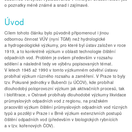
o poznatky méně známé a snad i zajímavé.
Úvod
Cílem tohoto článku bylo původně připomenout i jinou
odbornou činnost VÚV (nyní TGM) než hydrologické
a hydrogeologické výzkumy, pro které byl ústav založen v roce
1919, a to konkrétně výzkum v oblasti technologie čištění
odpadních vod. Problém je ovšem především v rozsahu
sdělení a následně tedy ve výběru popisovaných témat.
V letech 1945 až 1990 v tomto výzkumném odvětví ústavu
probíhal výzkum různého rozsahu a zaměření. V Praze to byly
tzv. Pokusné jednotky v Bubenči (u ÚČOV), kde probíhal
dlouhodobý poloprovozní výzkum jak aktivačních procesů, tak
i biofiltrace, v Ostravě probíhaly dlouhodobé výzkumy likvidace
průmyslových odpadních vod z regionu, na pražském
pracovišti výzkum čištění průmyslových odpadních vod různých
typů a později v Praze i v Brně výzkum extenzivních postupů
čištění odpadních vod (především v biologických rybnících
a v tzv. kořenových ČOV).