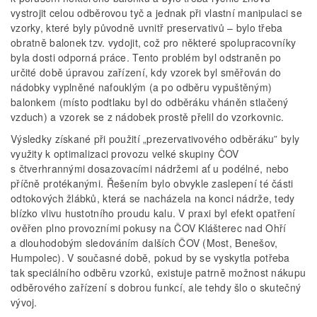
vystrojit celou odběrovou tyč a jednak při vlastní manipulaci se
vzorky, které byly původně uvnitř preservativů – bylo třeba
obratně balonek tzv. vydojit, což pro některé spolupracovníky
byla dosti odporná práce. Tento problém byl odstraněn po
určité době úpravou zařízení, kdy vzorek byl směřován do
nádobky vyplněné nafouklým (a po odběru vypuštěným)
balonkem (místo podtlaku byl do odběráku vháněn stlačený
vzduch) a vzorek se z nádobek prostě přelil do vzorkovnic.
Výsledky získané při použití „prezervativového odběráku” byly
využity k optimalizaci provozu velké skupiny ČOV
s čtverhrannými dosazovacími nádržemi ať u podélné, nebo
příčně protékanými. Řešením bylo obvykle zaslepení té části
odtokových žlábků, která se nacházela na konci nádrže, tedy
blízko vlivu hustotního proudu kalu. V praxi byl efekt opatření
ověřen plno provozními pokusy na ČOV Klášterec nad Ohří
a dlouhodobým sledováním dalších ČOV (Most, Benešov,
Humpolec). V současné době, pokud by se vyskytla potřeba
tak speciálního odběru vzorků, existuje patrně možnost nákupu
odběrového zařízení s dobrou funkcí, ale tehdy šlo o skutečný
vývoj.