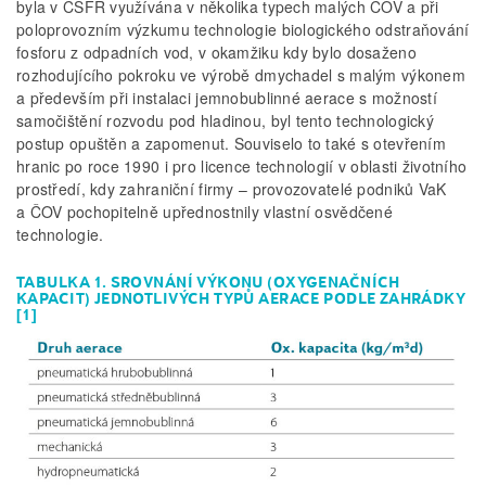
byla v ČSFR využívána v několika typech malých ČOV a při
poloprovozním výzkumu technologie biologického odstraňování
fosforu z odpadních vod, v okamžiku kdy bylo dosaženo
rozhodujícího pokroku ve výrobě dmychadel s malým výkonem
a především při instalaci jemnobublinné aerace s možností
samočištění rozvodu pod hladinou, byl tento technologický
postup opuštěn a zapomenut. Souviselo to také s otevřením
hranic po roce 1990 i pro licence technologií v oblasti životního
prostředí, kdy zahraniční firmy – provozovatelé podniků VaK
a ČOV pochopitelně upřednostnily vlastní osvědčené
technologie.
TABULKA 1. SROVNÁNÍ VÝKONU (OXYGENAČNÍCH
KAPACIT) JEDNOTLIVÝCH TYPŮ AERACE PODLE ZAHRÁDKY
[1]