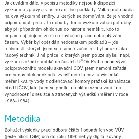
Jak uvádím dále, v popisu metodiky nejsou k dispozici
výzkumné zprávy a vlastně ani jiné podklady. Volba proto padla
na dva výzkumné směry, u kterých se domnívám, že je vhodné
připomenout, proč v tu dobu byl tento výzkum vůbec potřebný,
aby při případném ohlédnutí do historie neměli ti, kdo to
nepamatují dojem, že šlo o zbytečné práce nebo plýtvání
časem. Výběr byl opět dán nedostatkem podkladů – jde
o činnosti, kterých jsem se osobně zúčastnil, byť pouze jako
řadový technik. Jiné práce, o kterých jsem pouze slyšel, např.
výzkum složení shrabků na česlích ÚČOV Praha nebo vývoj
poloprovozního modelu aktivační ČOV, jsem nemohl zařadit
pro nedostatek podkladů, zvlášť mne to mrzí u výsledků
měření kvality vody z odlehčovací komory pražské kanalizace
před ÚČOV, kde jsem se podílel na plánu vzorkování i na
vyhodnocení dnes zcela ztracených výsledků (měření v roce
1983–1984).
Metodika
Bohužel výsledky prací odboru čištění odpadních vod VÚV
(ještě nikoli TGM) cca do roku 1990 nebyly digitalizovány