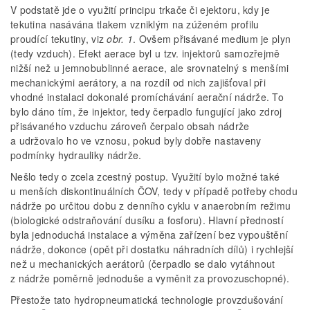
V podstatě jde o využití principu trkače či ejektoru, kdy je
tekutina nasávána tlakem vzniklým na zúženém profilu
proudící tekutiny, viz
obr. 1
. Ovšem přisávané medium je plyn
(tedy vzduch). Efekt aerace byl u tzv. injektorů samozřejmě
nižší než u jemnobublinné aerace, ale srovnatelný s menšími
mechanickými aerátory, a na rozdíl od nich zajišťoval při
vhodné instalaci dokonalé promíchávání aerační nádrže. To
bylo dáno tím, že injektor, tedy čerpadlo fungující jako zdroj
přisávaného vzduchu zároveň čerpalo obsah nádrže
a udržovalo ho ve vznosu, pokud byly dobře nastaveny
podmínky hydrauliky nádrže.
Nešlo tedy o zcela zcestný postup. Využití bylo možné také
u menších diskontinuálních ČOV, tedy v případě potřeby chodu
nádrže po určitou dobu z denního cyklu v anaerobním režimu
(biologické odstraňování dusíku a fosforu). Hlavní předností
byla jednoduchá instalace a výměna zařízení bez vypouštění
nádrže, dokonce (opět při dostatku náhradních dílů) i rychlejší
než u mechanických aerátorů (čerpadlo se dalo vytáhnout
z nádrže poměrně jednoduše a vyměnit za provozuschopné).
Přestože tato hydropneumatická technologie provzdušování