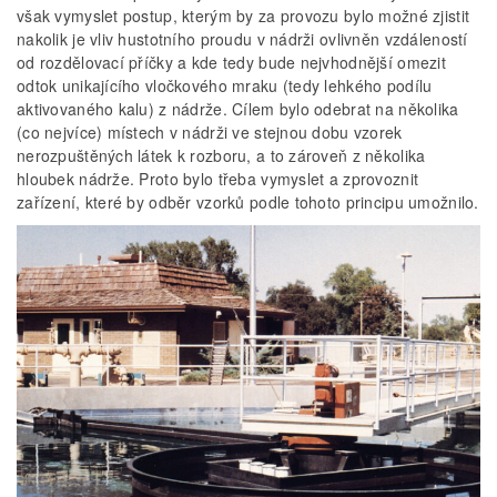
však vymyslet postup, kterým by za provozu bylo možné zjistit
nakolik je vliv hustotního proudu v nádrži ovlivněn vzdáleností
od rozdělovací příčky a kde tedy bude nejvhodnější omezit
odtok unikajícího vločkového mraku (tedy lehkého podílu
aktivovaného kalu) z nádrže. Cílem bylo odebrat na několika
(co nejvíce) místech v nádrži ve stejnou dobu vzorek
nerozpuštěných látek k rozboru, a to zároveň z několika
hloubek nádrže. Proto bylo třeba vymyslet a zprovoznit
zařízení, které by odběr vzorků podle tohoto principu umožnilo.