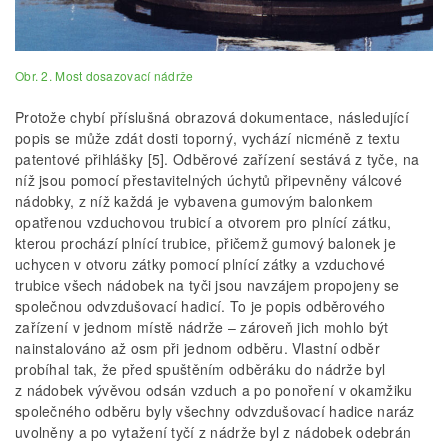
Obr. 2. Most dosazovací nádrže
Protože chybí příslušná obrazová dokumentace, následující
popis se může zdát dosti toporný, vychází nicméně z textu
patentové přihlášky [5]. Odběrové zařízení sestává z tyče, na
níž jsou pomocí přestavitelných úchytů připevněny válcové
nádobky, z níž každá je vybavena gumovým balonkem
opatřenou vzduchovou trubicí a otvorem pro plnící zátku,
kterou prochází plnící trubice, přičemž gumový balonek je
uchycen v otvoru zátky pomocí plnící zátky a vzduchové
trubice všech nádobek na tyči jsou navzájem propojeny se
společnou odvzdušovací hadicí. To je popis odběrového
zařízení v jednom místě nádrže – zároveň jich mohlo být
nainstalováno až osm při jednom odběru. Vlastní odběr
probíhal tak, že před spuštěním odběráku do nádrže byl
z nádobek vývěvou odsán vzduch a po ponoření v okamžiku
společného odběru byly všechny odvzdušovací hadice naráz
uvolněny a po vytažení tyčí z nádrže byl z nádobek odebrán