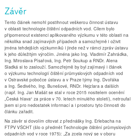
Závěr
Tento článek nemohl postihnout veškerou činnost ústavu
v oblasti technologie čištění odpadních vod. Cílem bylo
připomenout existenci aplikovaného výzkumu v této oblasti na
několika snad zajímavých případech a samozřejmě i oživit
jména tehdejších výzkumníků i jinde než v rámci zpráv ústavu
k jeho důležitým výročím. Jména jako Ing. Vladimír Zahrádka,
Ing. Miroslava Písařová, Ing. Petr Soukup a RNDr. Alena
Sladká si to zaslouží. Samozřejmě by byl zajímavý i článek
o výzkumu technologií čištění průmyslových odpadních vod
v Ostravské pobočce ústavu a v Praze týmy Ing. Dvořáka
a Ing. Šedivého, Ing. Bunešové, RNDr. Hejzlara a dalších
(např. Ing. Jan Mašát se stal v roce 2015 nositelem ocenění
„Česká hlava“ za práce v 70. letech minulého století), netroufal
jsem si pro nedostatek informací a i prostoru tyto činnosti do
článku zařadit.
Na závěr si dovolím citovat z přednášky Ing. Erlebacha na
FTPV VŠCHT (šlo o předmět Technologie čištění průmyslových
odpadních vod v roce 1975): „Za zcela nový se v oboru