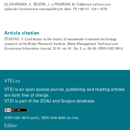
[5] ZAHRÁDKA, V., ŠESTÁK, J. a PÍSAŘOVÁ, M. Odběrové zařízení pro
zjišťování koncentrace nerozpuštěných látek. PV 196137, 1241-1978.
Article citation
ŠŤASTNÝ, V. Contribution to the history of wastewater treatment technology
research at the Water Research Institute.
Water Management Technical and
Economical Information Journal
, 2019, vol. 61, No. 5, p. 26–29. ISSN 0322-8916.
VTEI.cz
VTEI is an open access journal, publishing and reading articles
are both free of charge.
VTEI is part of the
DOAJ
and
Scopus
database.
ISSN 0322–8916 (print), ISSN 1805-6555 (on-line)
Editor