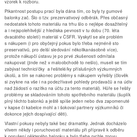
vzorek k rozboru.
Pikantnost postupu prací byla dána tím, co byly ty gumové
balonky zač. Šlo o tzv. prezervativový odběrák. Přes občasný
nedostatek tohoto materiálu na trhu šlo o nejlépe dosažitelný
a i nejspolehlivější z hlediska pevnosti v tu dobu (70. léta
dvacátého století) materiál v ČSFR. Vyskytl se ale problém
s nákupem (i pro obyčejný pokus bylo třeba nejméně sto
preservativů, pro delší sledování několikanásobně více),
protože nákupčí ústavu je po prvé zkušenosti odmítala
nakupovat (jinde než v maloobchodě to nešlo), museli se tím
zabývat technici/čky a řešitelé/ky příslušných výzkumných
úkolů, a tím se nakonec problémy s nákupem vyřešily (člověk
si zvykne na vše i na podezřívavé pohledy prodavačů a na údiv
nad žádostí o razítko na účtu za tento materiál). Hůře se řešily
problémy se skladováním tohoto spotřebního materiálu (šuplík
plný těchto balonků a ještě spíše jeden nebo dva zapomenuté
v kapse či kabelce mohl a i šokoval partnery výzkumníků či
dokonce jejich dospívající děti).
Vlastní pokusy nebyly také bez dramatiky. Jednak docházelo
vlivem někdy i poruchovostí materiálu při přípravě k odběru
k porušení některého balonku a bylo třeba rychle znovu