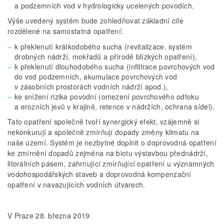
a podzemních vod v hydrologicky ucelených povodích.
Výše uvedený systém bude zohledňovat základní cíle
rozdělené na samostatná opatření:
k překlenutí krátkodobého sucha (revitalizace, systém
drobných nádrží, mokřadů a přírodě blízkých opatření),
k překlenutí dlouhodobého sucha (infiltrace povrchových vod
do vod podzemních, akumulace povrchových vod
v zásobních prostorách vodních nádrží apod.),
ke snížení rizika povodní (omezení povrchového odtoku
a erozních jevů v krajině, retence v nádržích, ochrana sídel).
Tato opatření společně tvoří synergický efekt, vzájemně si
nekonkurují a společně zmírňují dopady změny klimatu na
naše území. Systém je nezbytné doplnit o doprovodná opatření
ke zmírnění dopadů zejména na biotu výstavbou přednádrží,
litorálních pásem, zahrnující zmírňující opatření u významných
vodohospodářských staveb a doprovodná kompenzační
opatření v navazujících vodních útvarech.
V Praze 28. března 2019