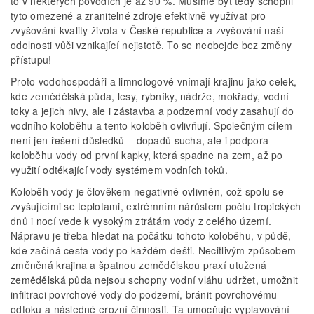
to v některých povodích je až 90 %. Musíme být tedy schopni
tyto omezené a zranitelné zdroje efektivně využívat pro
zvyšování kvality života v České republice a zvyšování naší
odolnosti vůči vznikající nejistotě. To se neobejde bez změny
přístupu!
Proto vodohospodáři a limnologové vnímají krajinu jako celek,
kde zemědělská půda, lesy, rybníky, nádrže, mokřady, vodní
toky a jejich nivy, ale i zástavba a podzemní vody zasahují do
vodního koloběhu a tento koloběh ovlivňují. Společným cílem
není jen řešení důsledků – dopadů sucha, ale i podpora
koloběhu vody od první kapky, která spadne na zem, až po
využití odtékající vody systémem vodních toků.
Koloběh vody je člověkem negativně ovlivněn, což spolu se
zvyšujícími se teplotami, extrémním nárůstem počtu tropických
dnů i nocí vede k vysokým ztrátám vody z celého území.
Nápravu je třeba hledat na počátku tohoto koloběhu, v půdě,
kde začíná cesta vody po každém dešti. Necitlivým způsobem
změněná krajina a špatnou zemědělskou praxí utužená
zemědělská půda nejsou schopny vodní vláhu udržet, umožnit
infiltraci povrchové vody do podzemí, bránit povrchovému
odtoku a následné erozní činnosti. Ta umocňuje vyplavování