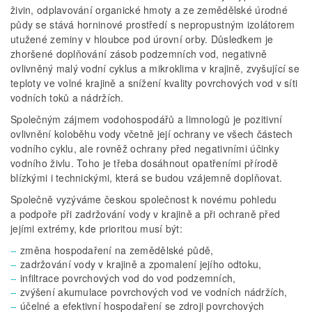
živin, odplavování organické hmoty a ze zemědělské úrodné
půdy se stává horninové prostředí s nepropustným izolátorem
utužené zeminy v hloubce pod úrovní orby. Důsledkem je
zhoršené doplňování zásob podzemních vod, negativně
ovlivněný malý vodní cyklus a mikroklima v krajině, zvyšující se
teploty ve volné krajině a snížení kvality povrchových vod v síti
vodních toků a nádržích.
Společným zájmem vodohospodářů a limnologů je pozitivní
ovlivnění koloběhu vody včetně její ochrany ve všech částech
vodního cyklu, ale rovněž ochrany před negativními účinky
vodního živlu. Toho je třeba dosáhnout opatřeními přírodě
blízkými i technickými, která se budou vzájemně doplňovat.
Společně vyzýváme českou společnost k novému pohledu
a podpoře při zadržování vody v krajině a při ochraně před
jejími extrémy, kde prioritou musí být:
změna hospodaření na zemědělské půdě,
zadržování vody v krajině a zpomalení jejího odtoku,
infiltrace povrchových vod do vod podzemních,
zvýšení akumulace povrchových vod ve vodních nádržích,
účelné a efektivní hospodaření se zdroji povrchových