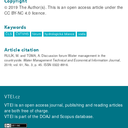
Copyright
© 2019 The Author(s). This is an open access article under the
CC BY-NC 4.0 licence.
Keywords
ČLS
ČVTVHS
fórum
hydrologická bilance
voda
Article citation
RULÍK, M. and TŮMA, A. Discussion forum Water management in the
countryside.
Water Management Technical and Economical Information Journal
,
2019, vol. 61, No. 3, p. 45. ISSN 0322-8916.
VTEI.cz
VTEI is an open access journal, publishing and reading articles
are both free of charge.
VTEI is part of the
DOAJ
and
Scopus
database.