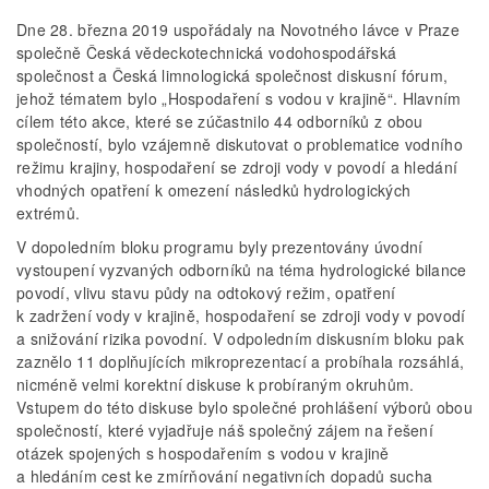
Dne 28. března 2019 uspořádaly na Novotného lávce v Praze
společně Česká vědeckotechnická vodohospodářská
společnost a Česká limnologická společnost diskusní fórum,
jehož tématem bylo „Hospodaření s vodou v krajině“. Hlavním
cílem této akce, které se zúčastnilo 44 odborníků z obou
společností, bylo vzájemně diskutovat o problematice vodního
režimu krajiny, hospodaření se zdroji vody v povodí a hledání
vhodných opatření k omezení následků hydrologických
extrémů.
V dopoledním bloku programu byly prezentovány úvodní
vystoupení vyzvaných odborníků na téma hydrologické bilance
povodí, vlivu stavu půdy na odtokový režim, opatření
k zadržení vody v krajině, hospodaření se zdroji vody v povodí
a snižování rizika povodní. V odpoledním diskusním bloku pak
zaznělo 11 doplňujících mikroprezentací a probíhala rozsáhlá,
nicméně velmi korektní diskuse k probíraným okruhům.
Vstupem do této diskuse bylo společné prohlášení výborů obou
společností, které vyjadřuje náš společný zájem na řešení
otázek spojených s hospodařením s vodou v krajině
a hledáním cest ke zmírňování negativních dopadů sucha