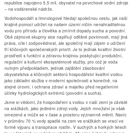
republice napojeno 5,5 mil. obyvatel na povrchové vodní zdroje
– na vodárenské nádrže.
Vodohospodáři a limnologové hledají společnou cestu, jak naší
krajině pomoci udržet na našem území ničím nenahraditelnou
vodu pro přírodu a člověka a zmírnit dopady sucha a povodní.
Obě zájmové skupiny sice naplňují odlišné povinnosti, mají jiná
práva, cíle i zodpovědnost, ale společný mají zájem o udržení
tří klíčových společenských priorit. Je to jednak kvalitní životní
prostředí s funkční a zdravou krajinou poskytující produkční,
regulační a kulturní ekosystémové služby, pro což je voda
nutným předpokladem, jednak zajištění zásobování
obyvatelstva a klíčových sektorů hospodářství kvalitní vodou
jako základní služba v moderní společnosti a konečně, na
stejné úrovni, i ochrana zdraví a majetku před negativními
účinky hydrologických extrémů (povodní a sucha).
Jsme si vědomi, že hospodaření s vodou v naší zemi je závislé
na srážkách, jako jediném zdroji vody. Jejich množství je však
omezené a může se v čase a prostoru významně měnit. Navíc
v průměru 70 % vody spadlé na zem ve srážkách se vrací ve
formě výparu a transpirace rostlin. V suchých a horkých letech