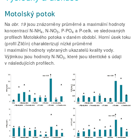
Motolský potok
Na
obr. 19
jsou znázorněny průměrné a maximální hodnoty
koncentrací N-NH
, N-NO
, P-PO
a P-celk. ve sledovaných
4
3
4
profilech Motolského potoka v daném období. Horní úsek toku
(profil Zličín) charakterizují nízké průměrné
i maximální hodnoty vybraných ukazatelů kvality vody.
Výjimkou jsou hodnoty N-NO
, které jsou identické s údaji
3
v následujících profilech.