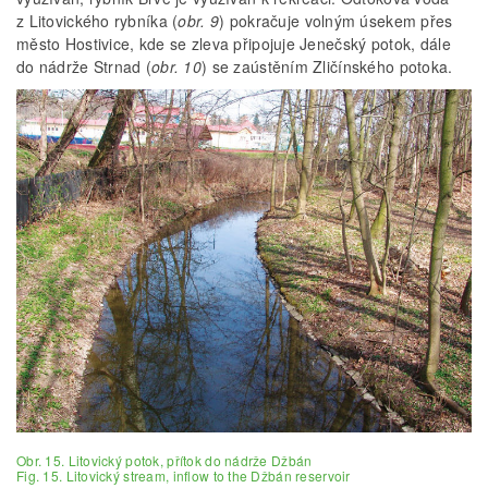
z Litovického rybníka (
obr. 9
) pokračuje volným úsekem přes
město Hostivice, kde se zleva připojuje Jenečský potok, dále
do nádrže Strnad (
obr. 10
) se zaústěním Zličínského potoka.
Obr. 15. Litovický potok, přítok do nádrže Džbán
Fig. 15. Litovický stream, inflow to the Džbán reservoir