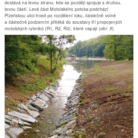
dostává na levou stranu, kde se později spojuje s druhou,
levou částí. Levá část Motolského potoka podchází
Plzeňskou ulici hned po rozdělení toku, částečně volně
a částečně podzemím přitéká do soustavy tří propojených
motolských rybníků (R1, R2, R3), které napájí (
obr. 5
).