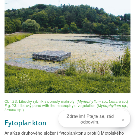
Obr. 23. Libocký rybník s porosty makrofyt (
Myriophyllum
sp.,
Lemna
sp.)
Fig. 23. Libocký pond with the macrophyte vegetation (
Myriophyllum
sp.,
Lemna
sp.)
Zdravím! Ptejte se, rád
×
odpovím.
Fytoplankton
Analýza druhového složení fytoplanktonu profilů Motolského