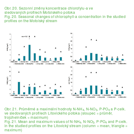
Obr. 20. Sezonní změny koncentrace chlorofylu-a ve
sledovaných profilech Motolského potoka
Fig. 20. Seasonal changes of chlorophyll-a concentration in the studied
profiles on the Motolský stream
Obr. 21. Průměrné a maximální hodnoty N-NH
, N-NO
, P-PO
a P-celk.
4
3
4
ve sledovaných profilech Litovického potoka (sloupec = průměr,
trojúhelníček = maximum)
Fig. 21. Mean and maximum values of N-NH
, N-NO
, P-PO
and P-celk.
4
3
4
in the studied profiles on the Litovický stream (column = mean, triangle =
maximum)