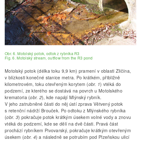
Obr. 6. Motolský potok, odtok z rybníka R3
Fig. 6. Motolský stream, outflow from the R3 pond
Motolský potok (délka toku 9,9 km) pramení v oblasti Zličína,
v blízkosti konečné stanice metra. Po krátkém, přibližně
kilometrovém, toku otevřeným korytem (
obr. 1
) vtéká do
podzemí, ze kterého se dostává na povrch u Motolského
krematoria (
obr. 2
), kde napájí Mlýnský rybník.
V jeho zatrubněné části do něj ústí zprava Větvený potok
s retenční nádrží Brouček. Po odtoku z Mlýnského rybníka
(
obr. 3
) pokračuje potok krátkým úsekem volné vody a znovu
vtéká do podzemí, kde se dělí na dvě části. Pravá část
prochází rybníkem Pivovarský, pokračuje krátkým otevřeným
úsekem (
obr. 4
) a následně se potrubím pod Plzeňskou ulicí