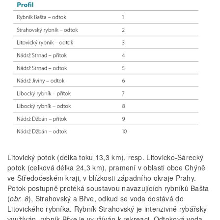
Litovický potok (délka toku 13,3 km), resp. Litovicko-Šárecký
potok (celková délka 24,3 km), pramení v oblasti obce Chýně
ve Středočeském kraji, v blízkosti západního okraje Prahy.
Potok postupně protéká soustavou navazujících rybníků Bašta
(
obr. 8
), Strahovský a Břve, odkud se voda dostává do
Litovického rybníka. Rybník Strahovský je intenzivně rybářsky
využíván, rybník Břve je využíván k rekreaci. Odtoková voda