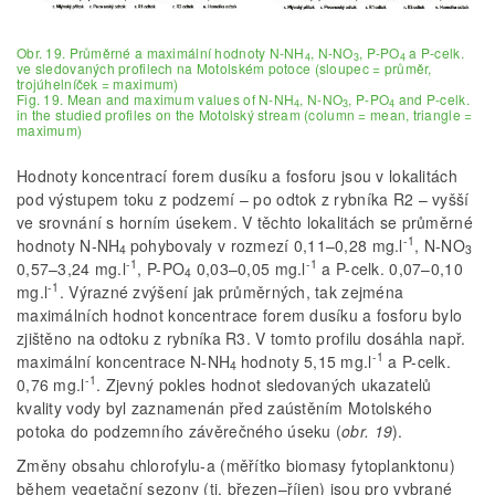
Obr. 19. Průměrné a maximální hodnoty N-NH
, N-NO
, P-PO
a P-celk.
4
3
4
ve sledovaných profilech na Motolském potoce (sloupec = průměr,
trojúhelníček = maximum)
Fig. 19. Mean and maximum values of N-NH
, N-NO
, P-PO
and P-celk.
4
3
4
in the studied profiles on the Motolský stream (column = mean, triangle =
maximum)
Hodnoty koncentrací forem dusíku a fosforu jsou v lokalitách
pod výstupem toku z podzemí – po odtok z rybníka R2 – vyšší
ve srovnání s horním úsekem. V těchto lokalitách se průměrné
-1
hodnoty N-NH
pohybovaly v rozmezí 0,11–0,28 mg.l
, N-NO
4
3
-1
-1
0,57–3,24 mg.l
, P-PO
0,03–0,05 mg.l
a P-celk. 0,07–0,10
4
-1
mg.l
. Výrazné zvýšení jak průměrných, tak zejména
maximálních hodnot koncentrace forem dusíku a fosforu bylo
zjištěno na odtoku z rybníka R3. V tomto profilu dosáhla např.
-1
maximální koncentrace N-NH
hodnoty 5,15 mg.l
a P-celk.
4
-1
0,76 mg.l
. Zjevný pokles hodnot sledovaných ukazatelů
kvality vody byl zaznamenán před zaústěním Motolského
potoka do podzemního závěrečného úseku (
obr. 19
).
Změny obsahu chlorofylu-a (měřítko biomasy fytoplanktonu)
během vegetační sezony (tj. březen–říjen) jsou pro vybrané