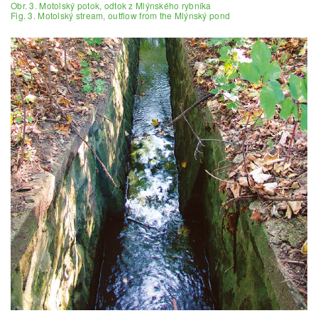
Obr. 3. Motolský potok, odtok z Mlýnského rybníka
Fig. 3. Motolský stream, outflow from the Mlýnský pond