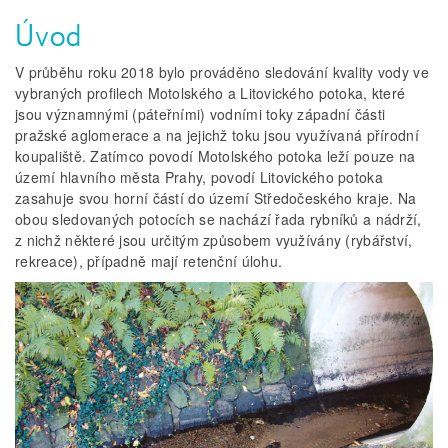
Úvod
V průběhu roku 2018 bylo prováděno sledování kvality vody ve
vybraných profilech Motolského a Litovického potoka, které
jsou významnými (páteřními) vodními toky západní části
pražské aglomerace a na jejichž toku jsou využívaná přírodní
koupaliště. Zatímco povodí Motolského potoka leží pouze na
území hlavního města Prahy, povodí Litovického potoka
zasahuje svou horní částí do území Středočeského kraje. Na
obou sledovaných potocích se nachází řada rybníků a nádrží,
z nichž některé jsou určitým způsobem využívány (rybářství,
rekreace), případně mají retenční úlohu.