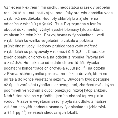
Vzhledem k extrémnímu suchu, nedostatku srážek v průběhu
roku 2018 a k nutnosti zajistit podmínky pro rybí obsádku voda
z rybníků neodtékala. Hodnoty chlorofylu-a zjištěné na
odtocích z rybníků (Mlýnský, R1 a R2) zejména v letním
období dokumentují výskyt vysoké biomasy fytoplanktonu
ve vlastních rybnících. Rozvoj biomasy fytoplanktonu vedl
v rybnících ke vzniku vegetačního zákalu a poklesu
průhlednosti vody. Hodnoty průhlednosti vody měřené
v rybnících se pohybovaly v rozmezí 0,5–0,8 m. Charakter
změn obsahu chlorofylu-a na odtoku z rybníka Pivovarský
a z nádrže Homolka se od ostatních profilů liší. Vysoká
-1
počáteční koncentrace chlorofylu-a (63,8 µg.l
) na odtoku
z Pivovarského rybníka poklesla na nízkou úroveň, která se
udržela do konce vegetační sezony. Důvodem bylo postupné
až úplné zarůstání rybníka makrovegetací, zhoršení světelných
podmínek ve vodním sloupci omezující rozvoj fytoplanktonu.
Nádrž Homolka se v průběhu jarního období teprve plnila
vodou. V závěru vegetační sezony byla na odtoku z nádrže
zjištěna nejvyšší hodnota biomasy fytoplanktonu (chlorofyl-
-1
a 94,1 µg.l
) ze všech sledovaných lokalit.