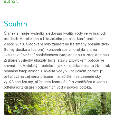
author.
Souhrn
Článek shrnuje výsledky sledování kvality vody ve vybraných
profilech Motolského a Litovického potoka, které probíhalo
v roce 2018. Sledování bylo zaměřeno na změny obsahu živin
(formy dusíku a fosforu), koncentrace chlorofylu-a a na
kvalitativní složení společenstva fytoplanktonu a zooplanktonu.
Získané výsledky ukázaly horší stav v Litovickém potoce ve
srovnání s Motolským potokem jak z hlediska obsahu živin, tak
biomasy fytoplanktonu. Kvalita vody v Litovickém potoce je
ovlivňována zejména přísunem znečištění ze zemědělsky
využívané krajiny, přísunem komunálního znečištění a vodou
odtékající z čistíren odpadních vod v povodí potoka.