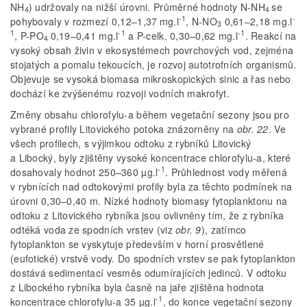
NH
) udržovaly na nižší úrovni. Průměrné hodnoty N-NH
se
4
4
-1
-
pohybovaly v rozmezí 0,12–1,37
mg.l
, N-NO
0,61–2,18 mg.l
3
1
-1
-1
, P-PO
0,19–0,41 mg.l
a P-celk. 0,30–0,62 mg.l
. Reakcí na
4
vysoký obsah živin v ekosystémech povrchových vod, zejména
stojatých a pomalu tekoucích, je rozvoj autotrofních organismů.
Objevuje se vysoká biomasa mikroskopických sinic a řas nebo
dochází ke zvýšenému rozvoji vodních makrofyt.
Změny obsahu chlorofylu-a během vegetační sezony jsou pro
vybrané profily Litovického potoka znázorněny na
obr. 22
. Ve
všech profilech, s výjimkou odtoku z rybníků Litovický
a Libocký, byly zjištěny vysoké koncentrace chlorofylu-a, které
-1
dosahovaly hodnot 250–360 µg.l
. Průhlednost vody měřená
v rybnících nad odtokovými profily byla za těchto podmínek na
úrovni 0,30–0,40 m. Nízké hodnoty biomasy fytoplanktonu na
odtoku z Litovického rybníka jsou ovlivněny tím, že z rybníka
odtéká voda ze spodních vrstev (viz
obr. 9
), zatímco
fytoplankton se vyskytuje především v horní prosvětlené
(eufotické) vrstvě vody. Do spodních vrstev se pak fytoplankton
dostává sedimentací vesměs odumírajících jedinců. V odtoku
z Libockého rybníka byla časně na jaře zjištěna hodnota
-1
koncentrace chlorofylu-a 35 µg.l
, do konce vegetační sezony