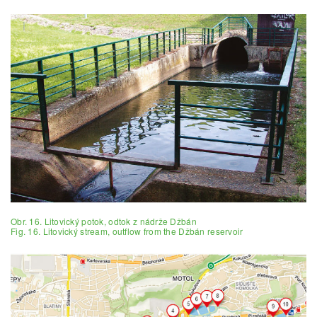
Obr. 16. Litovický potok, odtok z nádrže Džbán
Fig. 16. Litovický stream, outflow from the Džbán reservoir