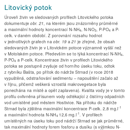
Litovický potok
Úroveň živin ve sledovaných profilech Litovického potoka
dokumentuje
obr. 21
, na kterém jsou znázorněny průměrné
a maximální hodnoty koncentrací N-NH
, N-NO
, P-PO
a P-
4
3
4
celk. v daném období. Z porovnání rozsahu hodnot
v jednotlivých grafech na
obr. 19
a
21
je zřejmé, že obsah
sledovaných živin je v Litovickém potoce významně vyšší než
v Motolském potoce. Především se to týká koncentrací N-NH
,
4
P-PO
a P-celk. Koncentrace živin v profilech Litovického
4
potoka se postupně zvyšuje od horního úseku toku, odtok
z rybníku Bašta, po přítok do nádrže Strnad (v roce 2018
vypuštěná, odstraňování sedimentu – napouštění začalo až
v říjnu, přičemž veškerá vzrostlá makrovegetace byla
ponechána na místě a opět zaplavena). Kvalita vody je v tomto
profilu ovlivněna přísunem vody odtékající z čistírny odpadních
vod umístěné pod městem Hostivice. Na přítoku do nádrže
-1
Strnad byla zjištěna maximální koncentrace P-celk. 2,8 mg.l
-1
a maximální hodnota N-NH
12,6
mg.l
. V profilech
4
umístěných na úseku toku pod nádrží Strnad se jak průměrné,
tak maximální hodnoty forem fosforu a dusíku (s výjimkou N-