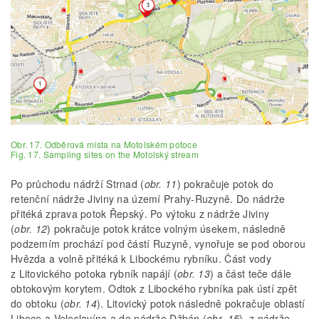
Obr. 17. Odběrová místa na Motolském potoce
Fig. 17. Sampling sites on the Motolský stream
Po průchodu nádrží Strnad (
obr. 11
) pokračuje potok do
retenční nádrže Jiviny na území Prahy-Ruzyně. Do nádrže
přitéká zprava potok Řepský. Po výtoku z nádrže Jiviny
(
obr. 12
) pokračuje potok krátce volným úsekem, následně
podzemím prochází pod částí Ruzyně, vynořuje se pod oborou
Hvězda a volně přitéká k Libockému rybníku. Část vody
z Litovického potoka rybník napájí (
obr. 13
) a část teče dále
obtokovým korytem. Odtok z Libockého rybníka pak ústí zpět
do obtoku (
obr. 14
). Litovický potok následně pokračuje oblastí
Liboce a Veleslavína a do nádrže Džbán (
obr. 15
), z nádrže