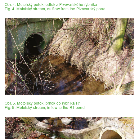
Obr. 4. Motolský potok, odtok z Pivovarského rybníka
Fig. 4. Motolský stream, outflow from the Pivovarský pond
Obr. 5. Motolský potok, přítok do rybníka R1
Fig. 5. Motolský stream, inflow to the R1 pond