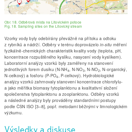
Obr. 18. Odběrová místa na Litovickém potoce
Fig. 18. Sampling sites on the Litovický stream
Vzorky vody byly odebírány převážně na přítoku a odtoku
z rybníků a nádrží. Odběry v terénu doprovázelo
in-situ
měření
fyzikálně-chemických charakteristik kvality vody (teplota, pH,
koncentrace rozpuštěného kyslíku, nasycení vody kyslíkem).
Laboratorní analýzy vzorků byly zaměřeny na stanovení
jednotlivých forem dusíku (N-NH
, N-NO
, N-NO
, N-organický,
4
3
2
N-celkový) a fosforu (P-PO
, P-celkový). Hydrobiologické
4
analýzy vzorků zahrnovaly stanovení koncentrace chlorofylu-
a jako měřítka biomasy fytoplanktonu a kvalitativní složení
společenstva fytoplanktonu a zooplanktonu. Odběry vzorků
a následné analýzy byly prováděny standardními postupy
podle ČSN ISO [3–8], popř. metodami běžnými v limnologickém
výzkumu.
Výsledky a diskuse