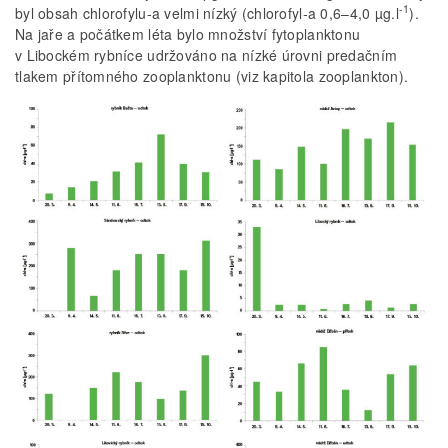
-1
byl obsah chlorofylu-a velmi nízký (chlorofyl-a 0,6–4,0 µg.l
).
Na jaře a počátkem léta bylo množství fytoplanktonu
v Libockém rybníce udržováno na nízké úrovni predačním
tlakem přítomného zooplanktonu (viz kapitola zooplankton).