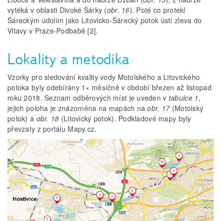
vytéká v oblasti Divoké Šárky (
obr. 16
). Poté co protekl
Šáreckým údolím jako Litovicko-Šárecký potok ústí zleva do
Vltavy v Praze-Podbabě [2].
Lokality a metodika
Vzorky pro sledování kvality vody Motolského a Litovického
potoka byly odebírány 1× měsíčně v období březen až listopad
roku 2018. Seznam odběrových míst je uveden v
tabulce 1
,
jejich poloha je znázorněna na mapách na
obr. 17
(Motolský
potok) a
obr. 18
(Litovický potok). Podkladové mapy byly
převzaty z portálu Mapy.cz.