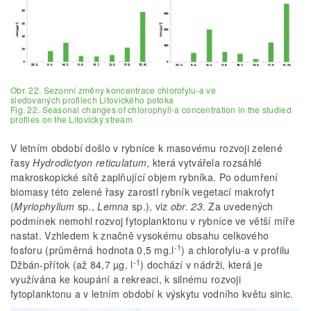
Obr. 22. Sezonní změny koncentrace chlorofylu-a ve
sledovaných profilech Litovického potoka
Fig. 22. Seasonal changes of chlorophyll-a concentration in the studied
profiles on the Litovický stream
V letním období došlo v rybníce k masovému rozvoji zelené
řasy
Hydrodictyon reticulatum
, která vytvářela rozsáhlé
makroskopické sítě zaplňující objem rybníka. Po odumření
biomasy této zelené řasy zarostl rybník vegetací makrofyt
(
Myriophyllum
sp.,
Lemna
sp.), viz
obr. 23
. Za uvedených
podmínek nemohl rozvoj fytoplanktonu v rybníce ve větší míře
nastat. Vzhledem k značně vysokému obsahu celkového
-1
fosforu (průměrná hodnota 0,5 mg.l
) a chlorofylu-a v profilu
-1
Džbán-přítok (až 84,7 µg. l
) dochází v nádrži, která je
využívána ke koupání a rekreaci, k silnému rozvoji
fytoplanktonu a v letním období k výskytu vodního květu sinic.