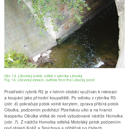
Obr. 14. Litovický potok, odtok z rybníka Libocký
Fig. 14. Litovický stream, outflow from the Libocký pond
Prostřední rybník R2 je v letním období využíván k rekreaci
a koupání jako přírodní koupaliště. Po odtoku z rybníka R3
(
obr. 6
) pokračuje potok volně korytem, zprava přibírá potok
Cibulka, podzemím podchází Plzeňskou ulici a na hranici
lesoparku Cibulka vtéká do nově vybudované nádrže Homolka
(
obr. 7
). Z nádrže Homolka odtéká Motolský potok podzemím
pod oblastí Košíř a Smíchova a přibližně po čtyřech