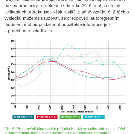
pokles průměrných průtoků až do roku 2015, v absolutních
velikostech průtoku jsou však realitě značně vzdálené. Z těchto
výsledků můžeme usuzovat, že předpovědi autoregresním
modelem mohou poskytnout použitelné informace jen
s předstihem několika let.
Obr. 6. Předpovědi klouzavých průtoků K-roků vypočtených v roce 1996
autoregresními modely ve srovnání s pozorovanými hodnotami