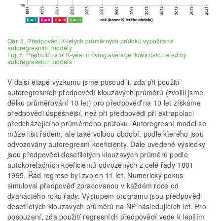
Obr. 5. Předpovědi K-letých průměrných průtoků vypočítané
autoregresními modely
Fig. 5. Predictions of K-year moving average flows calculated by
autoregression models
V další etapě výzkumu jsme posoudili, zda při použití
autoregresních předpovědí klouzavých průměrů (zvolili jsme
délku průměrování 10 let) pro předpověď na 10 let získáme
předpovědi úspěšnější, než při předpovědi při extrapolaci
předcházejícího průměrného průtoku. Autoregresní model se
může lišit řádem, ale také volbou období, podle kterého jsou
odvozovány autoregresní koeficienty. Dále uvedené výsledky
jsou předpovědi desetiletých klouzavých průměrů podle
autokorelačních koeficientů odvozených z celé řady 1801–
1995. Řád regrese byl zvolen 11 let. Numerický pokus
simuloval předpověď zpracovanou v každém roce od
dvanáctého roku řady. Výstupem programu jsou předpovědi
desetiletých klouzavých průměrů na NP následujících let. Pro
posouzení, zda použití regresních předpovědí vede k lepším