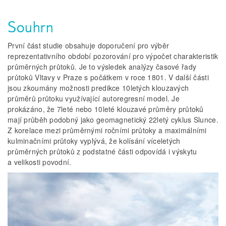
Souhrn
První část studie obsahuje doporučení pro výběr
reprezentativního období pozorování pro výpočet charakteristik
průměrných průtoků. Je to výsledek analýzy časové řady
průtoků Vltavy v Praze s počátkem v roce 1801. V další části
jsou zkoumány možnosti predikce 10letých klouzavých
průměrů průtoku využívající autoregresní model. Je
prokázáno, že 7leté nebo 10leté klouzavé průměry průtoků
mají průběh podobný jako geomagnetický 22letý cyklus Slunce.
Z korelace mezi průměrnými ročními průtoky a maximálními
kulminačními průtoky vyplývá, že kolísání víceletých
průměrných průtoků z podstatné části odpovídá i výskytu
a velikosti povodní.