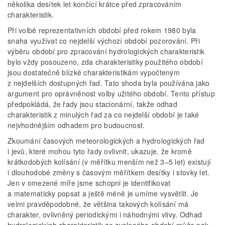
několika desítek let končící krátce před zpracováním
charakteristik.
Při volbě reprezentativních období před rokem 1980 byla
snaha využívat co nejdelší výchozí období pozorování. Při
výběru období pro zpracování hydrologických charakteristik
bylo vždy posouzeno, zda charakteristiky použitého období
jsou dostatečně blízké charakteristikám vypočteným
z nejdelších dostupných řad. Tato shoda byla používána jako
argument pro oprávněnost volby užitého období. Tento přístup
předpokládá, že řady jsou stacionární, takže odhad
charakteristik z minulých řad za co nejdelší období je také
nejvhodnějším odhadem pro budoucnost.
Zkoumání časových meteorologických a hydrologických řad
i jevů, které mohou tyto řady ovlivnit, ukazuje, že kromě
krátkodobých kolísání (v měřítku menším než 3–5 let) existují
i dlouhodobé změny s časovým měřítkem desítky i stovky let.
Jen v omezené míře jsme schopni je identifikovat
a matematicky popsat a ještě méně je umíme vysvětlit. Je
velmi pravděpodobné, že většina takových kolísání má
charakter, ovlivněný periodickými i náhodnými vlivy. Odhad
hydrologických charakteristik ze zvoleného období může pak