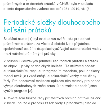
průměrných a m-denních průtoků v ČHMÚ bylo v souladu
s tímto doporučením zvoleno období 1981–2010, viz [3].
Periodické složky dlouhodobého
kolísání průtoků
Součástí studie [1] byl také pokus ověřit, zda pro odhad
průměrného průtoku za víceletá období lze s přijatelnou
spolehlivostí použít extrapolaci využívající autokorelační vazby
mezi ročními průměrnými průtoky.
V průběhu klouzavých průměrů řad ročních průtoků a srážek
se objevují prvky periodických kolísání. Ta můžeme popsat
autokorelačním, resp. autoregresním modelem, pokud takový
model uvažuje i vzdálenější autokorelační vazby mezi členy
řady. Pro posouzení možností aplikace této metody pro odhad
vývoje dlouhodobých změn průtoků na zvolené období jsme
využili program [3].
Autokorelační funkce řady průměrných ročních průtoků na
obr.
2
svědčí pouze o přenosu zásob vody z předcházejícího do