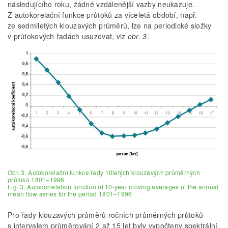
následujícího roku, žádné vzdálenější vazby neukazuje.
Z autokorelační funkce průtoků za víceletá období, např.
ze sedmiletých klouzavých průměrů, lze na periodické složky
v průtokových řadách usuzovat, viz
obr. 3
.
Obr. 3. Autokorelační funkce řady 10letých klouzavých průměrných
průtoků 1801–1996
Fig. 3. Autocorrelation function of 10-year moving averages of the annual
mean flow series for the period 1801–1996
Pro řady klouzavých průměrů ročních průměrných průtoků
s intervalem průměrování 2 až 15 let byly vypočteny spektrální