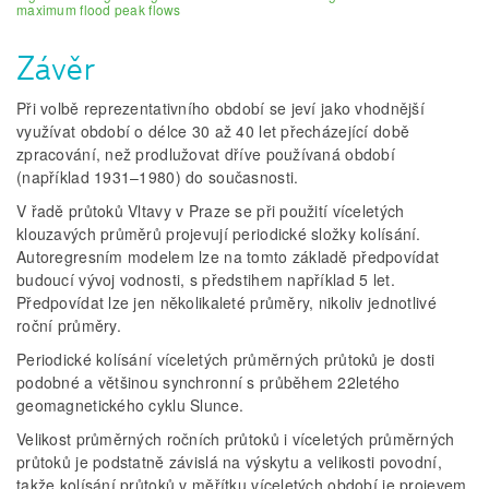
maximum flood peak flows
Závěr
Při volbě reprezentativního období se jeví jako vhodnější
využívat období o délce 30 až 40 let přecházející době
zpracování, než prodlužovat dříve používaná období
(například 1931–1980) do současnosti.
V řadě průtoků Vltavy v Praze se při použití víceletých
klouzavých průměrů projevují periodické složky kolísání.
Autoregresním modelem lze na tomto základě předpovídat
budoucí vývoj vodnosti, s předstihem například 5 let.
Předpovídat lze jen několikaleté průměry, nikoliv jednotlivé
roční průměry.
Periodické kolísání víceletých průměrných průtoků je dosti
podobné a většinou synchronní s průběhem 22letého
geomagnetického cyklu Slunce.
Velikost průměrných ročních průtoků i víceletých průměrných
průtoků je podstatně závislá na výskytu a velikosti povodní,
takže kolísání průtoků v měřítku víceletých období je projevem