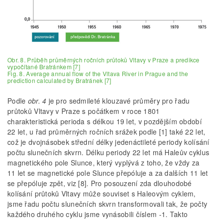
Obr. 8. Průběh průměrných ročních průtoků Vltavy v Praze a predikce
vypočítané Bratránkem [7]
Fig. 8. Average annual flow of the Vltava River in Prague and the
prediction calculated by Bratránek [7]
Podle
obr. 4
je pro sedmileté klouzavé průměry pro řadu
průtoků Vltavy v Praze s počátkem v roce 1801
charakteristická perioda s délkou 19 let, v pozdějším období
22 let, u řad průměrných ročních srážek podle [1] také 22 let,
což je dvojnásobek střední délky jedenáctileté periody kolísání
počtu slunečních skvrn. Délku periody 22 let má Haleův cyklus
magnetického pole Slunce, který vyplývá z toho, že vždy za
11 let se magnetické pole Slunce přepóluje a za dalších 11 let
se přepóluje zpět, viz [8]. Pro posouzení zda dlouhodobé
kolísání průtoků Vltavy může souviset s Haleovým cyklem,
jsme řadu počtu slunečních skvrn transformovali tak, že počty
každého druhého cyklu jsme vynásobili číslem -1. Takto