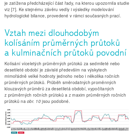
je zatížena předcházející část řady, na kterou upozornila studie
viz [7]. Ke stejnému závěru vedly i výsledky modelování
hydrologické bilance, provedené v rámci současných prací.
Vztah mezi dlouhodobým
kolísáním průměrných průtoků
a kulminačních průtoků povodní
Kolísání víceletých průměrných průtoků za sedmileté nebo
desetileté období je závislé především na výskytech
mimořádně velké hodnoty jednoho nebo i několika ročních
průměrných průtoků. Průběh směrodatných proměnných
klouzavých průměrů za desetiletá období, vypočítaných
z průměrných ročních průtoků a z maxim průměrných ročních
průtoků na
obr. 10
jsou podobné.