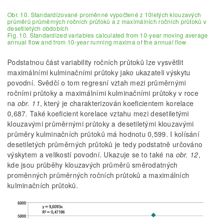
Obr. 10. Standardizované proměnné vypočtené z 10letých klouzavých
průměrů průměrných ročních průtoků a z maximálních ročních průtoků v
desetiletých obdobích
Fig. 10. Standardized variables calculated from 10-year moving average
annual flow and from 10-year running maxima of the annual flow
Podstatnou část variability ročních průtoků lze vysvětlit
maximálními kulminačními průtoky jako ukazateli výskytu
povodní. Svědčí o tom regresní vztah mezi průměrnými
ročními průtoky a maximálními kulminačními průtoky v roce
na
obr. 11
, který je charakterizován koeficientem korelace
0,687. Také koeficient korelace vztahu mezi desetiletými
klouzavými průměrnými průtoky a desetiletými klouzavými
průměry kulminačních průtoků má hodnotu 0,599. I kolísání
desetiletých průměrných průtoků je tedy podstatně určováno
výskytem a velikostí povodní. Ukazuje se to také na
obr. 12
,
kde jsou průběhy klouzavých průměrů směrodatných
proměnných průměrných ročních průtoků a maximálních
kulminačních průtoků.