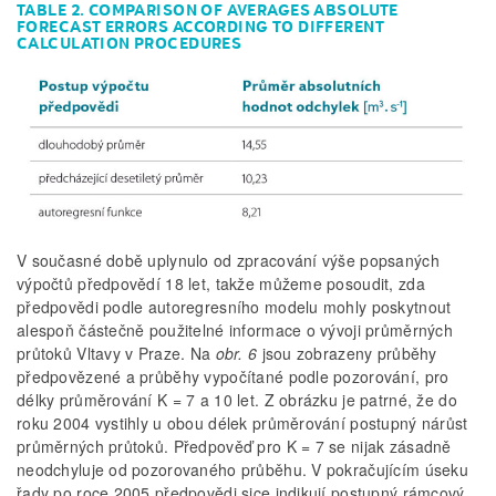
TABLE 2. COMPARISON OF AVERAGES ABSOLUTE
FORECAST ERRORS ACCORDING TO DIFFERENT
CALCULATION PROCEDURES
V současné době uplynulo od zpracování výše popsaných
výpočtů předpovědí 18 let, takže můžeme posoudit, zda
předpovědi podle autoregresního modelu mohly poskytnout
alespoň částečně použitelné informace o vývoji průměrných
průtoků Vltavy v Praze. Na
obr. 6
jsou zobrazeny průběhy
předpovězené a průběhy vypočítané podle pozorování, pro
délky průměrování K = 7 a 10 let. Z obrázku je patrné, že do
roku 2004 vystihly u obou délek průměrování postupný nárůst
průměrných průtoků. Předpověď pro K = 7 se nijak zásadně
neodchyluje od pozorovaného průběhu. V pokračujícím úseku
řady po roce 2005 předpovědi sice indikují postupný rámcový