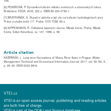
148.
[6] PEKÁROVÁ, P. Dynamika kolísání odtoku svetových a slovenských tokov.
Bratislava: VEDA, 2003, 222 s. ISBN 80-224-0780-1.
[7] BRATRÁNEK, A. Sluneční aktivita a její vliv na kolísání hydrologických jevů.
Práce a studie sešit 117. Praha: VÚV TGM, 83 s.
[8] KIPPENHAHN, R. Odhalená tajemství slunce. Mladá fronta. Praha: Mladá
fronta, Edice Kolumbus, sv. 147, 1999, s. 99.
Article citation
KAŠPÁREK, L. Long-term fluctuations of Vltava River flows in Prague.
Water
Management Technical and Economical Information Journal
, 2017, vol. 59, No. 5,
p. 25–30. ISSN 0322-8916.
VTEI.cz
VTEI is an open access journal, publishing and reading articles
are both free of charge.
VTEI is part of the
DOAJ
and
Scopus
database.