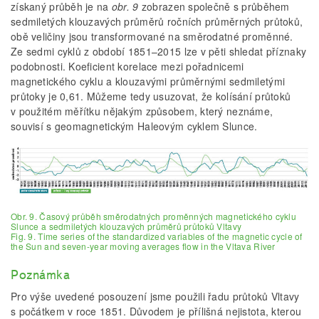
získaný průběh je na
obr. 9
zobrazen společně s průběhem
sedmiletých klouzavých průměrů ročních průměrných průtoků,
obě veličiny jsou transformované na směrodatné proměnné.
Ze sedmi cyklů z období 1851–2015 lze v pěti shledat příznaky
podobnosti. Koeficient korelace mezi pořadnicemi
magnetického cyklu a klouzavými průměrnými sedmiletými
průtoky je 0,61. Můžeme tedy usuzovat, že kolísání průtoků
v použitém měřítku nějakým způsobem, který neznáme,
souvisí s geomagnetickým Haleovým cyklem Slunce.
Obr. 9. Časový průběh směrodatných proměnných magnetického cyklu
Slunce a sedmiletých klouzavých průměrů průtoků Vltavy
Fig. 9. Time series of the standardized variables of the magnetic cycle of
the Sun and seven-year moving averages flow in the Vltava River
Poznámka
Pro výše uvedené posouzení jsme použili řadu průtoků Vltavy
s počátkem v roce 1851. Důvodem je přílišná nejistota, kterou