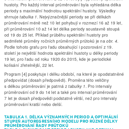
hustoty. Pro každý interval průměrování byla vyhledána délka
periody s maximální hodnotou spektrální hustoty. Výsledky
shrnuje
tabulka 1
. Nejvýznačnější periody se při délkách
průměrování méně než 10 let pohybují v rozmezí 16 až 19 let,
při průměrování 10 až 14 let délka periody soustavně stoupá
od 19 do 25 let. Příklad průběhu spektrální hustoty pro
sedmileté průměry ročních průměrných průtoků je na
obr. 4
.
Podle tohoto grafu pro řadu obsahující i pozorování z 19.
století je největší hodnota spektrální hustoty u délky periody
19 let, pro řadu od roku 1920 do 2015, kde je periodické
kolísání zřetelnější, 22 let.
Program [4] poskytuje i délku období, na které je opodstatněné
předpovídat (dosah předpovědi). Proměna této veličiny
s délkou průměrování je patrná z
tabulky 1
. Pro intervaly
průměrování od 9 do 14 let a také pro interval průměrování
7 let je dosah předpovědi podstatně větší, než pro intervaly
průměrování kratší nebo delší.
TABULKA 1. DÉLKA VÝZNAMNÝCH PERIOD A OPTIMÁLNÍ
STUPEŇ AUTOREGRESNÍHO MODELU PRO RŮZNÉ DÉLKY
PRŮMĚROVÁNÍ ŘADY PRŮTOKŮ