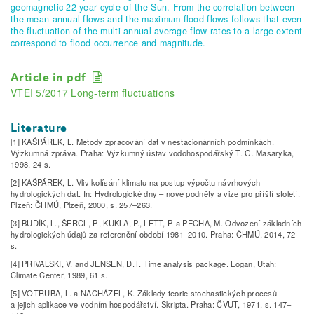
geomagnetic 22-year cycle of the Sun. From the correlation between
the mean annual flows and the maximum flood flows follows that even
the fluctuation of the multi-annual average flow rates to a large extent
correspond to flood occurrence and magnitude.
Article in pdf
VTEI 5/2017 Long-term fluctuations
Literature
[1] KAŠPÁREK, L. Metody zpracování dat v nestacionárních podmínkách.
Výzkumná zpráva. Praha: Výzkumný ústav vodohospodářský T. G. Masaryka,
1998, 24 s.
[2] KAŠPÁREK, L. Vliv kolísání klimatu na postup výpočtu návrhových
hydrologických dat. In: Hydrologické dny – nové podněty a vize pro příští století.
Plzeň: ČHMÚ, Plzeň, 2000, s. 257–263.
[3] BUDÍK, L., ŠERCL, P., KUKLA, P., LETT, P. a PECHA, M. Odvození základních
hydrologických údajů za referenční období 1981–2010. Praha: ČHMÚ, 2014, 72
s.
[4] PRIVALSKI, V. and JENSEN, D.T. Time analysis package. Logan, Utah:
Climate Center, 1989, 61 s.
[5] VOTRUBA, L. a NACHÁZEL, K. Základy teorie stochastických procesů
a jejich aplikace ve vodním hospodářství. Skripta. Praha: ČVUT, 1971, s. 147–