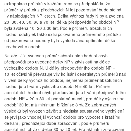
extrapolace průtoků v každém roce se předpokládá, že
průměrný průtok z předchozích N let pozorování bude stejný
i v následujících NP letech. Délka výchozí řady N byla zvolena
20, 30, 40, 50, 60 a 70 let, délka předpovědního období NP
byla zvolena 10, 20 a 30 let. Podle průměru absolutních
hodnot odchylek takto extrapolovaného průměrného průtoku
od pozorované hodnoty byla vyhledávána optimální délka
návrhového období.
Na
obr. 1
je vynesen průměr absolutních hodnot chyb
předpovědí pro uvedené délky NP v závislosti na délce
výchozího období N. U délky předpovědního období NP =
10 let očividně převažuje vliv kolísání desetiletých průměrů nad
vlivem délky výchozího období, nejmenší průměr absolutních
hodnot je u trvání výchozího období N = 40 let. Průměr
absolutních hodnot chyb předpovědí je u trvání předpovědního
období NP = 20 a 30 let podstatně menší, pro délky výchozího
období 30 let má minimum blížící se 8 %. Ze zobrazených
výsledků byl vyvozen závěr: z hlediska soustavného vychýlení
se jeví jako vhodnější výchozí období pro výpočet s kratšími
délkami, přecházející době zpracování, podle průměru
absolutních chyb o délce 30 až 40 let. Pro aktuální zpracování