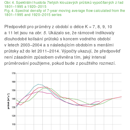
Obr. 4. Spektrální hustota 7letých klouzavých průtoků vypočítaných z řad
1801–1995 a 1920–2015
Fig. 4. Spectral density of 7-year moving average flow calculated from the
1801–1995 and 1920–2015 series
Předpovědi pro průměry z období o délce K = 7, 8, 9, 10
a 11 let jsou na
obr. 5
. Ukázalo se, že rámcově indikovaly
dlouhodobé kolísání průtoků s koncem vodného období
v letech 2003–2004 a s následujícím obdobím s menšími
průtoky až do let 2011–2014. Výpočty ukazují, že předpověď
není zásadním způsobem ovlivněna tím, jaký interval
průměrování použijeme, pokud bude z použitého rozmezí.