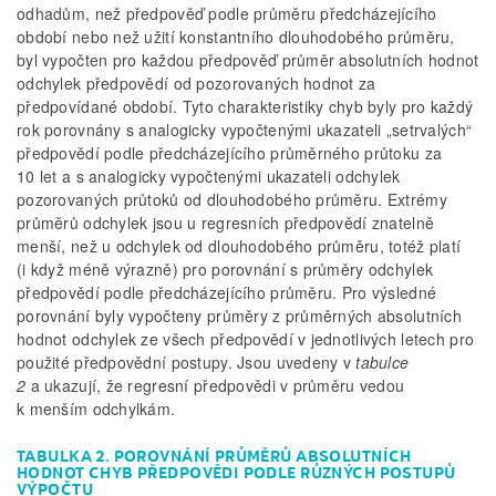
odhadům, než předpověď podle průměru předcházejícího
období nebo než užití konstantního dlouhodobého průměru,
byl vypočten pro každou předpověď průměr absolutních hodnot
odchylek předpovědí od pozorovaných hodnot za
předpovídané období. Tyto charakteristiky chyb byly pro každý
rok porovnány s analogicky vypočtenými ukazateli „setrvalých“
předpovědí podle předcházejícího průměrného průtoku za
10 let a s analogicky vypočtenými ukazateli odchylek
pozorovaných průtoků od dlouhodobého průměru. Extrémy
průměrů odchylek jsou u regresních předpovědí znatelně
menší, než u odchylek od dlouhodobého průměru, totéž platí
(i když méně výrazně) pro porovnání s průměry odchylek
předpovědí podle předcházejícího průměru. Pro výsledné
porovnání byly vypočteny průměry z průměrných absolutních
hodnot odchylek ze všech předpovědí v jednotlivých letech pro
použité předpovědní postupy. Jsou uvedeny v
tabulce
2
a ukazují, že regresní předpovědi v průměru vedou
k menším odchylkám.
TABULKA 2. POROVNÁNÍ PRŮMĚRŮ ABSOLUTNÍCH
HODNOT CHYB PŘEDPOVĚDI PODLE RŮZNÝCH POSTUPŮ
VÝPOČTU