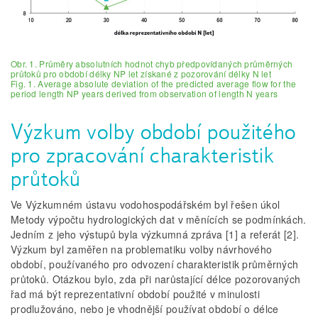
Obr. 1. Průměry absolutních hodnot chyb předpovídaných průměrných
průtoků pro období délky NP let získané z pozorování délky N let
Fig. 1. Average absolute deviation of the predicted average flow for the
period length NP years derived from observation of length N years
Výzkum volby období použitého
pro zpracování charakteristik
průtoků
Ve Výzkumném ústavu vodohospodářském byl řešen úkol
Metody výpočtu hydrologických dat v měnících se podmínkách.
Jedním z jeho výstupů byla výzkumná zpráva [1] a referát [2].
Výzkum byl zaměřen na problematiku volby návrhového
období, používaného pro odvození charakteristik průměrných
průtoků. Otázkou bylo, zda při narůstající délce pozorovaných
řad má být reprezentativní období použité v minulosti
prodlužováno, nebo je vhodnější používat období o délce