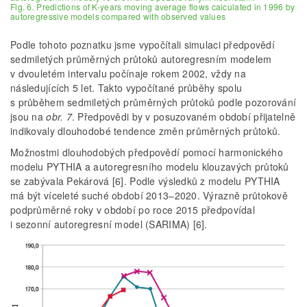
Fig. 6. Predictions of K-years moving average flows calculated in 1996 by
autoregressive models compared with observed values
Podle tohoto poznatku jsme vypočítali simulaci předpovědí
sedmiletých průměrných průtoků autoregresním modelem
v dvouletém intervalu počínaje rokem 2002, vždy na
následujících 5 let. Takto vypočítané průběhy spolu
s průběhem sedmiletých průměrných průtoků podle pozorování
jsou na
obr. 7
. Předpovědi by v posuzovaném období přijatelně
indikovaly dlouhodobé tendence změn průměrných průtoků.
Možnostmi dlouhodobých předpovědí pomocí harmonického
modelu PYTHIA a autoregresního modelu klouzavých průtoků
se zabývala Pekárová [6]. Podle výsledků z modelu PYTHIA
má být víceleté suché období 2013–2020. Výrazně průtokově
podprůměrné roky v období po roce 2015 předpovídal
i sezonní autoregresní model (SARIMA) [6].