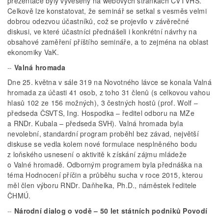
prezentace byly vyvěšeny na webových stránkách ČVTVHS.
Celkově lze konstatovat, že seminář se setkal s vesměs velmi
dobrou odezvou účastníků, což se projevilo v závěrečné
diskusi, ve které účastníci přednášeli i konkrétní návrhy na
obsahové zaměření příštího semináře, a to zejména na oblast
ekonomiky VaK.
Valná hromada
Dne 25. května v sále 319 na Novotného lávce se konala Valná
hromada za účasti 41 osob, z toho 31 členů (s celkovou vahou
hlasů 102 ze 156 možných), 3 čestných hostů (prof. Wolf –
předseda ČSVTS, Ing. Hospodka – ředitel odboru na MZe
a RNDr. Kubala – předseda SVH). Valná hromada byla
nevolební, standardní program proběhl bez závad, největší
diskuse se vedla kolem nové formulace nesplněného bodu
z loňského usnesení o aktivitě k získání zájmu mládeže
o Valné hromadě. Odborným programem byla přednáška na
téma Hodnocení příčin a průběhu sucha v roce 2015, kterou
měl člen výboru RNDr. Daňhelka, Ph.D., náměstek ředitele
ČHMÚ.
Národní dialog o vodě – 50 let státních podniků Povodí