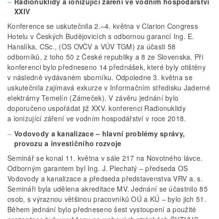
Radionuklidy a ionizující záření ve vodním hospodářství
XXIV
Konference se uskutečnila 2.–4. května v Clarion Congress
Hotelu v Českých Budějovicích s odbornou garancí Ing. E.
Hanslíka, CSc., (OS OVČV a VÚV TGM) za účasti 58
odborníků, z toho 50 z České republiky a 8 ze Slovenska. Při
konferenci bylo předneseno 14 přednášek, které byly otištěny
v následně vydávaném sborníku. Odpoledne 3. května se
uskutečnila zajímavá exkurze v Informačním středisku Jaderné
elektrárny Temelín (Zámeček). V závěru jednání bylo
doporučeno uspořádat již XXV. konferenci Radionuklidy
a ionizující záření ve vodním hospodářství v roce 2018.
Vodovody a kanalizace – hlavní problémy správy,
provozu a investičního rozvoje
Seminář se konal 11. května v sále 217 na Novotného lávce.
Odborným garantem byl Ing. J. Plechatý – předseda OS
Vodovody a kanalizace a předseda představenstva VRV a. s.
Semináři byla udělena akreditace MV. Jednání se účastnilo 85
osob, s výraznou většinou pracovníků OÚ a KÚ – bylo jich 51.
Během jednání bylo předneseno šest vystoupení a použité