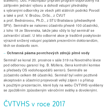
stavební). Doc. Fošumpaur připravil program doporučený na
zářijovém jednání výboru a dohodl vstupní přednášky
s vybranými odborníky ze všech pěti státních podniků Povodí
a také s prof. V. Brožou, DrSc., z ČVUT
a prof. Bednárovou, Ph.D., z STU Bratislava (předsedkyně
SPV). Semináře se nakonec účastnilo přesně 100 účastníků,
z toho 18 ze Slovenska, takže jako vždy to byl seminář se
zahraniční účastí. U této odborné akce je tradičně poskytován
výrazně snížený vstupní poplatek prezenčním doktorandům,
těch se dostavilo osm.
Ochranná pásma povrchových zdrojů pitné vody
Seminář se konal 20. prosince v sále 319 na Novotného lávce
pod odbornou garancí Ing. B. Müllera, člena kontrolní komise
a předsedy OS vodohospodářů seniorů. Semináře se
zúčastnilo celkem 88 účastníků. Seminář byl velmi pozitivně
akceptován a účastníci projevovali velký zájem i o přístup
k použitým prezentacím, které byly na webu ČVTVHS vyvěšeny
se zpožděním způsobeným vánočními svátky a dovolenými.
ČVTVHS v roce 2017