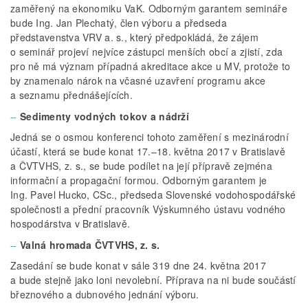
zaměřený na ekonomiku VaK. Odborným garantem semináře
bude Ing. Jan Plechatý, člen výboru a předseda
představenstva VRV a. s., který předpokládá, že zájem
o seminář projeví nejvíce zástupci menších obcí a zjistí, zda
pro ně má význam případná akreditace akce u MV, protože to
by znamenalo nárok na včasné uzavření programu akce
a seznamu přednášejících.
Sedimenty vodných tokov a nádrží
Jedná se o osmou konferenci tohoto zaměření s mezinárodní
účastí, která se bude konat 17.–18. května 2017 v Bratislavě
a ČVTVHS, z. s., se bude podílet na její přípravě zejména
informační a propagační formou. Odborným garantem je
Ing. Pavel Hucko, CSc., předseda Slovenské vodohospodářské
společnosti a přední pracovník Výskumného ústavu vodného
hospodárstva v Bratislavě.
Valná hromada ČVTVHS, z. s.
Zasedání se bude konat v sále 319 dne 24. května 2017
a bude stejně jako loni nevolební. Příprava na ni bude součástí
březnového a dubnového jednání výboru.