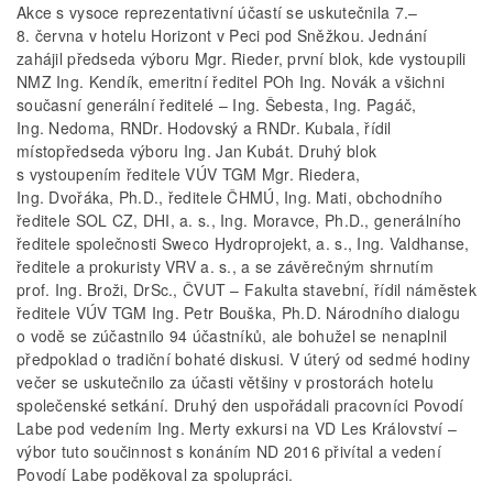
Akce s vysoce reprezentativní účastí se uskutečnila 7.–
8. června v hotelu Horizont v Peci pod Sněžkou. Jednání
zahájil předseda výboru Mgr. Rieder, první blok, kde vystoupili
NMZ Ing. Kendík, emeritní ředitel POh Ing. Novák a všichni
současní generální ředitelé – Ing. Šebesta, Ing. Pagáč,
Ing. Nedoma, RNDr. Hodovský a RNDr. Kubala, řídil
místopředseda výboru Ing. Jan Kubát. Druhý blok
s vystoupením ředitele VÚV TGM Mgr. Riedera,
Ing. Dvořáka, Ph.D., ředitele ČHMÚ, Ing. Mati, obchodního
ředitele SOL CZ, DHI, a. s., Ing. Moravce, Ph.D., generálního
ředitele společnosti Sweco Hydroprojekt, a. s., Ing. Valdhanse,
ředitele a prokuristy VRV a. s., a se závěrečným shrnutím
prof. Ing. Broži, DrSc., ČVUT – Fakulta stavební, řídil náměstek
ředitele VÚV TGM Ing. Petr Bouška, Ph.D. Národního dialogu
o vodě se zúčastnilo 94 účastníků, ale bohužel se nenaplnil
předpoklad o tradiční bohaté diskusi. V úterý od sedmé hodiny
večer se uskutečnilo za účasti většiny v prostorách hotelu
společenské setkání. Druhý den uspořádali pracovníci Povodí
Labe pod vedením Ing. Merty exkursi na VD Les Království –
výbor tuto součinnost s konáním ND 2016 přivítal a vedení
Povodí Labe poděkoval za spolupráci.