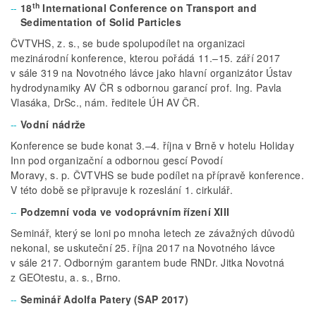
th
18
International Conference on Transport and
Sedimentation of Solid Particles
ČVTVHS, z. s., se bude spolupodílet na organizaci
mezinárodní konference, kterou pořádá 11.–15. září 2017
v sále 319 na Novotného lávce jako hlavní organizátor Ústav
hydrodynamiky AV ČR s odbornou garancí prof. Ing. Pavla
Vlasáka, DrSc., nám. ředitele ÚH AV ČR.
Vodní nádrže
Konference se bude konat 3.–4. října v Brně v hotelu Holiday
Inn pod organizační a odbornou gescí Povodí
Moravy, s. p. ČVTVHS se bude podílet na přípravě konference.
V této době se připravuje k rozeslání 1. cirkulář.
Podzemní voda ve vodoprávním řízení XIII
Seminář, který se loni po mnoha letech ze závažných důvodů
nekonal, se uskuteční 25. října 2017 na Novotného lávce
v sále 217. Odborným garantem bude RNDr. Jitka Novotná
z GEOtestu, a. s., Brno.
Seminář Adolfa Patery (SAP 2017)