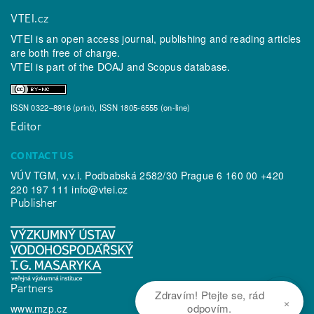
VTEI.cz
VTEI is an open access journal, publishing and reading articles
are both free of charge.
VTEI is part of the
DOAJ
and
Scopus
database.
ISSN 0322–8916 (print), ISSN 1805-6555 (on-line)
Editor
CONTACT US
VÚV TGM, v.v.i. Podbabská 2582/30 Prague 6 160 00 +420
220 197 111
info@vtei.cz
Publisher
Partners
Zdravím! Ptejte se, rád
×
odpovím.
www.mzp.cz