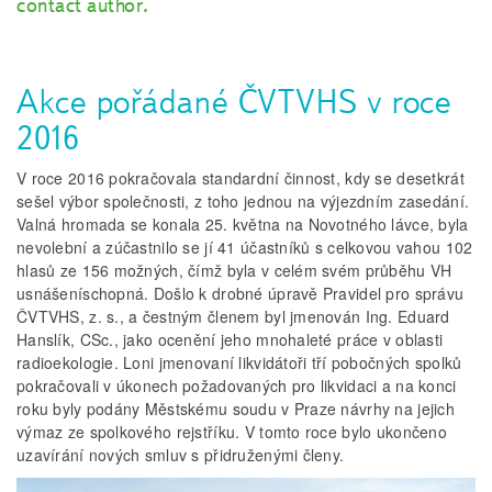
contact author.
Akce pořádané ČVTVHS v roce
2016
V roce 2016 pokračovala standardní činnost, kdy se desetkrát
sešel výbor společnosti, z toho jednou na výjezdním zasedání.
Valná hromada se konala 25. května na Novotného lávce, byla
nevolební a zúčastnilo se jí 41 účastníků s celkovou vahou 102
hlasů ze 156 možných, čímž byla v celém svém průběhu VH
usnášeníschopná. Došlo k drobné úpravě Pravidel pro správu
ČVTVHS, z. s., a čestným členem byl jmenován Ing. Eduard
Hanslík, CSc., jako ocenění jeho mnohaleté práce v oblasti
radioekologie. Loni jmenovaní likvidátoři tří pobočných spolků
pokračovali v úkonech požadovaných pro likvidaci a na konci
roku byly podány Městskému soudu v Praze návrhy na jejich
výmaz ze spolkového rejstříku. V tomto roce bylo ukončeno
uzavírání nových smluv s přidruženými členy.