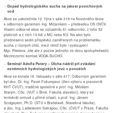
Dopad hydrologického sucha na jakost povrchových
vod
Akce se uskutečnila 12. října v sále 319 na Novotného lávce
s odborným garantem Ing. Mičaníkem – předsedou OS OVČV.
Vlastní odborné akce se zúčastnilo 61 odborníků, z toho 52
platících a z nich 10 lidí z MÚ nebo KÚ. Na akci bylo
předneseno sedm příspěvků zaměřených na problematiku
sucha z různých úhlů, mezi nimiž bylo i vystoupení
Mgr. Riedera, zde ale z pozice jednoho ze dvou spolupředsedů
Mezirezortní komise VODA­‑SUCHO.
Seminář Adolfa Patery – Úloha nádrží při zvládání
extrémních hydrologických jevů v povodích
Akce se konala 16. listopadu v sále 417. Odborným garantem
byl doc. Dr. Ing. Pavel Fošumpaur (člen výboru a pracovník
KHT ČVUT), tradičně společně s prof. Ing. Milošem
Starým, CSc. (VUT v Brně, Fakulta stavební), který se
tentokrát omluvil z přímé účasti, s prof. Ing. Jánem
Szolgayem, Ph.D. (STU v Bratislavě, Stavebná fakulta),
a doc. Ing. Ladislavem Satrapou, CSc. (ČVUT v Praze, Fakulta