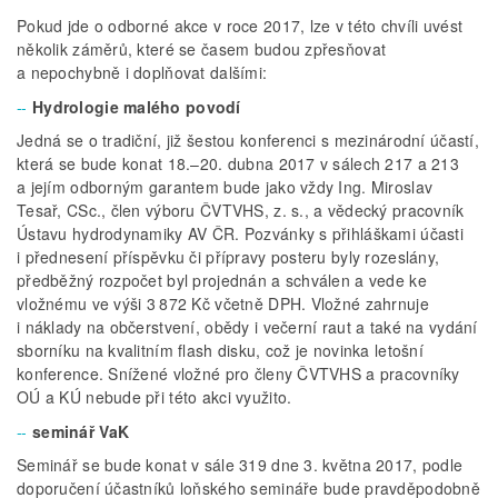
Pokud jde o odborné akce v roce 2017, lze v této chvíli uvést
několik záměrů, které se časem budou zpřesňovat
a nepochybně i doplňovat dalšími:
Hydrologie malého povodí
Jedná se o tradiční, již šestou konferenci s mezinárodní účastí,
která se bude konat 18.–20. dubna 2017 v sálech 217 a 213
a jejím odborným garantem bude jako vždy Ing. Miroslav
Tesař, CSc., člen výboru ČVTVHS, z. s., a vědecký pracovník
Ústavu hydrodynamiky AV ČR. Pozvánky s přihláškami účasti
i přednesení příspěvku či přípravy posteru byly rozeslány,
předběžný rozpočet byl projednán a schválen a vede ke
vložnému ve výši 3 872 Kč včetně DPH. Vložné zahrnuje
i náklady na občerstvení, obědy i večerní raut a také na vydání
sborníku na kvalitním flash disku, což je novinka letošní
konference. Snížené vložné pro členy ČVTVHS a pracovníky
OÚ a KÚ nebude při této akci využito.
seminář VaK
Seminář se bude konat v sále 319 dne 3. května 2017, podle
doporučení účastníků loňského semináře bude pravděpodobně