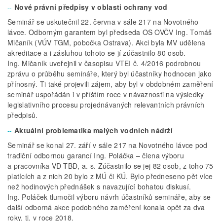
Nové právní předpisy v oblasti ochrany vod
Seminář se uskutečnil 22. června v sále 217 na Novotného
lávce. Odborným garantem byl předseda OS OVČV Ing. Tomáš
Mičaník (VÚV TGM, pobočka Ostrava). Akci byla MV udělena
akreditace a i zásluhou tohoto se jí zúčastnilo 80 osob.
Ing. Mičaník uveřejnil v časopisu VTEI č. 4/2016 podrobnou
zprávu o průběhu semináře, který byl účastníky hodnocen jako
přínosný. Ti také projevili zájem, aby byl v obdobném zaměření
seminář uspořádán i v příštím roce v návaznosti na výsledky
legislativního procesu projednávaných relevantních právních
předpisů.
Aktuální problematika malých vodních nádrží
Seminář se konal 27. září v sále 217 na Novotného lávce pod
tradiční odbornou garancí Ing. Poláčka – člena výboru
a pracovníka VD TBD, a. s. Zúčastnilo se jej 82 osob, z toho 75
platících a z nich 20 bylo z MÚ či KÚ. Bylo předneseno pět více
než hodinových přednášek s navazující bohatou diskusí.
Ing. Poláček tlumočil výboru návrh účastníků semináře, aby se
další odborná akce podobného zaměření konala opět za dva
roky, tj. v roce 2018.