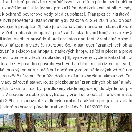
ění vod, které pochází ze zemědělských zdrojů, a předcházet dalším
 znečišťování, a to jednak pro zajištění dodávek kvalitní pitné vody
k k ochraně povrchové vody před eutrofizací. Transpozice nitrátové
e byla provedena ustanovením § 33 zákona č. 254/2001 Sb., o vodá
zdějších předpisů [2], kde je uloženo vládě nařízením stanovit zrani
a v těchto oblastech upravit používání a skladování hnojiv a statkov
střídání plodin a provádění protierozních opatření. Zranitelné oblasti
003 nařízením vlády č. 103/2003 Sb., o stanovení zranitelných oblas
ívání a skladování hnojiv a statkových hnojiv, střídání plodin a pro
zních opatření v těchto oblastech [3], vymezeny výčtem katastrálníc
která leží v povodích povrchových vod a oblastech podzemních vod,
okázáno významné znečištění dusičnany ze zemědělských zdrojů ne
i nasvědčují tomu, že může dojít k dalšímu zhoršení jakosti vod. To
 vlády zároveň stanovilo, že přezkoumání zranitelných oblastí a ná
jich rozsahu musí být předloženy vládě nejpozději do čtyř let od pr
í. V současné době jsou vyhlášeny zranitelné oblasti nařízením vlá
2012 Sb., o stanovení zranitelných oblastí a akčním programu v pla
], které nahradilo původní nařízení vlády č. 103/2003 Sb.