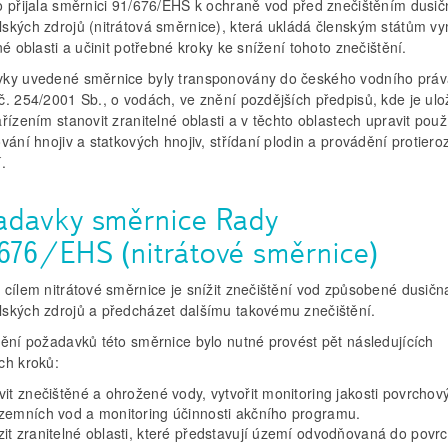
o přijala směrnici 91/676/EHS k ochraně vod před znečištěním dusi
ských zdrojů (nitrátová směrnice), která ukládá členským státům vy
né oblasti a učinit potřebné kroky ke snížení tohoto znečištění.
ky uvedené směrnice byly transponovány do českého vodního práva
č. 254/2001 Sb., o vodách, ve znění pozdějších předpisů, kde je ul
řízením stanovit zranitelné oblasti a v těchto oblastech upravit použ
vání hnojiv a statkových hnojiv, střídaní plodin a provádění protiero
.
adavky směrnice Rady
676/EHS (nitrátové směrnice)
 cílem nitrátové směrnice je snížit znečištění vod způsobené dusičn
ských zdrojů a předcházet dalšímu takovému znečištění.
nění požadavků této směrnice bylo nutné provést pět následujících
ch kroků:
vit znečištěné a ohrožené vody, vytvořit monitoring jakosti povrchov
zemních vod a monitoring účinnosti akčního programu.
it zranitelné oblasti, které představují území odvodňovaná do povr