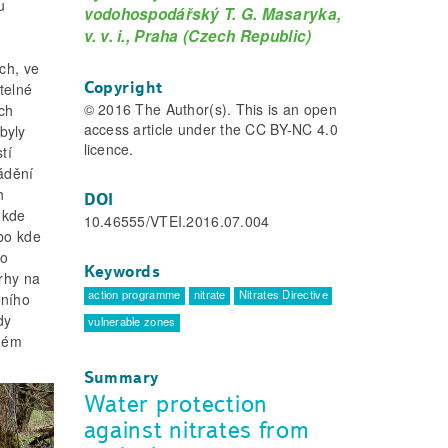
u
vodohospodářský T. G. Masaryka,
v. v. i., Praha (Czech Republic)
ch, ve
Copyright
telné
© 2016 The Author(s). This is an open
ých
access article under the CC BY-NC 4.0
 byly
licence.
tí
vádění
h
DOI
 kde
10.46555/VTEI.2016.07.004
bo kde
to
Keywords
vrhy na
action programme
nitrate
Nitrates Directive
vního
dy
vulnerable zones
tném
Summary
Water protection
against nitrates from