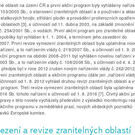
lné oblasti na území ČR a první akční program byly vyhlášeny naříz
 103/2003 Sb., o stanovení zranitelných oblastí a o používání a skl
 statkových hnojiv, střídání plodin a provádění protierozních opatřen
o oblastech [3], s účinností od 11. dubna 2003, na základě zmocnění
č. 254/2001 Sb., o vodách. První akční program pro zranitelné oblas
epubliky byl vyhlášen k 1. 1. 2004, s termínem jeho zavedení do
2007. První revize vymezení zranitelných oblastí byla uplatněna nov
ařízení, a to nařízením vlády č. 219/2007 Sb., s účinností od 1. 9. 2
kční program na období 2008–2011 byl vyhlášen novelou nařízení v
003 Sb., a to nařízením vlády č. 108/2008 Sb., s účinností od 4. 4. 2
 předpis byl v roce 2012 zrušen novým nařízením vlády č. 262/2012
ení zranitelných oblastí a akčním programu (dále jen „nařízení vlády
účinností od 1. 8. 2012 vyhlásil druhou revizi zranitelných oblastí a v
 program. Třetí revize vymezení zranitelných oblastí byla uplatněna
016 Sb. tohoto nařízení s účinností od 1. 8. 2016 [7]. Čtvrtý akční 
úpravy v této novele vycházely především z výsledků monitoringu rea
 akčního programu v zemědělské praxi, nových vědeckých poznatků
avků Evropské komise.
zení a revize zranitelných oblastí