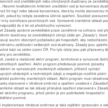
zemních vod znečištěných nebo ohrožených dusičnany ze zeměděl
ů. Hlavním kvalitativním kritériem znečištění vod je koncentrace dus
 než 50 mg/l nebo taková koncentrace, která by mohla stanovenou hr
očit, pokud by nebyla zavedena účinná opatření. Součástí posouzení
í míry eutrofizace povrchových vod. Vymezené zranitelné oblasti pod
i nejpozději do 4 let od předchozího vymezení.
vit Zásady správné zemědělské praxe zaměřené na ochranu vod př
štěním dusičnany ze zemědělských zdrojů (dále jen „Zásady“), které
tavují souhrn obecných požadavků jak hospodařit, aby nedocházelo
měrnému zatěžování veškerých vod dusičnany. Zásady jsou uplatň
volné bázi na celém území ČR. Pro tyto účely jsou pak připraveny šk
amy pro zemědělce.
vit, zavést a realizovat akční program, kontrolovat a vynucovat dodr
jednotlivých opatření. Akční program představuje povinné způsoby
daření ve vymezených zranitelných oblastech, přičemž vychází
tupných vědeckých a technických údajů a respektuje rozdílné půdní
matické podmínky zranitelných oblastí. Akční program musí obsahova
avky stanovené v nitrátové směrnici a opatření uvedená v Zásadác
ranitelné oblasti se tak stávají příslušná opatření stanovená v Zása
stí akčního programu, jehož plnění je pro podnikatele hospodařící
ědělství povinné.
í implementace nitrátové směrnice je také zajištění zpracování a od