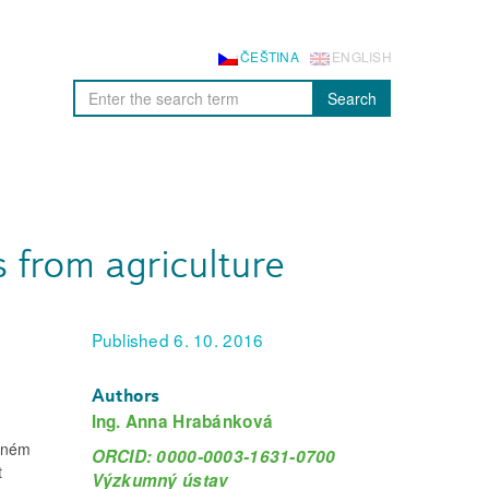
ČEŠTINA
ENGLISH
Search
s from agriculture
Published 6. 10. 2016
Authors
Ing. Anna Hrabánková
eném
ORCID: 0000-0003-1631-0700
t
Výzkumný ústav