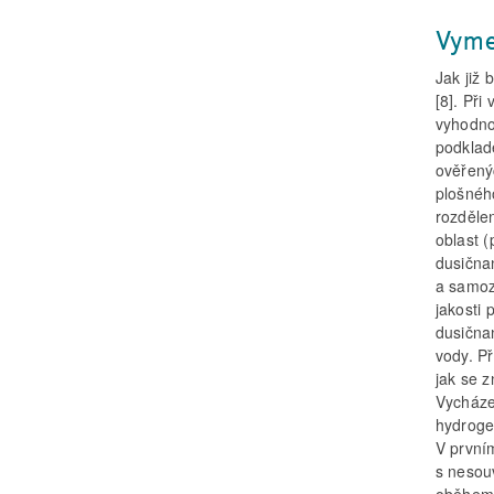
Vyme
Jak již 
[8]. Při
vyhodno
podklad
ověřený
plošnéh
rozděle
oblast (
dusična
a samoz
jakosti
dusična
vody. Př
jak se z
Vycháze
hydroge
V první
s nesou
oběhem 