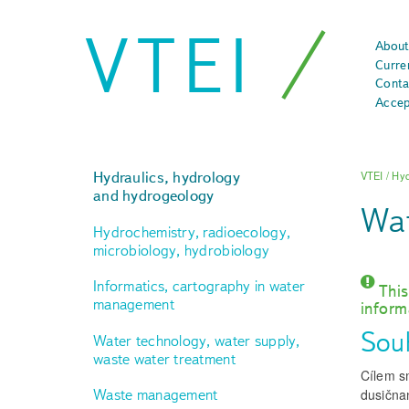
VTEI
About
Curre
Conta
Accep
Hydraulics, hydrology
VTEI
/
Hyd
and hydrogeology
Wat
Hydrochemistry, radioecology,
microbiology, hydrobiology
Informatics, cartography in water
This
management
inform
Sou
Water technology, water supply,
waste water treatment
Cílem s
Waste management
dusičnan