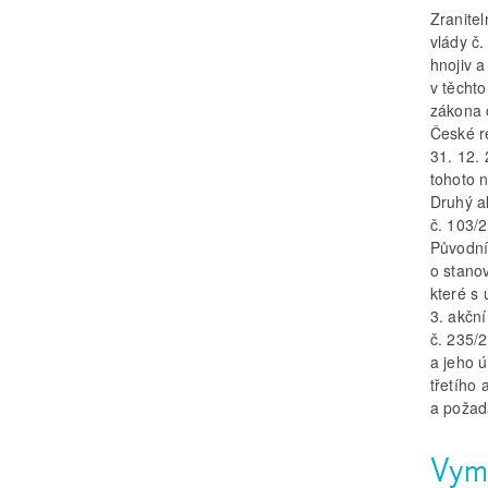
Zranite
vlády č.
hnojiv a
v těcht
zákona 
České r
31. 12. 
tohoto n
Druhý a
č. 103/2
Původní
o stanov
které s 
3. akční
č. 235/2
a jeho 
třetího
a požad
Vyme