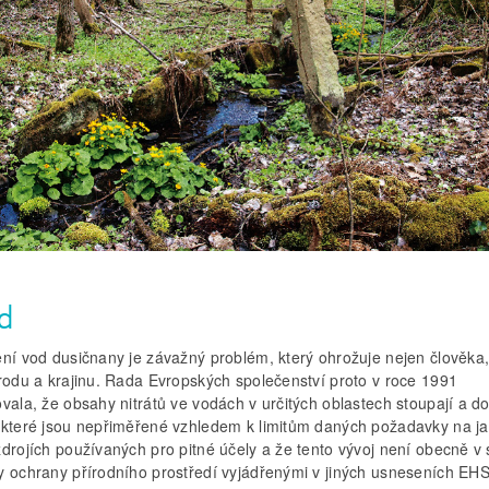
d
ění vod dusičnany je závažný problém, který ohrožuje nejen člověka,
írodu a krajinu. Rada Evropských společenství proto v roce 1991
vala, že obsahy nitrátů ve vodách v určitých oblastech stoupají a d
 které jsou nepřiměřené vzhledem k limitům daných požadavky na ja
zdrojích používaných pro pitné účely a že tento vývoj není obecně v
y ochrany přírodního prostředí vyjádřenými v jiných usneseních EH