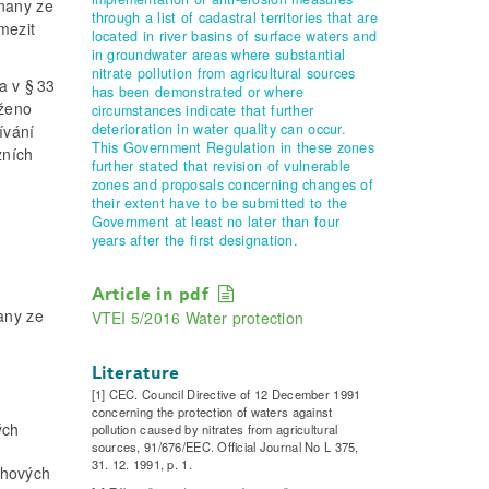
čnany ze
through a list of cadastral territories that are
mezit
located in river basins of surface waters and
in groundwater areas where substantial
nitrate pollution from agricultural sources
 v § 33
has been demonstrated or where
oženo
circumstances indicate that further
deterioration in water quality can occur.
ívání
This Government Regulation in these zones
zních
further stated that revision of vulnerable
zones and proposals concerning changes of
their extent have to be submitted to the
Government at least no later than four
years after the first designation.
Article in pdf
any ze
VTEI 5/2016 Water protection
Literature
[1] CEC. Council Directive of 12 December 1991
concerning the protection of waters against
ých
pollution caused by nitrates from agricultural
sources, 91/676/EEC. Official Journal No L 375,
31. 12. 1991, p. 1.
chových