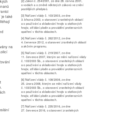
ských
[2] Zákon č. 254/2001, ze dne 28. června 2001,
o vodách a o změně některých zákonů ve znění
ičnanů
pozdějších předpisů.
anici
[3] Nařízení vlády č. 103/2003, ze dne
 je také
3. března 2003, o stanovení zranitelných oblastí
léhají
a o používání a skladování hnojiv a statkových
hnojiv, střídání plodin a provádění protierozních
ed
opatření v těchto oblastech.
[4] Nařízení vlády č. 262/2012, ze dne
4. července 2012, o stanovení zranitelných oblastí
ovány na
a akčním programu.
olicí
[5] Nařízení vlády č. 219/2007, ze dne
11. července 2007, kterým se mění nařízení vlády
č. 103/2003 Sb., o stanovení zranitelných oblastí
žování
a o používání a skladování hnojiv a statkových
hnojiv, střídání plodin a provádění protierozních
opatření v těchto oblastech.
[6] Nařízení vlády č. 108/2008, ze dne
t
25. února 2008, kterým se mění nařízení vlády
h.
č. 103/2003 Sb., o stanovení zranitelných oblastí
dách
a o používání a skladování hnojiv a statkových
hnojiv, střídání plodin a provádění protierozních
opatření v těchto oblastech.
[7] Nařízení vlády č. 235/2016, ze dne
eslání
27. července 2016, o stanovení zranitelných