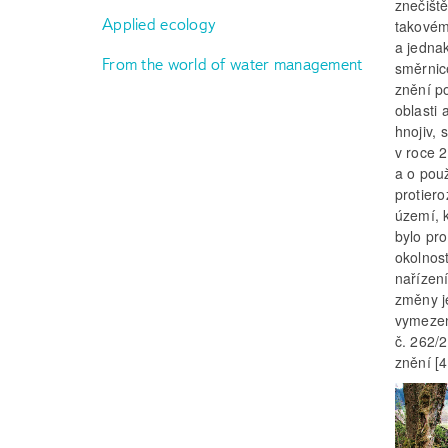
znečišt
Applied ecology
takovému
a jedna
From the world of water management
směrnic
znění po
oblasti 
hnojiv, 
v roce 2
a o použ
protiero
území, 
bylo pr
okolnost
nařízení
změny je
vymezen
č. 262/
znění [4