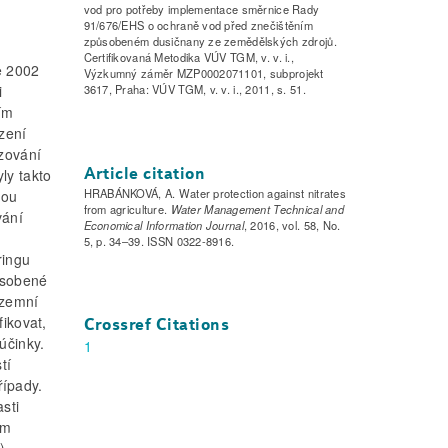
vod pro potřeby implementace směrnice Rady
91/676/EHS o ochraně vod před znečištěním
způsobeném dusičnany ze zemědělských zdrojů.
Certifikovaná Metodika VÚV TGM, v. v. i.,
e 2002
Výzkumný záměr MZP0002071101, subprojekt
i
3617, Praha: VÚV TGM, v. v. i., 2011, s. 51.
ím
zení
zování
Article citation
ly takto
HRABÁNKOVÁ, A. Water protection against nitrates
nou
from agriculture.
Water Management Technical and
vání
Economical Information Journal
, 2016, vol. 58, No.
5, p. 34–39. ISSN 0322-8916.
ringu
ůsobené
dzemní
fikovat,
Crossref Citations
účinky.
1
tí
řípady.
sti
ým
),