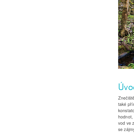
Úvo
Znečišt
také př
konstato
hodnot,
vod ve 
se zájm