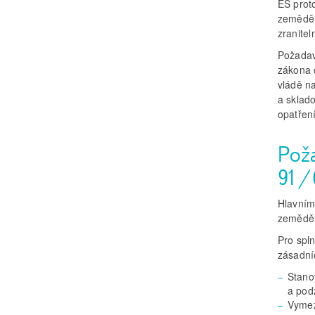
ES prot
zeměděl
zranitel
Požadav
zákona 
vládě na
a sklado
opatření
Pož
91/
Hlavním
zeměděl
Pro spl
zásadní
Stano
a pod
Vymez