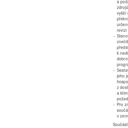
a pod
zdroj
vyšší
překr
určen
reviz
Stano
zneči
předs
k nad
dobro
progr
Sesta
jeho 
hospo
z dos
a kli
požad
Pro z
součá
v zem
Součást