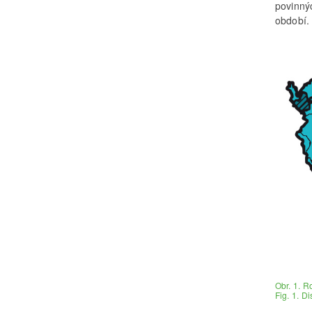
povinný
období.
Obr. 1. R
Fig. 1. D