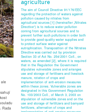
agriculture
The aim of Council Directive 91/176/EEC
regarding the protection of waters against
pollution caused by nitrates from
agricultural sources [1] (hereinafter „Nitrates
Directive“) is to reduce water pollution
coming from agricultural sources and to
prevent further such pollutions in order both
to provide good­‑quality water supplies and
to protect surface water against
eutrophication. Transposition of the Nitrates
Directive was carried out by provision
Section 33 of Act No. 254/2001 Coll., on
waters, as amended [2], where it is required
that in the Regulation the Government
stipulates vulnerable zones and arranges
use and storage of fertilisers and livestock
manure, rotation of crops and
 ale
implementation of anti­‑erosion measures
within these zones. Vulnerable zones are
designated in this Government Regulation
osahují
No. 103/2003 Coll., of March 3, 2003 on
kost
stipulation of vulnerable zones and on the
 souladu
use and storage of fertilizers and barnyard
fertilizers, alternation of crops and
S. Rada
implementation of anti­‑erosion measures