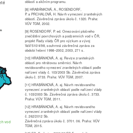
oblastí a akčním programu.
eté
[8] HRABÁNKOVÁ, A., ROSENDORF,
P. a PRCHALOVÁ, H. Návrh vymezení zranitelných
oblastí. Závěrečná zpráva úkolu č. 1320. Praha:
VÚV TGM, 2002.
[9] ROSENDORF, P. ed. Omezování plošného
znečištění povrchových a podzemních vod v ČR,
projekt Rady vlády ČR pro výzkum a vývoj
VaV/510/4/98, souhrnná závěrečná zpráva za
období řešení 1998–2002, 2003, 271 s.
[10] HRABÁNKOVÁ, A. aj. Revize zranitelných
oblastí pro nitrátovou směrnici. Návrh
revidovaného vymezení zranitelných oblastí podle
nařízení vlády č. 103/2003 Sb. Závěrečná zpráva
úkolu č. 3733. Praha: VÚV TGM, 2007.
[11] HRABÁNKOVÁ, A. aj. Návrh revidovaného
vymezení zranitelných oblastí podle nařízení vlády
č. 103/2003 Sb. Závěrečná zpráva úkolu č. 3733.
Praha: VÚV TGM, 2011.
[12] HRABÁNKOVÁ, A. aj. Návrh revidovaného
vymezení zranitelných oblastí podle nařízení vlády
č. 262/2012 Sb.
Závěrečná zpráva úkolu č. 3701. 06. Praha: VÚV
ích vod
TGM, 2015.