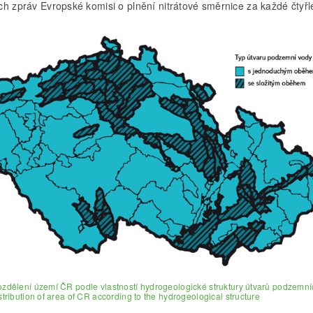
ch zpráv Evropské komisi o plnění nitrátové směrnice za každé čtyřl
ozdělení území ČR podle vlastností hydrogeologické struktury útvarů podzemn
istribution of area of CR according to the hydrogeological structure