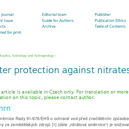
 journal
Editorial team
Publisher
nt Issue
Guide for Authors
Publication Ethics
cts
Archive
Table of Contents
ted for print
raulics, hydrology and hydrogeology
/
er protection against nitrate
 article is available in Czech only. For translation or more
ation on this topic, please contact author.
hrn
měrnice Rady 91/676/EHS o ochraně vod před znečištěním způsob
y ze zemědělských zdrojů [1] (dále „nitrátová směrnice“) je snižova