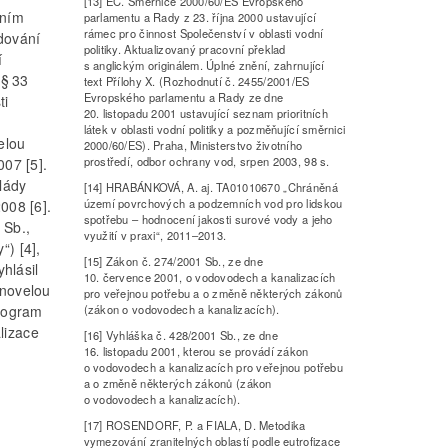
[13] EC. Směrnice 2000/60/ES Evropského
ením
parlamentu a Rady z 23. října 2000 ustavující
rámec pro činnost Společenství v oblasti vodní
adování
politiky. Aktualizovaný pracovní překlad
í
s anglickým originálem. Úplné znění, zahrnující
 § 33
text Přílohy X. (Rozhodnutí č. 2455/2001/ES
Evropského parlamentu a Rady ze dne
ti
20. listopadu 2001 ustavující seznam prioritních
látek v oblasti vodní politiky a pozměňující směrnici
elou
2000/60/ES). Praha, Ministerstvo životního
prostředí, odbor ochrany vod, srpen 2003, 98 s.
007 [5].
lády
[14] HRABÁNKOVÁ, A. aj. TA01010670 „Chráněná
území povrchových a podzemních vod pro lidskou
008 [6].
spotřebu – hodnocení jakosti surové vody a jeho
 Sb.,
využití v praxi“, 2011–2013.
“) [4],
[15] Zákon č. 274/2001 Sb., ze dne
yhlásil
10. července 2001, o vodovodech a kanalizacích
 novelou
pro veřejnou potřebu a o změně některých zákonů
program
(zákon o vodovodech a kanalizacích).
lizace
[16] Vyhláška č. 428/2001 Sb., ze dne
16. listopadu 2001, kterou se provádí zákon
o vodovodech a kanalizacích pro veřejnou potřebu
a o změně některých zákonů (zákon
o vodovodech a kanalizacích).
[17] ROSENDORF, P. a FIALA, D. Metodika
vymezování zranitelných oblastí podle eutrofizace