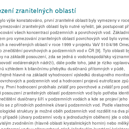
zení zranitelných oblastí
bylo výše konstatováno, první zranitelné oblasti byly vymezeny v roc
 vymezování zranitelných oblastí bylo nutné vyřešit, jak postupovat př
cování všech koncentrací podzemních a povrchových vod. Základn
em pro vymezování zranitelných oblastí povrchových vod bylo vyme
ch a neověřených oblastí v roce 1999 v projektu VaV 510/4/98 Ome
o znečištění povrchových a podzemních vod v ČR [9]. Tyto oblasti by
ny na základě posouzení, zda se jedná o vodohospodářsky význam
povodí vodárenských nádrží), dále podle toho, jaké je riziko vyplavo
nů vzhledem k bilančnímu přebytku dusičnanů přítomných v půdě,
řejmě hlavně na základě vyhodnocení výsledků dostupného monito
 povrchových a podzemních vod a hodnocení projevů eutrofizace zp
ny. První hodnocení probíhalo zvlášť pro povrchové a zvlášť pro po
i posouzení zranitelných oblastí podzemních vod bylo potřeba identi
nečištění dusičnany šíří v podzemních vodách a kde se projeví jeho 
lo se z přírodních podmínek útvarů podzemních vod. Podle vlastnos
ologické struktury je možné oběh podzemních vod rozdělit na dva p
m případě (útvary podzemní vody s jednoduchým oběhem) jde o obla
vislým zvodněním (hlavně oblasti krystalinických hornin) nebo mělk
podzemní vody v připovrchové zóně (především kvartérní kolektory