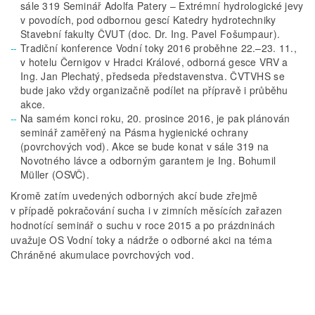
sále 319 Seminář Adolfa Patery – Extrémní hydrologické jevy
v povodích, pod odbornou gescí Katedry hydrotechniky
Stavební fakulty ČVUT (doc. Dr. Ing. Pavel Fošumpaur).
Tradiční konference Vodní toky 2016 proběhne 22.–23. 11.,
v hotelu Černigov v Hradci Králové, odborná gesce VRV a
Ing. Jan Plechatý, předseda představenstva. ČVTVHS se
bude jako vždy organizačně podílet na přípravě i průběhu
akce.
Na samém konci roku, 20. prosince 2016, je pak plánován
seminář zaměřený na Pásma hygienické ochrany
(povrchových vod). Akce se bude konat v sále 319 na
Novotného lávce a odborným garantem je Ing. Bohumil
Müller (OSVČ).
Kromě zatím uvedených odborných akcí bude zřejmě
v případě pokračování sucha i v zimních měsících zařazen
hodnotící seminář o suchu v roce 2015 a po prázdninách
uvažuje OS Vodní toky a nádrže o odborné akci na téma
Chráněné akumulace povrchových vod.