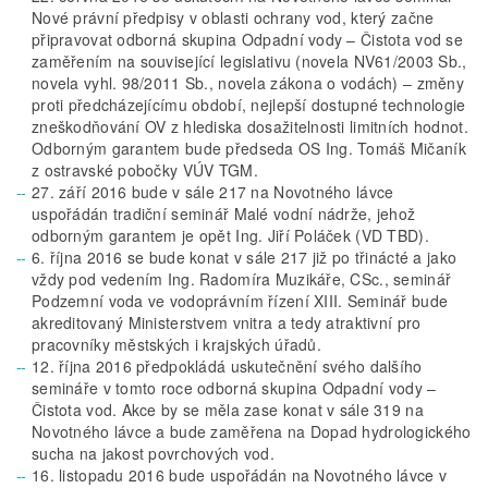
Nové právní předpisy v oblasti ochrany vod, který začne
připravovat odborná skupina Odpadní vody – Čistota vod se
zaměřením na související legislativu (novela NV61/2003 Sb.,
novela vyhl. 98/2011 Sb., novela zákona o vodách) – změny
proti předcházejícímu období, nejlepší dostupné technologie
zneškodňování OV z hlediska dosažitelnosti limitních hodnot.
Odborným garantem bude předseda OS Ing. Tomáš Mičaník
z ostravské pobočky VÚV TGM.
27. září 2016 bude v sále 217 na Novotného lávce
uspořádán tradiční seminář Malé vodní nádrže, jehož
odborným garantem je opět Ing. Jiří Poláček (VD TBD).
6. října 2016 se bude konat v sále 217 již po třinácté a jako
vždy pod vedením Ing. Radomíra Muzikáře, CSc., seminář
Podzemní voda ve vodoprávním řízení XIII. Seminář bude
akreditovaný Ministerstvem vnitra a tedy atraktivní pro
pracovníky městských i krajských úřadů.
12. října 2016 předpokládá uskutečnění svého dalšího
semináře v tomto roce odborná skupina Odpadní vody –
Čistota vod. Akce by se měla zase konat v sále 319 na
Novotného lávce a bude zaměřena na Dopad hydrologického
sucha na jakost povrchových vod.
16. listopadu 2016 bude uspořádán na Novotného lávce v