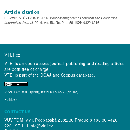
Article citation
BEČVÁŘ, V. ČVTVHS in 2016.
Water Management Technical and Economical
Information Journal
, 2016, vol. 58, No. 2, p. 56. ISSN 0322-8916.
VTEI.cz
VTEI is an open access journal, publishing and reading articles
are both free of charge.
VTEI is part of the
DOAJ
and
Scopus
database.
ISSN 0322–8916 (print), ISSN 1805-6555 (on-line)
Editor
CONTACT US
VÚV TGM, v.v.i. Podbabská 2582/30 Prague 6 160 00 +420
220 197 111
info@vtei.cz