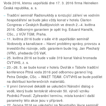
Voda 2016, kterou uspořádá dne 17. 3. 2016 firma Heineken
Česká republika, a. s.
Tradiční seminář Radionuklidy a ionizující záření ve vodním
hospodářství se bude jako vždy konat v hotelu Clarion
Congress v Českých Budějovicích ve dnech 2.–4. května
2016. Odborným garantem je opět Ing. Eduard Hanslík,
CSc., z VÚV TGM, Praha.
11. května 2016 bude v sále 418 uspořádán seminář
Vodovody a kanalizace – hlavní problémy správy, provozu a
investičního rozvoje, odb. garantem bude Ing. Jan Plechatý
(VRV), předseda OS VaK.
25. května 2016 se bude v sále 319 konat Valná hromada
ČVTVHS, z. s.
23.–26. 5. se bude konat v hotelu Dvořák v Táboře tradiční
konference Pitná voda 2016 pod odbornou garancí Ing.
Petra Dolejše, CSc. – W&ET TEAM. ČVTVHS se bude podílet
na distribuci konferenčních materiálů.
V první červnové dekádě se uskuteční Národní dialog o
vodě, který bude tentokrát věnován 50. výročí vzniku
Podniků Povodí. Zpřesnění termínu, místa konání i další
parametry této akce jsou v přípravě.
22. června 2016 se uskuteční na Novotného lávce seminář